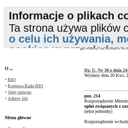
O ...
Dz. U. Nr 30 z dnia 24 
Wysłany dnia 20 Kwi, 
·
RIO
·
Krajowa Rada RIO
·
Akty prawne
poz. 214
·
Adresy Izb
Rozporządzenie Ministr
opłat związanych z za
(tekst jednolity)
Menu główne
Rozporządzenie wchodzi