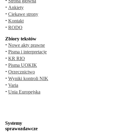
·
Strona główna
·
Ankiety
·
Ciekawe strony
·
Kontakt
·
RODO
Zbiory tekstów
·
Nowe akty prawne
·
Pisma i interpretacje
·
KR RIO
·
Pisma UOKIK
·
Orzecznictwo
·
Wyniki kontroli NIK
·
Varia
·
Unia Europejska
Systemy
sprawozdawcze