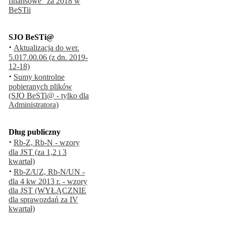
finansowe" za 2018 w
BeSTii
SJO BeSTi@
·
Aktualizacja do wer.
5.017.00.06 (z dn. 2019-
12-18)
·
Sumy kontrolne
pobieranych plików
(SJO BeSTi@ - tylko dla
Administratora)
Dług publiczny
·
Rb-Z, Rb-N - wzory
dla JST (za 1,2 i 3
kwartał)
·
Rb-Z/UZ, Rb-N/UN -
dla 4 kw 2013 r. - wzory
dla JST (WYŁĄCZNIE
dla sprawozdań za IV
kwartał)