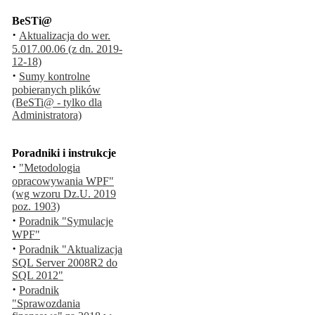
BeSTi@
·
Aktualizacja do wer.
5.017.00.06 (z dn. 2019-
12-18)
·
Sumy kontrolne
pobieranych plików
(BeSTi@ - tylko dla
Administratora)
Poradniki i instrukcje
·
"Metodologia
opracowywania WPF"
(wg wzoru Dz.U. 2019
poz. 1903)
·
Poradnik "Symulacje
WPF"
·
Poradnik "Aktualizacja
SQL Server 2008R2 do
SQL 2012"
·
Poradnik
"Sprawozdania