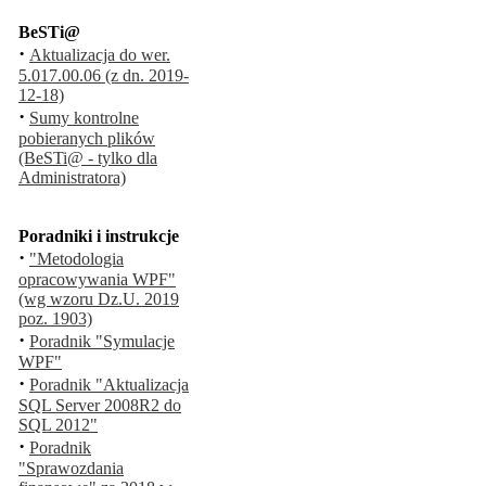
BeSTi@
·
Aktualizacja do wer.
5.017.00.06 (z dn. 2019-
12-18)
·
Sumy kontrolne
pobieranych plików
(BeSTi@ - tylko dla
Administratora)
Poradniki i instrukcje
·
"Metodologia
opracowywania WPF"
(wg wzoru Dz.U. 2019
poz. 1903)
·
Poradnik "Symulacje
WPF"
·
Poradnik "Aktualizacja
SQL Server 2008R2 do
SQL 2012"
·
Poradnik
"Sprawozdania