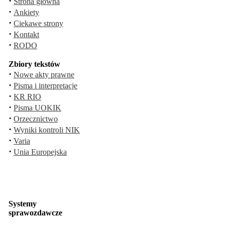
·
Strona główna
·
Ankiety
·
Ciekawe strony
·
Kontakt
·
RODO
Zbiory tekstów
·
Nowe akty prawne
·
Pisma i interpretacje
·
KR RIO
·
Pisma UOKIK
·
Orzecznictwo
·
Wyniki kontroli NIK
·
Varia
·
Unia Europejska
Systemy
sprawozdawcze