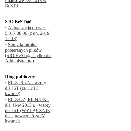
finansowe" za 2018 w
BeSTii
SJO BeSTi@
·
Aktualizacja do wer.
5.017.00.06 (z dn. 2019-
12-18)
·
Sumy kontrolne
pobieranych plików
(SJO BeSTi@ - tylko dla
Administratora)
Dług publiczny
·
Rb-Z, Rb-N - wzory
dla JST (za 1,2 i 3
kwartał)
·
Rb-Z/UZ, Rb-N/UN -
dla 4 kw 2013 r. - wzory
dla JST (WYŁĄCZNIE
dla sprawozdań za IV
kwartał)