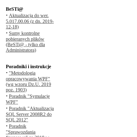
BeSTi@
·
Aktualizacja do wer.
5.017.00.06 (z dn. 2019-
12-18)
·
Sumy kontrolne
pobieranych plików
(BeSTi@ - tylko dla
Administratora)
Poradniki i instrukcje
·
"Metodologia
opracowywania WPF"
(wg wzoru Dz.U. 2019
poz. 1903)
·
Poradnik "Symulacje
WPF"
·
Poradnik "Aktualizacja
SQL Server 2008R2 do
SQL 2012"
·
Poradnik
"Sprawozdania