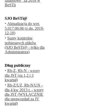
finansowe" za 2018 w
BeSTii
SJO BeSTi@
·
Aktualizacja do wer.
5.017.00.06 (z dn. 2019-
12-18)
·
Sumy kontrolne
pobieranych plików
(SJO BeSTi@ - tylko dla
Administratora)
Dług publiczny
·
Rb-Z, Rb-N - wzory
dla JST (za 1,2 i 3
kwartał)
·
Rb-Z/UZ, Rb-N/UN -
dla 4 kw 2013 r. - wzory
dla JST (WYŁĄCZNIE
dla sprawozdań za IV
kwartał)