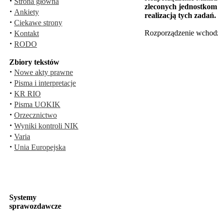
·
Strona główna
zleconych jednostkom
·
Ankiety
realizacją tych zadań.
·
Ciekawe strony
·
Rozporządzenie wchodzi
Kontakt
·
RODO
Zbiory tekstów
·
Nowe akty prawne
·
Pisma i interpretacje
·
KR RIO
·
Pisma UOKIK
·
Orzecznictwo
·
Wyniki kontroli NIK
·
Varia
·
Unia Europejska
Systemy
sprawozdawcze