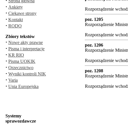
·
Strona główna
·
Ankiety
Rozporządzenie wchodzi
·
Ciekawe strony
·
poz. 1205
Kontakt
Rozporządzenie Ministr
·
RODO
Rozporządzenie wchodzi
Zbiory tekstów
·
Nowe akty prawne
poz. 1206
·
Pisma i interpretacje
Rozporządzenie Ministr
·
KR RIO
·
Rozporządzenie wchodzi
Pisma UOKIK
·
Orzecznictwo
poz. 1208
·
Wyniki kontroli NIK
Rozporządzenie Ministr
·
Varia
·
Rozporządzenie wchodzi
Unia Europejska
Systemy
sprawozdawcze