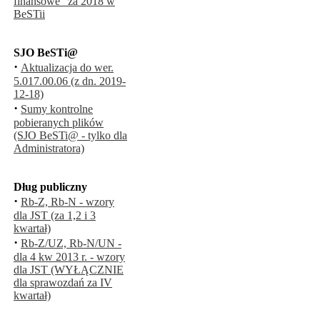
finansowe" za 2018 w
BeSTii
SJO BeSTi@
·
Aktualizacja do wer.
5.017.00.06 (z dn. 2019-
12-18)
·
Sumy kontrolne
pobieranych plików
(SJO BeSTi@ - tylko dla
Administratora)
Dług publiczny
·
Rb-Z, Rb-N - wzory
dla JST (za 1,2 i 3
kwartał)
·
Rb-Z/UZ, Rb-N/UN -
dla 4 kw 2013 r. - wzory
dla JST (WYŁĄCZNIE
dla sprawozdań za IV
kwartał)