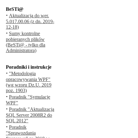
BeSTi@
·
Aktualizacja do wer.
5.017.00.06 (z dn. 2019-
12-18)
·
Sumy kontrolne
pobieranych plików
(BeSTi@ - tylko dla
Administratora)
Poradniki i instrukcje
·
"Metodologia
opracowywania WPF"
(wg wzoru Dz.U. 2019
poz. 1903)
·
Poradnik "Symulacje
WPF"
·
Poradnik "Aktualizacja
SQL Server 2008R2 do
SQL 2012"
·
Poradnik
"Sprawozdania