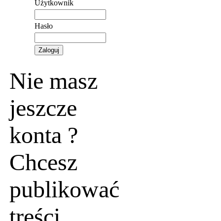
Użytkownik
Hasło
Nie masz
jeszcze
konta ?
Chcesz
publikować
treści