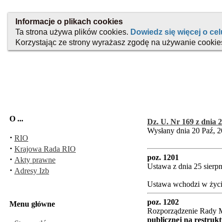
O ...
Dz. U. Nr 169 z dnia 2
Wysłany dnia 20 Paź, 2
·
RIO
·
Krajowa Rada RIO
poz. 1201
·
Akty prawne
Ustawa z dnia 25 sierpn
·
Adresy Izb
Ustawa wchodzi w życie
poz. 1202
Menu główne
Rozporządzenie Rady Mi
publicznej na restruk