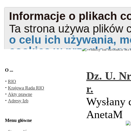
O ...
Dz. U. Nr
·
RIO
r.
·
Krajowa Rada RIO
·
Akty prawne
Wysłany d
·
Adresy Izb
AnetaM
Menu główne