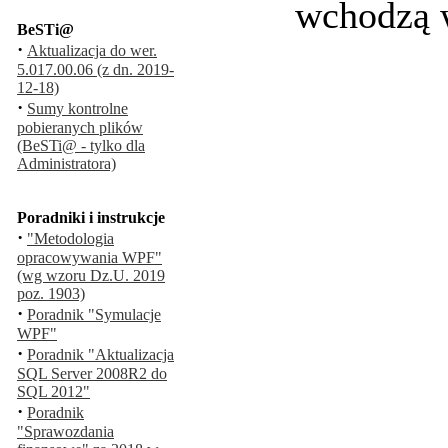
wchodzą w
BeSTi@
·
Aktualizacja do wer.
5.017.00.06 (z dn. 2019-
12-18)
·
Sumy kontrolne
pobieranych plików
(BeSTi@ - tylko dla
Administratora)
Poradniki i instrukcje
·
"Metodologia
opracowywania WPF"
(wg wzoru Dz.U. 2019
poz. 1903)
·
Poradnik "Symulacje
WPF"
·
Poradnik "Aktualizacja
SQL Server 2008R2 do
SQL 2012"
·
Poradnik
"Sprawozdania