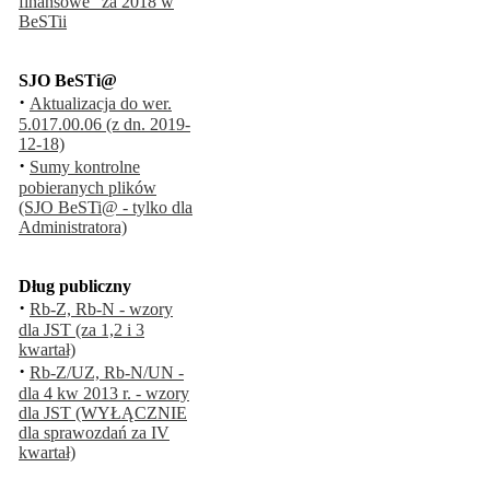
finansowe" za 2018 w
BeSTii
SJO BeSTi@
·
Aktualizacja do wer.
5.017.00.06 (z dn. 2019-
12-18)
·
Sumy kontrolne
pobieranych plików
(SJO BeSTi@ - tylko dla
Administratora)
Dług publiczny
·
Rb-Z, Rb-N - wzory
dla JST (za 1,2 i 3
kwartał)
·
Rb-Z/UZ, Rb-N/UN -
dla 4 kw 2013 r. - wzory
dla JST (WYŁĄCZNIE
dla sprawozdań za IV
kwartał)