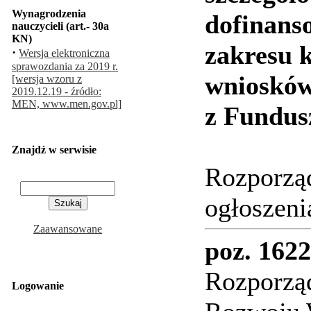
Wynagrodzenia
dofinanso
nauczycieli (art.- 30a
KN)
zakresu k
·
Wersja elektroniczna
sprawozdania za 2019 r.
wniosków
[wersja wzoru z
2019.12.19 - źródło:
MEN, www.men.gov.pl]
z Fundus
Znajdź w serwisie
Rozporząd
ogłoszeni
Zaawansowane
poz. 1622
Rozporząd
Logowanie