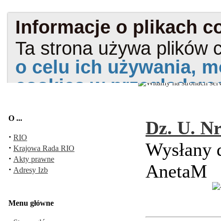
O ...
Dz. U. Nr
·
RIO
Wysłany d
·
Krajowa Rada RIO
·
Akty prawne
AnetaM
·
Adresy Izb
Menu główne