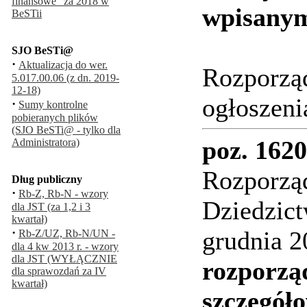
finansowe" za 2018 w
wpisanym
BeSTii
SJO BeSTi@
·
Aktualizacja do wer.
Rozporząd
5.017.00.06 (z dn. 2019-
12-18)
ogłoszeni
·
Sumy kontrolne
pobieranych plików
(SJO BeSTi@ - tylko dla
poz. 1620
Administratora)
Rozporząd
Dług publiczny
·
Rb-Z, Rb-N - wzory
Dziedzic
dla JST (za 1,2 i 3
kwartał)
·
grudnia 2
Rb-Z/UZ, Rb-N/UN -
dla 4 kw 2013 r. - wzory
dla JST (WYŁĄCZNIE
rozporzą
dla sprawozdań za IV
kwartał)
szczegół