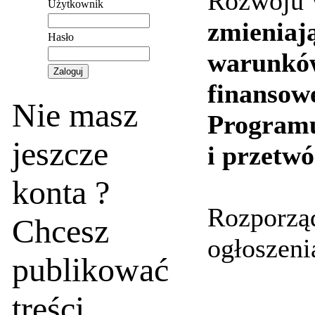
Rozwoju W
Użytkownik
zmieniaj
Hasło
warunków
finansow
Nie masz
Program
jeszcze
i przetw
konta ?
Rozporząd
Chcesz
ogłoszeni
publikować
treści