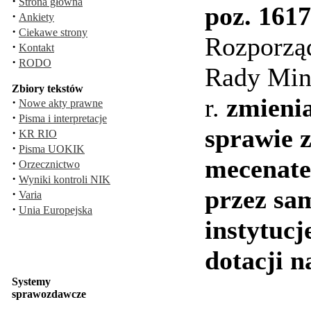
·
Strona główna
poz. 1617
·
Ankiety
·
Ciekawe strony
Rozporzą
·
Kontakt
·
RODO
Rady Mini
Zbiory tekstów
r.
zmieni
·
Nowe akty prawne
·
Pisma i interpretacje
sprawie 
·
KR RIO
·
Pisma UOKIK
mecenat
·
Orzecznictwo
·
Wyniki kontroli NIK
przez sa
·
Varia
·
Unia Europejska
instytucj
dotacji n
Systemy
sprawozdawcze