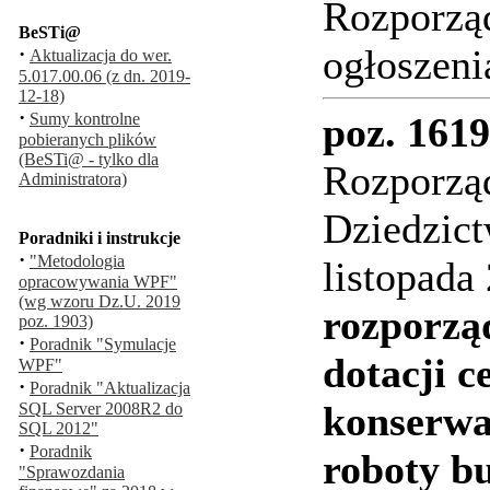
Rozporząd
BeSTi@
ogłoszeni
·
Aktualizacja do wer.
5.017.00.06 (z dn. 2019-
12-18)
·
Sumy kontrolne
poz. 1619
pobieranych plików
(BeSTi@ - tylko dla
Rozporząd
Administratora)
Dziedzic
Poradniki i instrukcje
·
"Metodologia
listopada
opracowywania WPF"
(wg wzoru Dz.U. 2019
rozporzą
poz. 1903)
·
Poradnik "Symulacje
dotacji c
WPF"
·
Poradnik "Aktualizacja
konserwat
SQL Server 2008R2 do
SQL 2012"
·
Poradnik
roboty b
"Sprawozdania