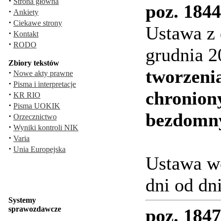
·
Strona główna
poz. 1844
·
Ankiety
·
Ciekawe strony
Ustawa z 
·
Kontakt
·
RODO
grudnia 2
Zbiory tekstów
tworzenia
·
Nowe akty prawne
·
Pisma i interpretacje
chronion
·
KR RIO
·
Pisma UOKIK
bezdomn
·
Orzecznictwo
·
Wyniki kontroli NIK
·
Varia
·
Unia Europejska
Ustawa wc
dni od dn
Systemy
sprawozdawcze
poz. 1847