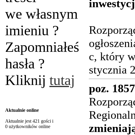
inwestycj
we własnym
imieniu ?
Rozporząd
ogłoszenia
Zapomniałeś
c, który 
hasła ?
stycznia 2
Kliknij
tutaj
poz. 1857
Rozporzą
Aktualnie online
Regionaln
Aktualnie jest 421 gości i
zmieniaj
0 użytkowników online