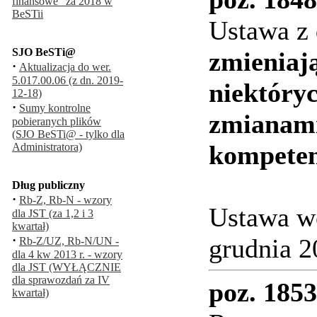
finansowe" za 2018 w
BeSTii
Ustawa z 
SJO BeSTi@
zmieniaj
·
Aktualizacja do wer.
5.017.00.06 (z dn. 2019-
niektóry
12-18)
·
Sumy kontrolne
zmianami
pobieranych plików
(SJO BeSTi@ - tylko dla
kompetenc
Administratora)
Dług publiczny
·
Rb-Z, Rb-N - wzory
Ustawa w
dla JST (za 1,2 i 3
kwartał)
·
grudnia 2
Rb-Z/UZ, Rb-N/UN -
dla 4 kw 2013 r. - wzory
dla JST (WYŁĄCZNIE
dla sprawozdań za IV
poz. 1853
kwartał)