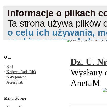
O ...
Dz. U. Nr
·
RIO
Wysłany d
·
Krajowa Rada RIO
·
Akty prawne
AnetaM
·
Adresy Izb
Menu główne