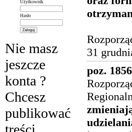
oraz for
Użytkownik
otrzyman
Hasło
Rozporząd
Nie masz
31 grudni
jeszcze
poz. 1856
konta ?
Rozporzą
Chcesz
Regionaln
zmieniaj
publikować
udzielan
treści