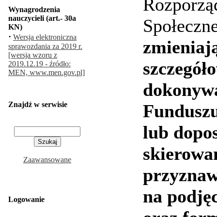
Rozporząd
Wynagrodzenia
nauczycieli (art.- 30a
Społeczne
KN)
·
Wersja elektroniczna
zmieniaj
sprawozdania za 2019 r.
[wersja wzoru z
szczegół
2019.12.19 - źródło:
MEN, www.men.gov.pl]
dokonywa
Znajdź w serwisie
Funduszu
lub dopo
skierowa
Zaawansowane
przyznaw
na podjęc
Logowanie