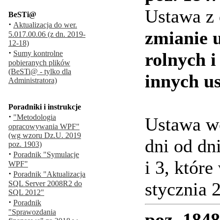
Ustawa z 
BeSTi@
·
Aktualizacja do wer.
zmianie 
5.017.00.06 (z dn. 2019-
12-18)
·
Sumy kontrolne
rolnych i
pobieranych plików
(BeSTi@ - tylko dla
innych u
Administratora)
Poradniki i instrukcje
·
"Metodologia
Ustawa wc
opracowywania WPF"
(wg wzoru Dz.U. 2019
dni od dn
poz. 1903)
·
Poradnik "Symulacje
i 3, któr
WPF"
·
Poradnik "Aktualizacja
stycznia 2
SQL Server 2008R2 do
SQL 2012"
·
Poradnik
"Sprawozdania
poz. 1848