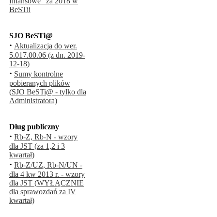
finansowe" za 2018 w
BeSTii
SJO BeSTi@
·
Aktualizacja do wer.
5.017.00.06 (z dn. 2019-
12-18)
·
Sumy kontrolne
pobieranych plików
(SJO BeSTi@ - tylko dla
Administratora)
Dług publiczny
·
Rb-Z, Rb-N - wzory
dla JST (za 1,2 i 3
kwartał)
·
Rb-Z/UZ, Rb-N/UN -
dla 4 kw 2013 r. - wzory
dla JST (WYŁĄCZNIE
dla sprawozdań za IV
kwartał)