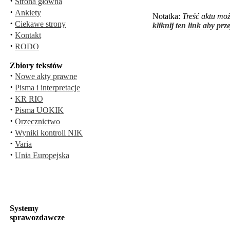
·
Strona główna
·
Ankiety
Notatka:
Treść aktu mo
·
Ciekawe strony
kliknij ten link aby pr
·
Kontakt
·
RODO
Zbiory tekstów
·
Nowe akty prawne
·
Pisma i interpretacje
·
KR RIO
·
Pisma UOKIK
·
Orzecznictwo
·
Wyniki kontroli NIK
·
Varia
·
Unia Europejska
Systemy
sprawozdawcze