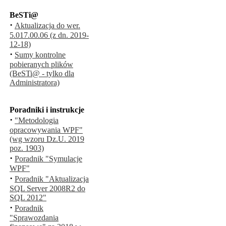
BeSTi@
·
Aktualizacja do wer.
5.017.00.06 (z dn. 2019-
12-18)
·
Sumy kontrolne
pobieranych plików
(BeSTi@ - tylko dla
Administratora)
Poradniki i instrukcje
·
"Metodologia
opracowywania WPF"
(wg wzoru Dz.U. 2019
poz. 1903)
·
Poradnik "Symulacje
WPF"
·
Poradnik "Aktualizacja
SQL Server 2008R2 do
SQL 2012"
·
Poradnik
"Sprawozdania