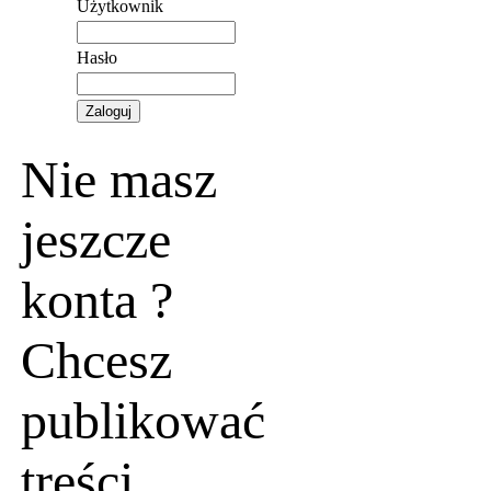
Użytkownik
Hasło
Nie masz
jeszcze
konta ?
Chcesz
publikować
treści