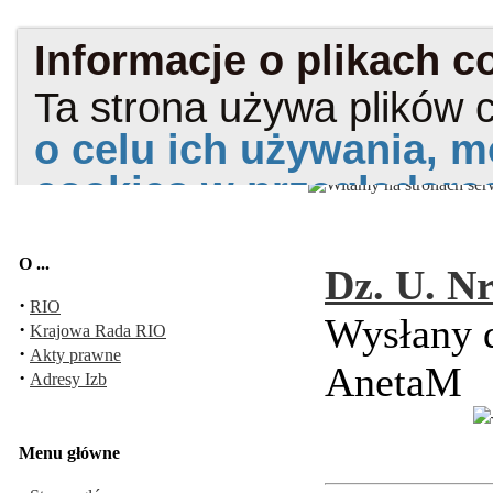
O ...
Dz. U. Nr
·
RIO
Wysłany d
·
Krajowa Rada RIO
·
Akty prawne
AnetaM
·
Adresy Izb
Menu główne