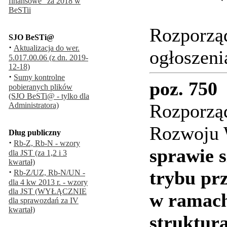
finansowe" za 2018 w
BeSTii
Rozporząd
SJO BeSTi@
·
Aktualizacja do wer.
ogłoszeni
5.017.00.06 (z dn. 2019-
12-18)
·
Sumy kontrolne
poz. 750
pobieranych plików
(SJO BeSTi@ - tylko dla
Rozporząd
Administratora)
Rozwoju W
Dług publiczny
·
Rb-Z, Rb-N - wzory
sprawie 
dla JST (za 1,2 i 3
kwartał)
·
trybu pr
Rb-Z/UZ, Rb-N/UN -
dla 4 kw 2013 r. - wzory
dla JST (WYŁĄCZNIE
w ramach
dla sprawozdań za IV
kwartał)
struktur