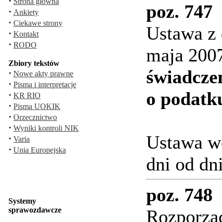
·
Strona główna
poz. 747
·
Ankiety
·
Ciekawe strony
Ustawa z 
·
Kontakt
·
RODO
maja 2007
Zbiory tekstów
świadcze
·
Nowe akty prawne
·
Pisma i interpretacje
o podatk
·
KR RIO
·
Pisma UOKIK
·
Orzecznictwo
·
Wyniki kontroli NIK
Ustawa wc
·
Varia
·
Unia Europejska
dni od dn
poz. 748
Systemy
sprawozdawcze
Rozporząd