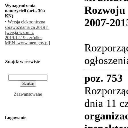
Wynagrodzenia
Rozwoju 
nauczycieli (art.- 30a
KN)
2007-201
·
Wersja elektroniczna
sprawozdania za 2019 r.
[wersja wzoru z
2019.12.19 - źródło:
MEN, www.men.gov.pl]
Rozporząd
ogłoszeni
Znajdź w serwisie
poz. 753
Rozporząd
Zaawansowane
dnia 11 c
organiza
Logowanie