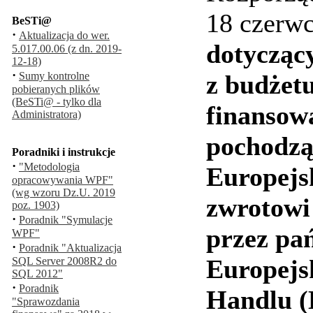
18 czerwc
BeSTi@
·
Aktualizacja do wer.
dotycząc
5.017.00.06 (z dn. 2019-
12-18)
·
Sumy kontrolne
z budżet
pobieranych plików
(BeSTi@ - tylko dla
finansow
Administratora)
pochodzą
Poradniki i instrukcje
·
"Metodologia
Europejs
opracowywania WPF"
(wg wzoru Dz.U. 2019
zwrotowi
poz. 1903)
·
Poradnik "Symulacje
przez pa
WPF"
·
Poradnik "Aktualizacja
Europejs
SQL Server 2008R2 do
SQL 2012"
·
Poradnik
Handlu (
"Sprawozdania