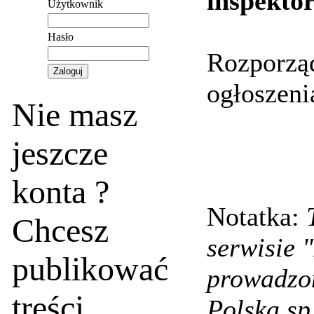
inspekto
Użytkownik
Hasło
Rozporząd
ogłoszeni
Nie masz
jeszcze
konta ?
Notatka:
Chcesz
serwisie 
publikować
prowadzo
treści
Polska sp.