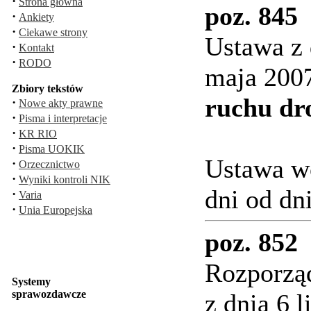
·
Strona główna
poz. 845
·
Ankiety
·
Ciekawe strony
Ustawa z 
·
Kontakt
·
RODO
maja 2007
Zbiory tekstów
ruchu d
·
Nowe akty prawne
·
Pisma i interpretacje
·
KR RIO
·
Pisma UOKIK
Ustawa wc
·
Orzecznictwo
·
Wyniki kontroli NIK
dni od dn
·
Varia
·
Unia Europejska
poz. 852
Rozporzą
Systemy
sprawozdawcze
z dnia 6 l