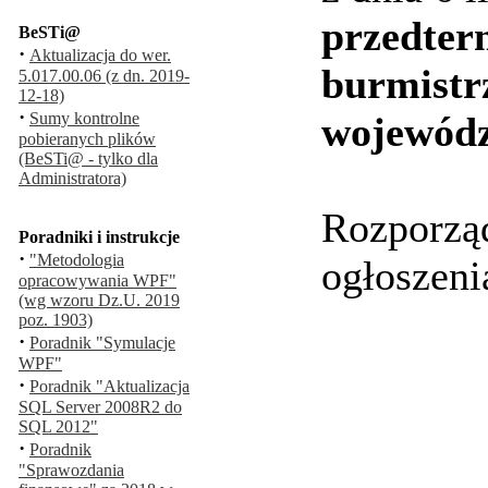
przedte
BeSTi@
·
Aktualizacja do wer.
burmistr
5.017.00.06 (z dn. 2019-
12-18)
·
Sumy kontrolne
wojewódz
pobieranych plików
(BeSTi@ - tylko dla
Administratora)
Rozporząd
Poradniki i instrukcje
·
"Metodologia
ogłoszeni
opracowywania WPF"
(wg wzoru Dz.U. 2019
poz. 1903)
·
Poradnik "Symulacje
WPF"
·
Poradnik "Aktualizacja
SQL Server 2008R2 do
SQL 2012"
·
Poradnik
"Sprawozdania