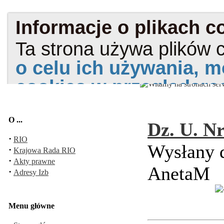
O ...
Dz. U. Nr
·
RIO
Wysłany d
·
Krajowa Rada RIO
·
Akty prawne
AnetaM
·
Adresy Izb
Menu główne