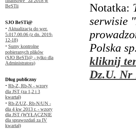
finansowe" za 2018 w
Notatka:
BeSTii
serwisie 
SJO BeSTi@
·
Aktualizacja do wer.
prowadzo
5.017.00.06 (z dn. 2019-
12-18)
Polska sp.
·
Sumy kontrolne
pobieranych plików
kliknij te
(SJO BeSTi@ - tylko dla
Administratora)
Dz.U. Nr 
Dług publiczny
·
Rb-Z, Rb-N - wzory
dla JST (za 1,2 i 3
kwartał)
·
Rb-Z/UZ, Rb-N/UN -
dla 4 kw 2013 r. - wzory
dla JST (WYŁĄCZNIE
dla sprawozdań za IV
kwartał)