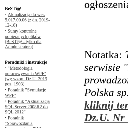
ogłoszeni
BeSTi@
·
Aktualizacja do wer.
5.017.00.06 (z dn. 2019-
12-18)
·
Sumy kontrolne
pobieranych plików
(BeSTi@ - tylko dla
Administratora)
Notatka:
Poradniki i instrukcje
serwisie 
·
"Metodologia
opracowywania WPF"
prowadzo
(wg wzoru Dz.U. 2019
poz. 1903)
Polska sp.
·
Poradnik "Symulacje
WPF"
·
Poradnik "Aktualizacja
kliknij te
SQL Server 2008R2 do
SQL 2012"
Dz.U. Nr 
·
Poradnik
"Sprawozdania