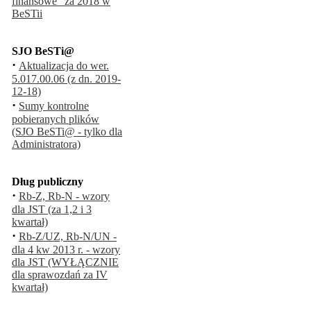
finansowe" za 2018 w
BeSTii
SJO BeSTi@
·
Aktualizacja do wer.
5.017.00.06 (z dn. 2019-
12-18)
·
Sumy kontrolne
pobieranych plików
(SJO BeSTi@ - tylko dla
Administratora)
Dług publiczny
·
Rb-Z, Rb-N - wzory
dla JST (za 1,2 i 3
kwartał)
·
Rb-Z/UZ, Rb-N/UN -
dla 4 kw 2013 r. - wzory
dla JST (WYŁĄCZNIE
dla sprawozdań za IV
kwartał)