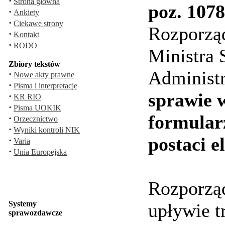
·
Strona główna
poz. 1078
·
Ankiety
·
Ciekawe strony
Rozporzą
·
Kontakt
·
RODO
Ministra
Zbiory tekstów
Administr
·
Nowe akty prawne
·
Pisma i interpretacje
sprawie 
·
KR RIO
·
Pisma UOKIK
formular
·
Orzecznictwo
·
Wyniki kontroli NIK
postaci e
·
Varia
·
Unia Europejska
Rozporząd
Systemy
upływie t
sprawozdawcze