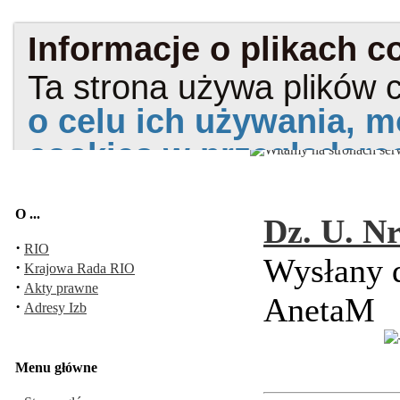
O ...
Dz. U. Nr
·
RIO
Wysłany d
·
Krajowa Rada RIO
·
Akty prawne
AnetaM
·
Adresy Izb
Menu główne