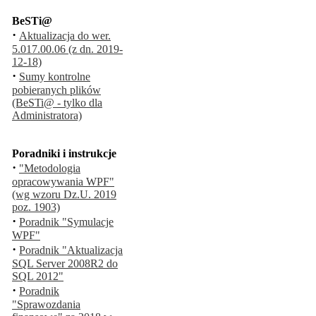
BeSTi@
·
Aktualizacja do wer.
5.017.00.06 (z dn. 2019-
12-18)
·
Sumy kontrolne
pobieranych plików
(BeSTi@ - tylko dla
Administratora)
Poradniki i instrukcje
·
"Metodologia
opracowywania WPF"
(wg wzoru Dz.U. 2019
poz. 1903)
·
Poradnik "Symulacje
WPF"
·
Poradnik "Aktualizacja
SQL Server 2008R2 do
SQL 2012"
·
Poradnik
"Sprawozdania