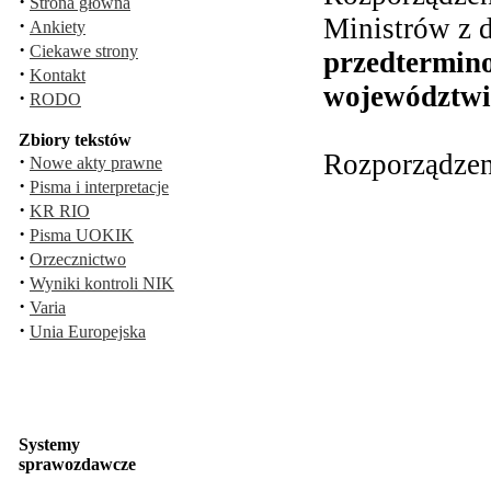
·
Strona główna
Ministrów z d
·
Ankiety
·
Ciekawe strony
przedtermin
·
Kontakt
województwie
·
RODO
Zbiory tekstów
Rozporządzen
·
Nowe akty prawne
·
Pisma i interpretacje
·
KR RIO
·
Pisma UOKIK
·
Orzecznictwo
·
Wyniki kontroli NIK
·
Varia
·
Unia Europejska
Systemy
sprawozdawcze