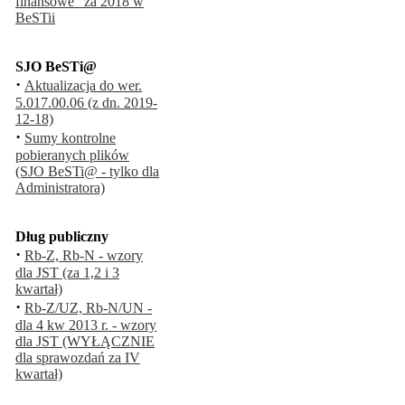
finansowe" za 2018 w
BeSTii
SJO BeSTi@
·
Aktualizacja do wer.
5.017.00.06 (z dn. 2019-
12-18)
·
Sumy kontrolne
pobieranych plików
(SJO BeSTi@ - tylko dla
Administratora)
Dług publiczny
·
Rb-Z, Rb-N - wzory
dla JST (za 1,2 i 3
kwartał)
·
Rb-Z/UZ, Rb-N/UN -
dla 4 kw 2013 r. - wzory
dla JST (WYŁĄCZNIE
dla sprawozdań za IV
kwartał)