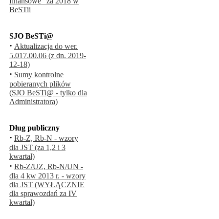
finansowe" za 2018 w
BeSTii
SJO BeSTi@
·
Aktualizacja do wer.
5.017.00.06 (z dn. 2019-
12-18)
·
Sumy kontrolne
pobieranych plików
(SJO BeSTi@ - tylko dla
Administratora)
Dług publiczny
·
Rb-Z, Rb-N - wzory
dla JST (za 1,2 i 3
kwartał)
·
Rb-Z/UZ, Rb-N/UN -
dla 4 kw 2013 r. - wzory
dla JST (WYŁĄCZNIE
dla sprawozdań za IV
kwartał)