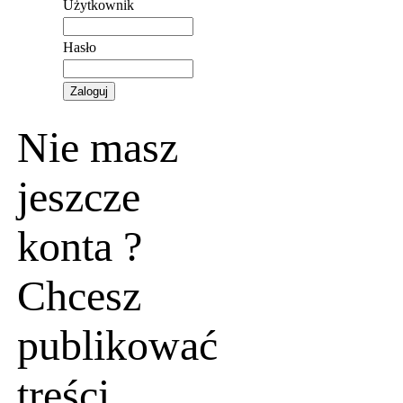
Użytkownik
Hasło
Nie masz
jeszcze
konta ?
Chcesz
publikować
treści