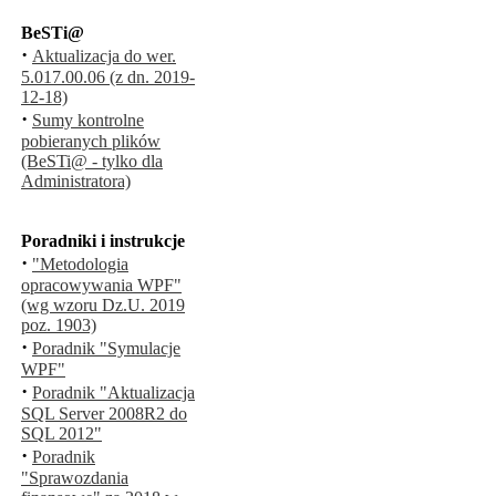
BeSTi@
·
Aktualizacja do wer.
5.017.00.06 (z dn. 2019-
12-18)
·
Sumy kontrolne
pobieranych plików
(BeSTi@ - tylko dla
Administratora)
Poradniki i instrukcje
·
"Metodologia
opracowywania WPF"
(wg wzoru Dz.U. 2019
poz. 1903)
·
Poradnik "Symulacje
WPF"
·
Poradnik "Aktualizacja
SQL Server 2008R2 do
SQL 2012"
·
Poradnik
"Sprawozdania