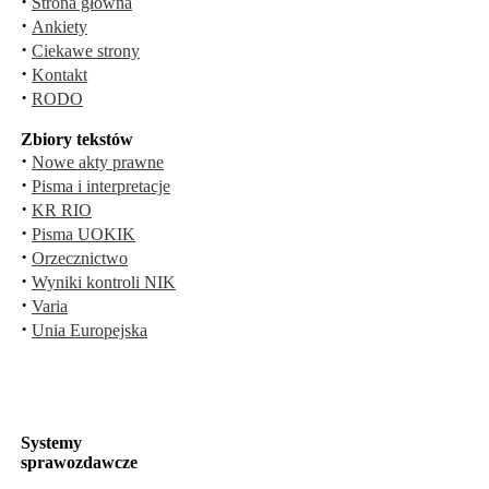
·
Strona główna
·
Ankiety
·
Ciekawe strony
·
Kontakt
·
RODO
Zbiory tekstów
·
Nowe akty prawne
·
Pisma i interpretacje
·
KR RIO
·
Pisma UOKIK
·
Orzecznictwo
·
Wyniki kontroli NIK
·
Varia
·
Unia Europejska
Systemy
sprawozdawcze