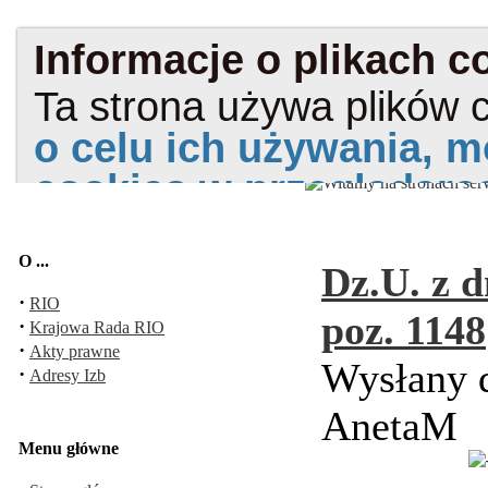
O ...
Dz.U. z d
·
RIO
poz. 1148
·
Krajowa Rada RIO
·
Akty prawne
Wysłany d
·
Adresy Izb
AnetaM
Menu główne