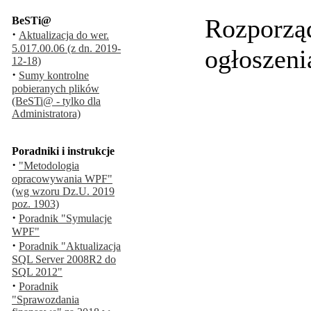
Rozporząd
BeSTi@
·
Aktualizacja do wer.
5.017.00.06 (z dn. 2019-
ogłoszeni
12-18)
·
Sumy kontrolne
pobieranych plików
(BeSTi@ - tylko dla
Administratora)
Poradniki i instrukcje
·
"Metodologia
opracowywania WPF"
(wg wzoru Dz.U. 2019
poz. 1903)
·
Poradnik "Symulacje
WPF"
·
Poradnik "Aktualizacja
SQL Server 2008R2 do
SQL 2012"
·
Poradnik
"Sprawozdania