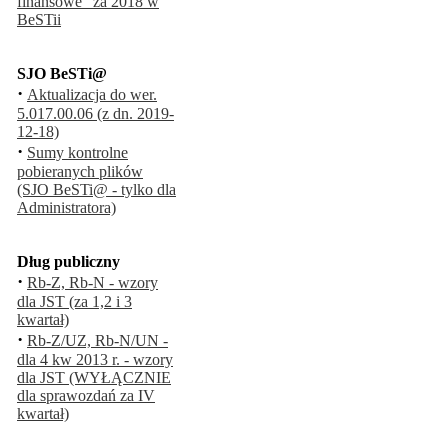
finansowe" za 2018 w
BeSTii
SJO BeSTi@
·
Aktualizacja do wer.
5.017.00.06 (z dn. 2019-
12-18)
·
Sumy kontrolne
pobieranych plików
(SJO BeSTi@ - tylko dla
Administratora)
Dług publiczny
·
Rb-Z, Rb-N - wzory
dla JST (za 1,2 i 3
kwartał)
·
Rb-Z/UZ, Rb-N/UN -
dla 4 kw 2013 r. - wzory
dla JST (WYŁĄCZNIE
dla sprawozdań za IV
kwartał)