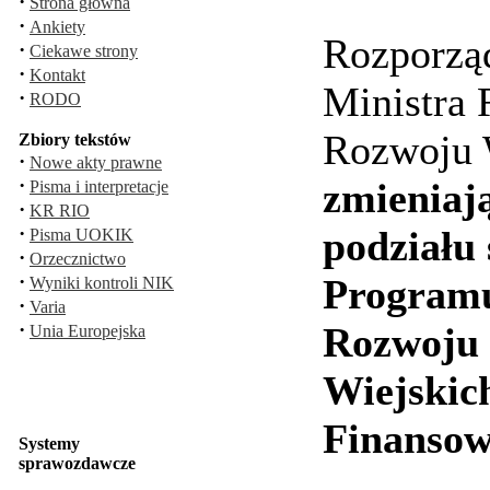
·
Strona główna
·
Ankiety
Rozporzą
·
Ciekawe strony
·
Kontakt
Ministra 
·
RODO
Rozwoju W
Zbiory tekstów
·
Nowe akty prawne
·
zmieniaj
Pisma i interpretacje
·
KR RIO
·
podziału
Pisma UOKIK
·
Orzecznictwo
·
Programu
Wyniki kontroli NIK
·
Varia
·
Rozwoju 
Unia Europejska
Wiejskic
Finansow
Systemy
sprawozdawcze