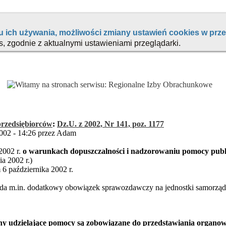
przedsiębiorców
:
Dz.U. z 2002, Nr 141, poz. 1177
002 - 14:26 przez Adam
2002 r.
o warunkach dopuszczalności i nadzorowaniu pomocy publi
ia 2002 r.)
 6 października 2002 r.
da m.in. dodatkowy obowiązek sprawozdawczy na jednostki samorząd
any udzielające pomocy są zobowiązane do przedstawiania organo