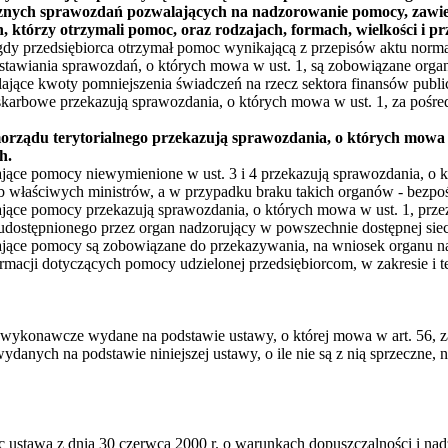
znych sprawozdań pozwalających na nadzorowanie pomocy, zawier
, którzy otrzymali pomoc, oraz rodzajach, formach, wielkości i p
dy przedsiębiorca otrzymał pomoc wynikającą z przepisów aktu nor
tawiania sprawozdań, o których mowa w ust. 1, są zobowiązane organy
ające kwoty pomniejszenia świadczeń na rzecz sektora finansów publi
 skarbowe przekazują sprawozdania, o których mowa w ust. 1, za pośr
morządu terytorialnego przekazują sprawozdania, o których mowa 
h.
ające pomocy niewymienione w ust. 3 i 4 przekazują sprawozdania, o 
b właściwych ministrów, a w przypadku braku takich organów - bezpo
ające pomocy przekazują sprawozdania, o których mowa w ust. 1, prze
 udostępnionego przez organ nadzorujący w powszechnie dostępnej sieci
ające pomocy są zobowiązane do przekazywania, na wniosek organu n
ormacji dotyczących pomocy udzielonej przedsiębiorcom, w zakresie i
y wykonawcze wydane na podstawie ustawy, o której mowa w art. 56, 
nych na podstawie niniejszej ustawy, o ile nie są z nią sprzeczne, nie
oc ustawa z dnia 30 czerwca 2000 r. o warunkach dopuszczalności i n