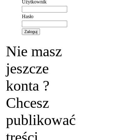
Użytkownik
Hasło
Nie masz
jeszcze
konta ?
Chcesz
publikować
treści