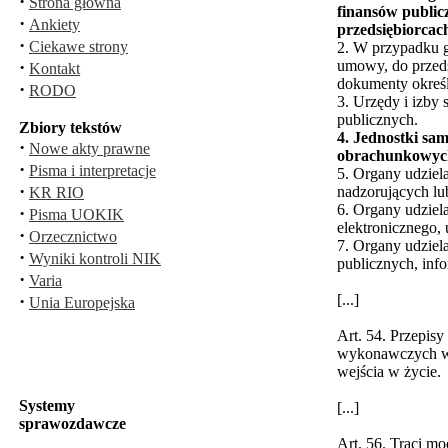
·
Strona główna
finansów public
·
Ankiety
przedsiębiorcach
·
Ciekawe strony
2. W przypadku g
·
umowy, do przeds
Kontakt
dokumenty określ
·
RODO
3. Urzędy i izby
publicznych.
Zbiory tekstów
4. Jednostki sa
·
Nowe akty prawne
obrachunkowyc
·
Pisma i interpretacje
5. Organy udziel
·
nadzorujących lu
KR RIO
6. Organy udziel
·
Pisma UOKIK
elektronicznego,
·
Orzecznictwo
7. Organy udziel
·
Wyniki kontroli NIK
publicznych, inf
·
Varia
·
[...]
Unia Europejska
Art. 54. Przepis
wykonawczych wyda
wejścia w życie.
Systemy
[...]
sprawozdawcze
Art. 56. Traci m