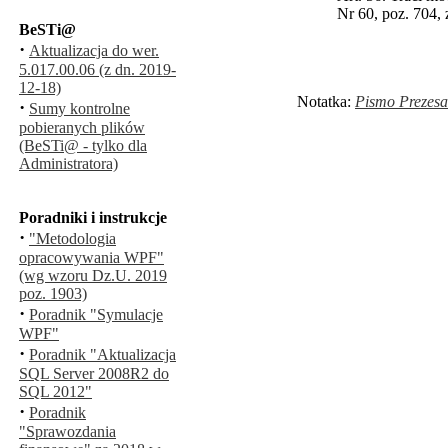
Nr 60, poz. 704, 
BeSTi@
·
Aktualizacja do wer.
5.017.00.06 (z dn. 2019-
12-18)
Notatka:
Pismo Prezesa
·
Sumy kontrolne
pobieranych plików
(BeSTi@ - tylko dla
Administratora)
Poradniki i instrukcje
·
"Metodologia
opracowywania WPF"
(wg wzoru Dz.U. 2019
poz. 1903)
·
Poradnik "Symulacje
WPF"
·
Poradnik "Aktualizacja
SQL Server 2008R2 do
SQL 2012"
·
Poradnik
"Sprawozdania