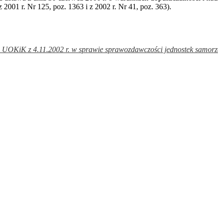
z 2001 r. Nr 125, poz. 1363 i z 2002 r. Nr 41, poz. 363).
 UOKiK z 4.11.2002 r. w sprawie sprawozdawczości jednostek samorzą