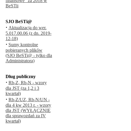
finansowe" za 2018 w
BeSTii
SJO BeSTi@
·
Aktualizacja do wer.
5.017.00.06 (z dn. 2019-
12-18)
·
Sumy kontrolne
pobieranych plików
(SJO BeSTi@ - tylko dla
Administratora)
Dług publiczny
·
Rb-Z, Rb-N - wzory
dla JST (za 1,2 i 3
kwartał)
·
Rb-Z/UZ, Rb-N/UN -
dla 4 kw 2013 r. - wzory
dla JST (WYŁĄCZNIE
dla sprawozdań za IV
kwartał)