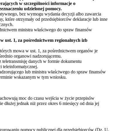
ających w szczególności informacje o
rzeznaczeniu udzielonej pomocy.
matywnego, bez wymogu wydania decyzji albo zawarcia
, które otrzymały od przedsiębiorców deklaracje lub inne
cznych.
ednictwem ministra właściwego do spraw finansów
w ust. 1, za pośrednictwem regionalnych izb
których mowa w ust. 1, za pośrednictwem organów je
średnio organowi nadzorującemu.
z teletransmisję danych w formie dokumentu
 teleinformatycznej.
adzorującego lub ministra właściwego do spraw finansów
 terminie wskazanym w tym wniosku.
zachowują moc do czasu wejścia w życie przepisów
 dłużej jednak niż przez okres 6 miesięcy od dnia jej
adzorowaniu pomocy publicznej dla przedsiębiorców (Dz. U.