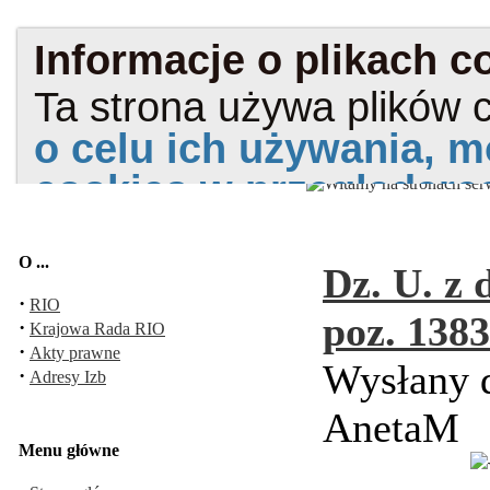
O ...
Dz. U. z 
·
RIO
poz. 1383
·
Krajowa Rada RIO
·
Akty prawne
Wysłany d
·
Adresy Izb
AnetaM
Menu główne