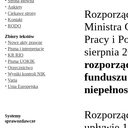
·
Strona główna
·
Ankiety
Rozporzą
·
Ciekawe strony
·
Kontakt
Ministra 
·
RODO
Pracy i Po
Zbiory tekstów
·
Nowe akty prawne
·
sierpnia 
Pisma i interpretacje
·
KR RIO
·
rozporzą
Pisma UOKIK
·
Orzecznictwo
·
funduszu 
Wyniki kontroli NIK
·
Varia
·
niepełno
Unia Europejska
Rozporząd
Systemy
sprawozdawcze
upływie 1