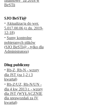
finansowe" za 2018 w
BeSTii
SJO BeSTi@
·
Aktualizacja do wer.
5.017.00.06 (z dn. 2019-
12-18)
·
Sumy kontrolne
pobieranych plików
(SJO BeSTi@ - tylko dla
Administratora)
Dług publiczny
·
Rb-Z, Rb-N - wzory
dla JST (za 1,2 i 3
kwartał)
·
Rb-Z/UZ, Rb-N/UN -
dla 4 kw 2013 r. - wzory
dla JST (WYŁĄCZNIE
dla sprawozdań za IV
kwartał)