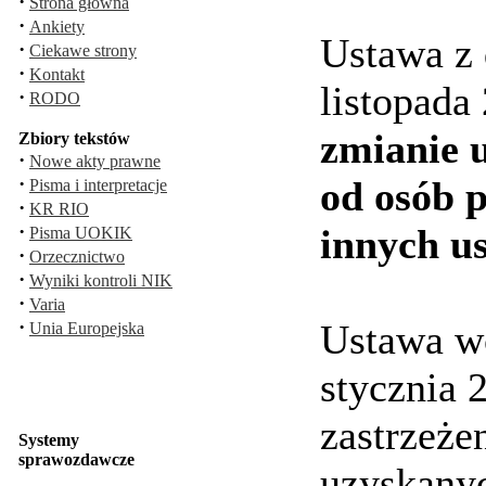
·
Strona główna
·
Ankiety
Ustawa z 
·
Ciekawe strony
·
Kontakt
listopada
·
RODO
zmianie 
Zbiory tekstów
·
Nowe akty prawne
·
od osób 
Pisma i interpretacje
·
KR RIO
·
innych u
Pisma UOKIK
·
Orzecznictwo
·
Wyniki kontroli NIK
·
Varia
·
Ustawa wc
Unia Europejska
stycznia 
zastrzeże
Systemy
sprawozdawcze
uzyskanyc