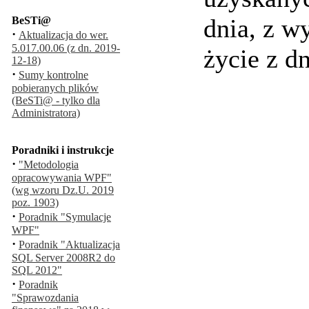
dnia, z w
BeSTi@
·
Aktualizacja do wer.
5.017.00.06 (z dn. 2019-
życie z d
12-18)
·
Sumy kontrolne
pobieranych plików
(BeSTi@ - tylko dla
Administratora)
Poradniki i instrukcje
·
"Metodologia
opracowywania WPF"
(wg wzoru Dz.U. 2019
poz. 1903)
·
Poradnik "Symulacje
WPF"
·
Poradnik "Aktualizacja
SQL Server 2008R2 do
SQL 2012"
·
Poradnik
"Sprawozdania