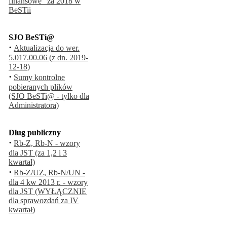
finansowe" za 2018 w
BeSTii
SJO BeSTi@
·
Aktualizacja do wer.
5.017.00.06 (z dn. 2019-
12-18)
·
Sumy kontrolne
pobieranych plików
(SJO BeSTi@ - tylko dla
Administratora)
Dług publiczny
·
Rb-Z, Rb-N - wzory
dla JST (za 1,2 i 3
kwartał)
·
Rb-Z/UZ, Rb-N/UN -
dla 4 kw 2013 r. - wzory
dla JST (WYŁĄCZNIE
dla sprawozdań za IV
kwartał)