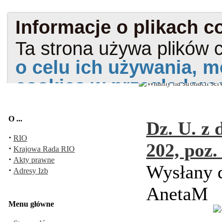
O ...
Dz. U. z 
·
RIO
202, poz.
·
Krajowa Rada RIO
·
Akty prawne
Wysłany d
·
Adresy Izb
AnetaM
Menu główne