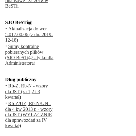
finansowe" za 2018 w
BeSTii
SJO BeSTi@
·
Aktualizacja do wer.
5.017.00.06 (z dn. 2019-
12-18)
·
Sumy kontrolne
pobieranych plików
(SJO BeSTi@ - tylko dla
Administratora)
Dług publiczny
·
Rb-Z, Rb-N - wzory
dla JST (za 1,2 i 3
kwartał)
·
Rb-Z/UZ, Rb-N/UN -
dla 4 kw 2013 r. - wzory
dla JST (WYŁĄCZNIE
dla sprawozdań za IV
kwartał)