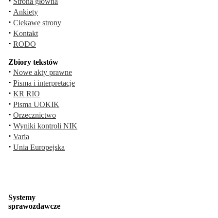
·
Strona główna
·
Ankiety
·
Ciekawe strony
·
Kontakt
·
RODO
Zbiory tekstów
·
Nowe akty prawne
·
Pisma i interpretacje
·
KR RIO
·
Pisma UOKIK
·
Orzecznictwo
·
Wyniki kontroli NIK
·
Varia
·
Unia Europejska
Systemy
sprawozdawcze