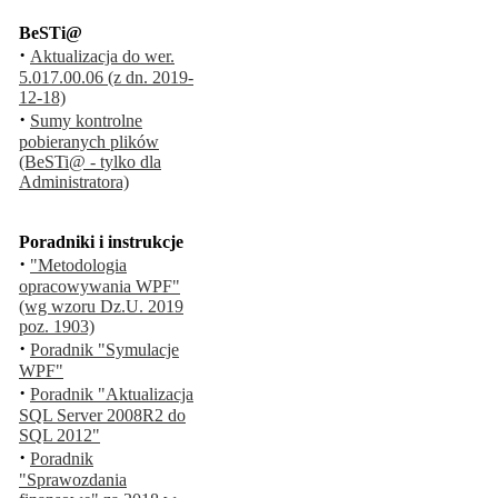
BeSTi@
·
Aktualizacja do wer.
5.017.00.06 (z dn. 2019-
12-18)
·
Sumy kontrolne
pobieranych plików
(BeSTi@ - tylko dla
Administratora)
Poradniki i instrukcje
·
"Metodologia
opracowywania WPF"
(wg wzoru Dz.U. 2019
poz. 1903)
·
Poradnik "Symulacje
WPF"
·
Poradnik "Aktualizacja
SQL Server 2008R2 do
SQL 2012"
·
Poradnik
"Sprawozdania