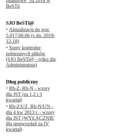
finansowe" za 2018 w
BeSTii
SJO BeSTi@
·
Aktualizacja do wer.
5.017.00.06 (z dn. 2019-
12-18)
·
Sumy kontrolne
pobieranych plików
(SJO BeSTi@ - tylko dla
Administratora)
Dług publiczny
·
Rb-Z, Rb-N - wzory
dla JST (za 1,2 i 3
kwartał)
·
Rb-Z/UZ, Rb-N/UN -
dla 4 kw 2013 r. - wzory
dla JST (WYŁĄCZNIE
dla sprawozdań za IV
kwartał)