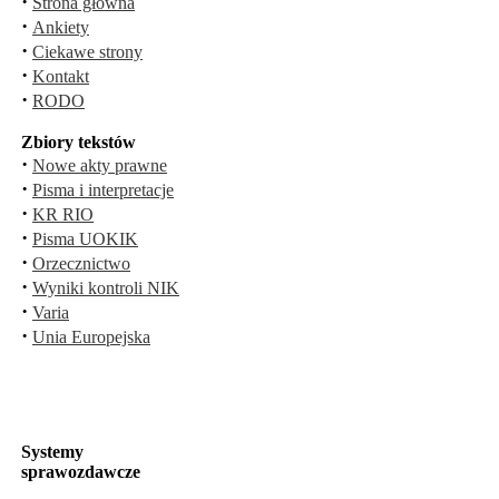
·
Strona główna
·
Ankiety
·
Ciekawe strony
·
Kontakt
·
RODO
Zbiory tekstów
·
Nowe akty prawne
·
Pisma i interpretacje
·
KR RIO
·
Pisma UOKIK
·
Orzecznictwo
·
Wyniki kontroli NIK
·
Varia
·
Unia Europejska
Systemy
sprawozdawcze