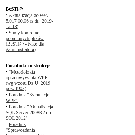
BeSTi@
·
Aktualizacja do wer.
5.017.00.06 (z dn. 2019-
12-18)
·
Sumy kontrolne
pobieranych plików
(BeSTi@ - tylko dla
Administratora)
Poradniki i instrukcje
·
"Metodologia
opracowywania WPF"
(wg wzoru Dz.U. 2019
poz. 1903)
·
Poradnik "Symulacje
WPF"
·
Poradnik "Aktualizacja
SQL Server 2008R2 do
SQL 2012"
·
Poradnik
"Sprawozdania