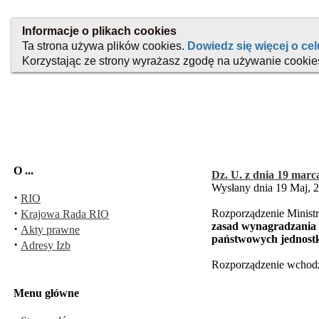
O ...
Dz. U. z dnia 19 marca
Wysłany dnia 19 Maj, 
·
RIO
·
Rozporządzenie Ministra
Krajowa Rada RIO
zasad wynagradzania 
·
Akty prawne
państwowych jednostka
·
Adresy Izb
Rozporządzenie wchodzi
Menu główne