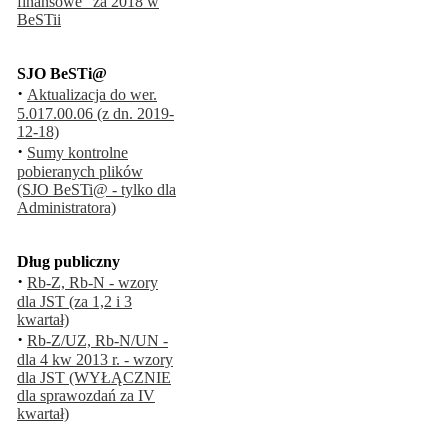
finansowe" za 2018 w
BeSTii
SJO BeSTi@
·
Aktualizacja do wer.
5.017.00.06 (z dn. 2019-
12-18)
·
Sumy kontrolne
pobieranych plików
(SJO BeSTi@ - tylko dla
Administratora)
Dług publiczny
·
Rb-Z, Rb-N - wzory
dla JST (za 1,2 i 3
kwartał)
·
Rb-Z/UZ, Rb-N/UN -
dla 4 kw 2013 r. - wzory
dla JST (WYŁĄCZNIE
dla sprawozdań za IV
kwartał)