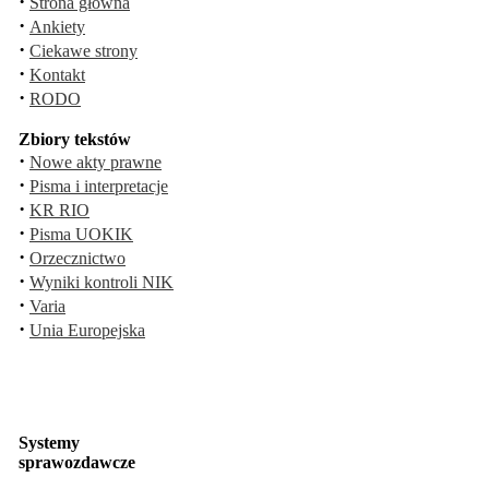
·
Strona główna
·
Ankiety
·
Ciekawe strony
·
Kontakt
·
RODO
Zbiory tekstów
·
Nowe akty prawne
·
Pisma i interpretacje
·
KR RIO
·
Pisma UOKIK
·
Orzecznictwo
·
Wyniki kontroli NIK
·
Varia
·
Unia Europejska
Systemy
sprawozdawcze