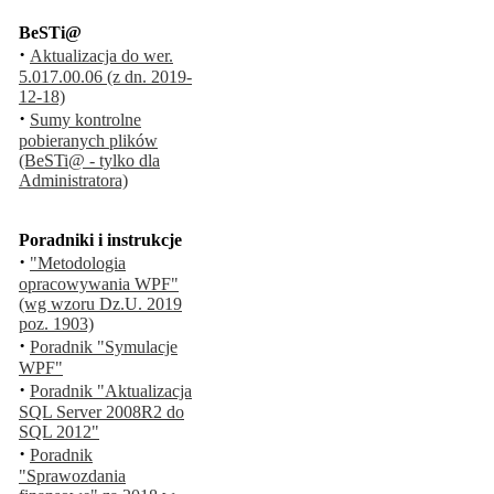
BeSTi@
·
Aktualizacja do wer.
5.017.00.06 (z dn. 2019-
12-18)
·
Sumy kontrolne
pobieranych plików
(BeSTi@ - tylko dla
Administratora)
Poradniki i instrukcje
·
"Metodologia
opracowywania WPF"
(wg wzoru Dz.U. 2019
poz. 1903)
·
Poradnik "Symulacje
WPF"
·
Poradnik "Aktualizacja
SQL Server 2008R2 do
SQL 2012"
·
Poradnik
"Sprawozdania