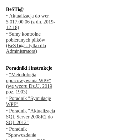
BeSTi@
·
Aktualizacja do wer.
5.017.00.06 (z dn. 2019-
12-18)
·
Sumy kontrolne
pobieranych plików
(BeSTi@ - tylko dla
Administratora)
Poradniki i instrukcje
·
"Metodologia
opracowywania WPF"
(wg wzoru Dz.U. 2019
poz. 1903)
·
Poradnik "Symulacje
WPF"
·
Poradnik "Aktualizacja
SQL Server 2008R2 do
SQL 2012"
·
Poradnik
"Sprawozdania