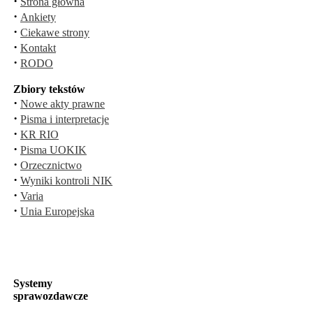
·
Strona główna
·
Ankiety
·
Ciekawe strony
·
Kontakt
·
RODO
Zbiory tekstów
·
Nowe akty prawne
·
Pisma i interpretacje
·
KR RIO
·
Pisma UOKIK
·
Orzecznictwo
·
Wyniki kontroli NIK
·
Varia
·
Unia Europejska
Systemy
sprawozdawcze