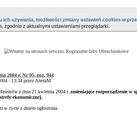
nia 2004 r. Nr 95, poz. 944
2004 - 13:34 przez AnetaM
nistrów z dnia 21 kwietnia 2004 r.
zmieniające rozporządzenie w 
 strefy ekonomicznej.
 w życie z dniem ogłoszenia.