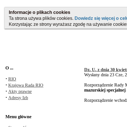
O ...
Dz. U. z dnia 30 kwiet
Wysłany dnia 23 Cze, 
·
RIO
·
Rozporządzenie Rady Mi
Krajowa Rada RIO
mazurskiej specjalnej
·
Akty prawne
·
Adresy Izb
Rozporządzenie wchodzi
Menu główne