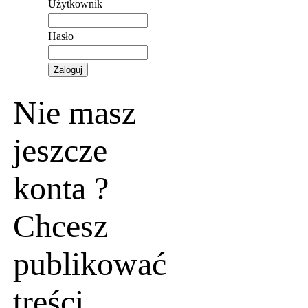
Użytkownik
Hasło
Nie masz
jeszcze
konta ?
Chcesz
publikować
treści