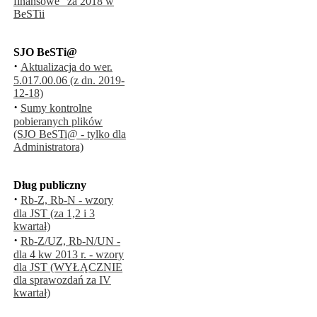
finansowe" za 2018 w
BeSTii
SJO BeSTi@
·
Aktualizacja do wer.
5.017.00.06 (z dn. 2019-
12-18)
·
Sumy kontrolne
pobieranych plików
(SJO BeSTi@ - tylko dla
Administratora)
Dług publiczny
·
Rb-Z, Rb-N - wzory
dla JST (za 1,2 i 3
kwartał)
·
Rb-Z/UZ, Rb-N/UN -
dla 4 kw 2013 r. - wzory
dla JST (WYŁĄCZNIE
dla sprawozdań za IV
kwartał)