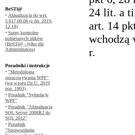
24 lit. a t
BeSTi@
·
Aktualizacja do wer.
5.017.00.06 (z dn. 2019-
art. 14 pkt
12-18)
·
Sumy kontrolne
wchodzą w
pobieranych plików
(BeSTi@ - tylko dla
r.
Administratora)
Poradniki i instrukcje
·
"Metodologia
opracowywania WPF"
(wg wzoru Dz.U. 2019
poz. 1903)
·
Poradnik "Symulacje
WPF"
·
Poradnik "Aktualizacja
SQL Server 2008R2 do
SQL 2012"
·
Poradnik
"Sprawozdania