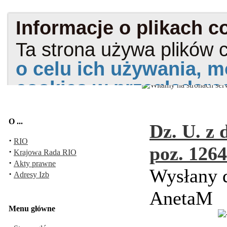
O ...
Dz. U. z 
·
RIO
poz. 1264
·
Krajowa Rada RIO
·
Akty prawne
Wysłany d
·
Adresy Izb
AnetaM
Menu główne