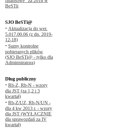
finansowe" za 2018 w
BeSTii
SJO BeSTi@
·
Aktualizacja do wer.
5.017.00.06 (z dn. 2019-
12-18)
·
Sumy kontrolne
pobieranych plików
(SJO BeSTi@ - tylko dla
Administratora)
Dług publiczny
·
Rb-Z, Rb-N - wzory
dla JST (za 1,2 i 3
kwartał)
·
Rb-Z/UZ, Rb-N/UN -
dla 4 kw 2013 r. - wzory
dla JST (WYŁĄCZNIE
dla sprawozdań za IV
kwartał)