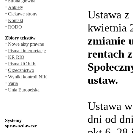
·
Strona główna
·
Ankiety
Ustawa z 
·
Ciekawe strony
·
Kontakt
kwietnia 
·
RODO
zmianie 
Zbiory tekstów
·
Nowe akty prawne
·
rentach 
Pisma i interpretacje
·
KR RIO
·
Społeczn
Pisma UOKIK
·
Orzecznictwo
·
ustaw.
Wyniki kontroli NIK
·
Varia
·
Unia Europejska
Ustawa wc
dni od dn
Systemy
sprawozdawcze
pkt 6, 28 i