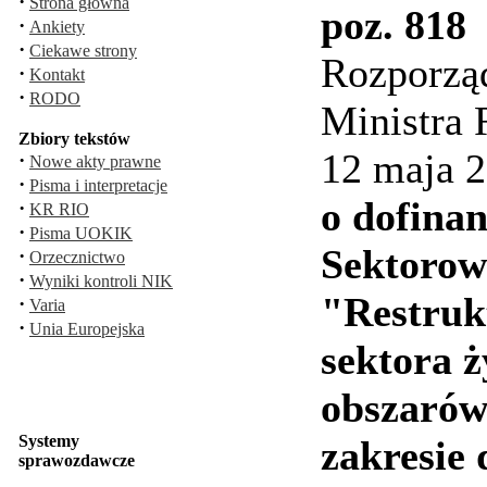
·
Strona główna
poz. 818
·
Ankiety
·
Ciekawe strony
Rozporzą
·
Kontakt
·
RODO
Ministra 
Zbiory tekstów
12 maja 2
·
Nowe akty prawne
·
Pisma i interpretacje
o dofina
·
KR RIO
·
Pisma UOKIK
Sektorow
·
Orzecznictwo
·
Wyniki kontroli NIK
"Restruk
·
Varia
·
Unia Europejska
sektora 
obszarów
Systemy
zakresie 
sprawozdawcze