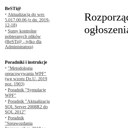
BeSTi@
Rozporząd
·
Aktualizacja do wer.
5.017.00.06 (z dn. 2019-
12-18)
ogłoszeni
·
Sumy kontrolne
pobieranych plików
(BeSTi@ - tylko dla
Administratora)
Poradniki i instrukcje
·
"Metodologia
opracowywania WPF"
(wg wzoru Dz.U. 2019
poz. 1903)
·
Poradnik "Symulacje
WPF"
·
Poradnik "Aktualizacja
SQL Server 2008R2 do
SQL 2012"
·
Poradnik
"Sprawozdania