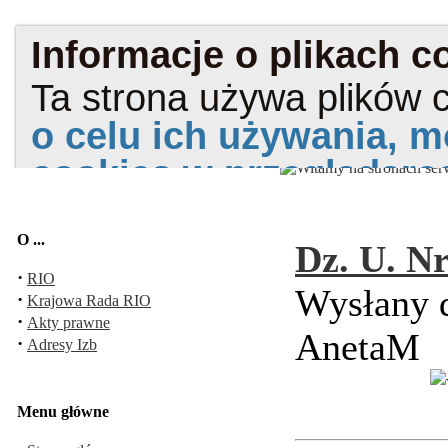
O ...
Dz. U. Nr
·
RIO
Wysłany d
·
Krajowa Rada RIO
·
Akty prawne
AnetaM
·
Adresy Izb
Menu główne