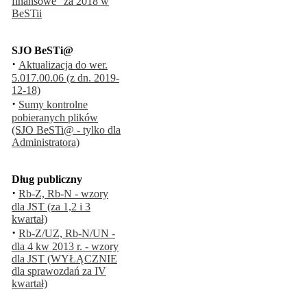
finansowe" za 2018 w
BeSTii
SJO BeSTi@
·
Aktualizacja do wer.
5.017.00.06 (z dn. 2019-
12-18)
·
Sumy kontrolne
pobieranych plików
(SJO BeSTi@ - tylko dla
Administratora)
Dług publiczny
·
Rb-Z, Rb-N - wzory
dla JST (za 1,2 i 3
kwartał)
·
Rb-Z/UZ, Rb-N/UN -
dla 4 kw 2013 r. - wzory
dla JST (WYŁĄCZNIE
dla sprawozdań za IV
kwartał)