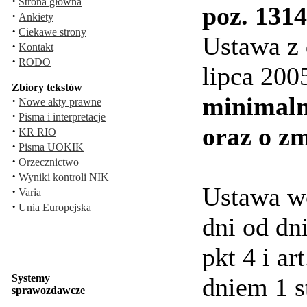
·
Strona główna
poz. 1314
·
Ankiety
·
Ciekawe strony
Ustawa z 
·
Kontakt
·
RODO
lipca 200
Zbiory tekstów
minimaln
·
Nowe akty prawne
·
Pisma i interpretacje
oraz o zm
·
KR RIO
·
Pisma UOKIK
·
Orzecznictwo
·
Wyniki kontroli NIK
Ustawa wc
·
Varia
·
Unia Europejska
dni od dn
pkt 4 i ar
Systemy
dniem 1 s
sprawozdawcze