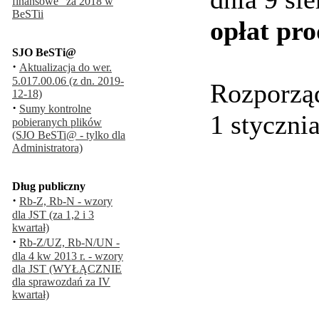
finansowe" za 2018 w
BeSTii
opłat pr
SJO BeSTi@
·
Aktualizacja do wer.
5.017.00.06 (z dn. 2019-
Rozporząd
12-18)
·
Sumy kontrolne
1 stycznia
pobieranych plików
(SJO BeSTi@ - tylko dla
Administratora)
Dług publiczny
·
Rb-Z, Rb-N - wzory
dla JST (za 1,2 i 3
kwartał)
·
Rb-Z/UZ, Rb-N/UN -
dla 4 kw 2013 r. - wzory
dla JST (WYŁĄCZNIE
dla sprawozdań za IV
kwartał)