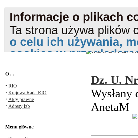
O ...
Dz. U. Nr
·
RIO
Wysłany d
·
Krajowa Rada RIO
·
Akty prawne
AnetaM
·
Adresy Izb
Menu główne