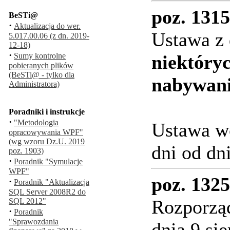
poz. 1315
BeSTi@
·
Aktualizacja do wer.
Ustawa z 
5.017.00.06 (z dn. 2019-
12-18)
·
Sumy kontrolne
niektóry
pobieranych plików
(BeSTi@ - tylko dla
nabywani
Administratora)
Poradniki i instrukcje
·
"Metodologia
Ustawa wc
opracowywania WPF"
(wg wzoru Dz.U. 2019
dni od dn
poz. 1903)
·
Poradnik "Symulacje
WPF"
poz. 1325
·
Poradnik "Aktualizacja
SQL Server 2008R2 do
Rozporząd
SQL 2012"
·
Poradnik
"Sprawozdania
dnia 9 si