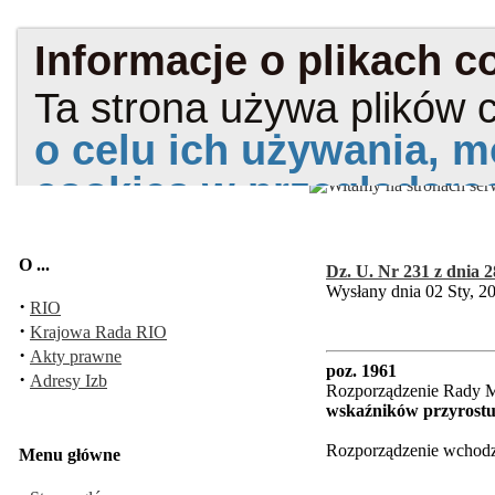
O ...
Dz. U. Nr 231 z dnia 2
Wysłany dnia 02 Sty, 2
·
RIO
·
Krajowa Rada RIO
·
Akty prawne
poz. 1961
·
Adresy Izb
Rozporządzenie Rady Mi
wskaźników przyrostu 
Rozporządzenie wchodzi
Menu główne