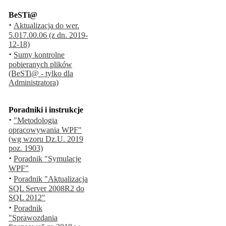
BeSTi@
·
Aktualizacja do wer.
5.017.00.06 (z dn. 2019-
12-18)
·
Sumy kontrolne
pobieranych plików
(BeSTi@ - tylko dla
Administratora)
Poradniki i instrukcje
·
"Metodologia
opracowywania WPF"
(wg wzoru Dz.U. 2019
poz. 1903)
·
Poradnik "Symulacje
WPF"
·
Poradnik "Aktualizacja
SQL Server 2008R2 do
SQL 2012"
·
Poradnik
"Sprawozdania