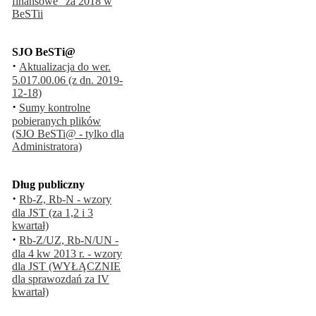
finansowe" za 2018 w
BeSTii
SJO BeSTi@
·
Aktualizacja do wer.
5.017.00.06 (z dn. 2019-
12-18)
·
Sumy kontrolne
pobieranych plików
(SJO BeSTi@ - tylko dla
Administratora)
Dług publiczny
·
Rb-Z, Rb-N - wzory
dla JST (za 1,2 i 3
kwartał)
·
Rb-Z/UZ, Rb-N/UN -
dla 4 kw 2013 r. - wzory
dla JST (WYŁĄCZNIE
dla sprawozdań za IV
kwartał)