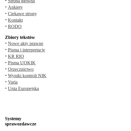
·
Strona główna
·
Ankiety
·
Ciekawe strony
·
Kontakt
·
RODO
Zbiory tekstów
·
Nowe akty prawne
·
Pisma i interpretacje
·
KR RIO
·
Pisma UOKIK
·
Orzecznictwo
·
Wyniki kontroli NIK
·
Varia
·
Unia Europejska
Systemy
sprawozdawcze