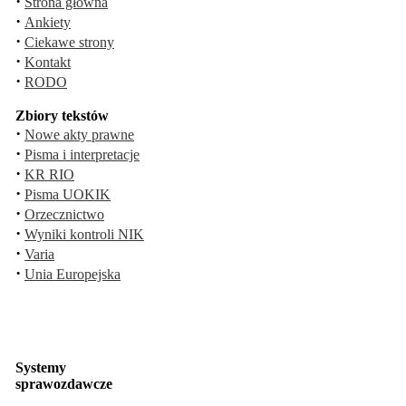
·
Strona główna
·
Ankiety
·
Ciekawe strony
·
Kontakt
·
RODO
Zbiory tekstów
·
Nowe akty prawne
·
Pisma i interpretacje
·
KR RIO
·
Pisma UOKIK
·
Orzecznictwo
·
Wyniki kontroli NIK
·
Varia
·
Unia Europejska
Systemy
sprawozdawcze