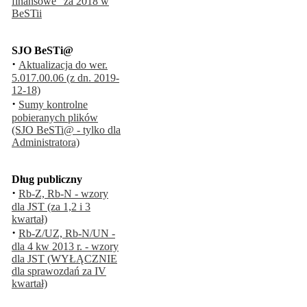
finansowe" za 2018 w
BeSTii
SJO BeSTi@
·
Aktualizacja do wer.
5.017.00.06 (z dn. 2019-
12-18)
·
Sumy kontrolne
pobieranych plików
(SJO BeSTi@ - tylko dla
Administratora)
Dług publiczny
·
Rb-Z, Rb-N - wzory
dla JST (za 1,2 i 3
kwartał)
·
Rb-Z/UZ, Rb-N/UN -
dla 4 kw 2013 r. - wzory
dla JST (WYŁĄCZNIE
dla sprawozdań za IV
kwartał)