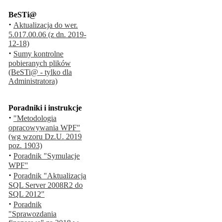
BeSTi@
·
Aktualizacja do wer.
5.017.00.06 (z dn. 2019-
12-18)
·
Sumy kontrolne
pobieranych plików
(BeSTi@ - tylko dla
Administratora)
Poradniki i instrukcje
·
"Metodologia
opracowywania WPF"
(wg wzoru Dz.U. 2019
poz. 1903)
·
Poradnik "Symulacje
WPF"
·
Poradnik "Aktualizacja
SQL Server 2008R2 do
SQL 2012"
·
Poradnik
"Sprawozdania