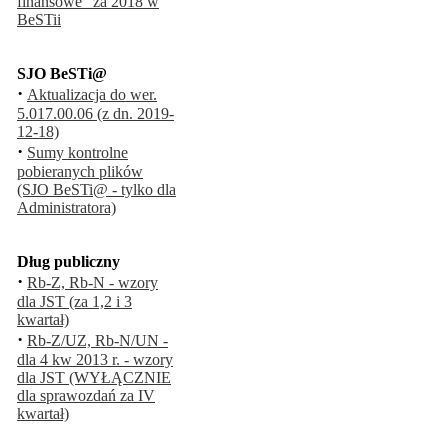
finansowe" za 2018 w
BeSTii
SJO BeSTi@
·
Aktualizacja do wer.
5.017.00.06 (z dn. 2019-
12-18)
·
Sumy kontrolne
pobieranych plików
(SJO BeSTi@ - tylko dla
Administratora)
Dług publiczny
·
Rb-Z, Rb-N - wzory
dla JST (za 1,2 i 3
kwartał)
·
Rb-Z/UZ, Rb-N/UN -
dla 4 kw 2013 r. - wzory
dla JST (WYŁĄCZNIE
dla sprawozdań za IV
kwartał)