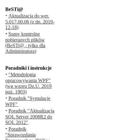
BeSTi@
·
Aktualizacja do wer.
5.017.00.06 (z dn. 2019-
12-18)
·
Sumy kontrolne
pobieranych plików
(BeSTi@ - tylko dla
Administratora)
Poradniki i instrukcje
·
"Metodologia
opracowywania WPF"
(wg wzoru Dz.U. 2019
poz. 1903)
·
Poradnik "Symulacje
WPF"
·
Poradnik "Aktualizacja
SQL Server 2008R2 do
SQL 2012"
·
Poradnik
"Sprawozdania