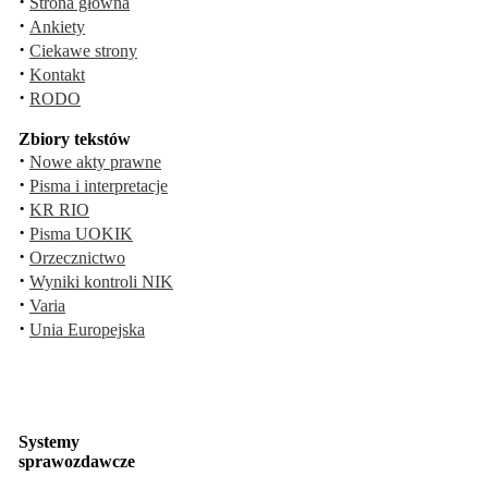
·
Strona główna
·
Ankiety
·
Ciekawe strony
·
Kontakt
·
RODO
Zbiory tekstów
·
Nowe akty prawne
·
Pisma i interpretacje
·
KR RIO
·
Pisma UOKIK
·
Orzecznictwo
·
Wyniki kontroli NIK
·
Varia
·
Unia Europejska
Systemy
sprawozdawcze