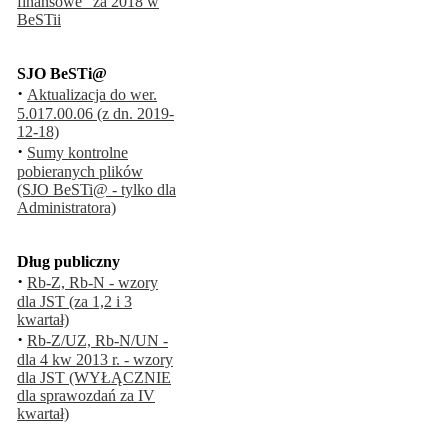
finansowe" za 2018 w
BeSTii
SJO BeSTi@
·
Aktualizacja do wer.
5.017.00.06 (z dn. 2019-
12-18)
·
Sumy kontrolne
pobieranych plików
(SJO BeSTi@ - tylko dla
Administratora)
Dług publiczny
·
Rb-Z, Rb-N - wzory
dla JST (za 1,2 i 3
kwartał)
·
Rb-Z/UZ, Rb-N/UN -
dla 4 kw 2013 r. - wzory
dla JST (WYŁĄCZNIE
dla sprawozdań za IV
kwartał)