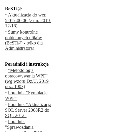
BeSTi@
·
Aktualizacja do wer.
5.017.00.06 (z dn. 2019-
12-18)
·
Sumy kontrolne
pobieranych plików
(BeSTi@ - tylko dla
Administratora)
Poradniki i instrukcje
·
"Metodologia
opracowywania WPF"
(wg wzoru Dz.U. 2019
poz. 1903)
·
Poradnik "Symulacje
WPF"
·
Poradnik "Aktualizacja
SQL Server 2008R2 do
SQL 2012"
·
Poradnik
"Sprawozdania