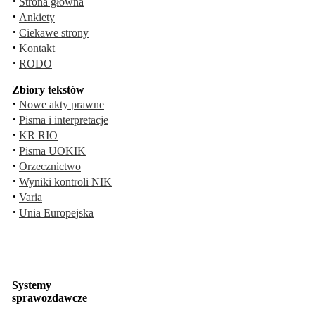
·
Strona główna
·
Ankiety
·
Ciekawe strony
·
Kontakt
·
RODO
Zbiory tekstów
·
Nowe akty prawne
·
Pisma i interpretacje
·
KR RIO
·
Pisma UOKIK
·
Orzecznictwo
·
Wyniki kontroli NIK
·
Varia
·
Unia Europejska
Systemy
sprawozdawcze