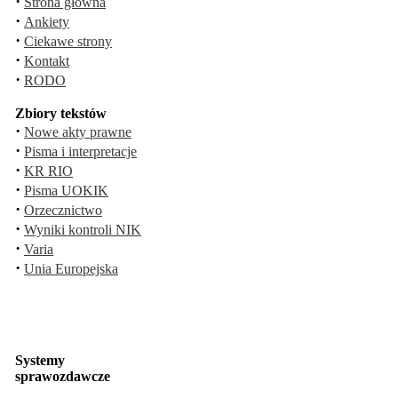
·
Strona główna
·
Ankiety
·
Ciekawe strony
·
Kontakt
·
RODO
Zbiory tekstów
·
Nowe akty prawne
·
Pisma i interpretacje
·
KR RIO
·
Pisma UOKIK
·
Orzecznictwo
·
Wyniki kontroli NIK
·
Varia
·
Unia Europejska
Systemy
sprawozdawcze