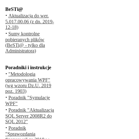
BeSTi@
·
Aktualizacja do wer.
5.017.00.06 (z dn. 2019-
12-18)
·
Sumy kontrolne
pobieranych plików
(BeSTi@ - tylko dla
Administratora)
Poradniki i instrukcje
·
"Metodologia
opracowywania WPF"
(wg wzoru Dz.U. 2019
poz. 1903)
·
Poradnik "Symulacje
WPF"
·
Poradnik "Aktualizacja
SQL Server 2008R2 do
SQL 2012"
·
Poradnik
"Sprawozdania