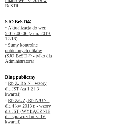
finansowe" za 2018 w
BeSTii
SJO BeSTi@
·
Aktualizacja do wer.
5.017.00.06 (z dn. 2019-
12-18)
·
Sumy kontrolne
pobieranych plików
(SJO BeSTi@ - tylko dla
Administratora)
Dług publiczny
·
Rb-Z, Rb-N - wzory
dla JST (za 1,2 i 3
kwartał)
·
Rb-Z/UZ, Rb-N/UN -
dla 4 kw 2013 r. - wzory
dla JST (WYŁĄCZNIE
dla sprawozdań za IV
kwartał)