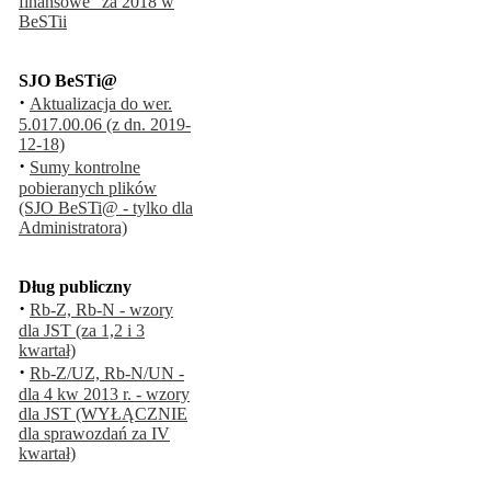
finansowe" za 2018 w
BeSTii
SJO BeSTi@
·
Aktualizacja do wer.
5.017.00.06 (z dn. 2019-
12-18)
·
Sumy kontrolne
pobieranych plików
(SJO BeSTi@ - tylko dla
Administratora)
Dług publiczny
·
Rb-Z, Rb-N - wzory
dla JST (za 1,2 i 3
kwartał)
·
Rb-Z/UZ, Rb-N/UN -
dla 4 kw 2013 r. - wzory
dla JST (WYŁĄCZNIE
dla sprawozdań za IV
kwartał)