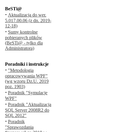
BeSTi@
·
Aktualizacja do wer.
5.017.00.06 (z dn. 2019-
12-18)
·
Sumy kontrolne
pobieranych plików
(BeSTi@ - tylko dla
Administratora)
Poradniki i instrukcje
·
"Metodologia
opracowywania WPF"
(wg wzoru Dz.U. 2019
poz. 1903)
·
Poradnik "Symulacje
WPF"
·
Poradnik "Aktualizacja
SQL Server 2008R2 do
SQL 2012"
·
Poradnik
"Sprawozdania