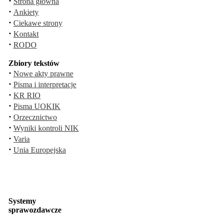
·
Strona główna
·
Ankiety
·
Ciekawe strony
·
Kontakt
·
RODO
Zbiory tekstów
·
Nowe akty prawne
·
Pisma i interpretacje
·
KR RIO
·
Pisma UOKIK
·
Orzecznictwo
·
Wyniki kontroli NIK
·
Varia
·
Unia Europejska
Systemy
sprawozdawcze