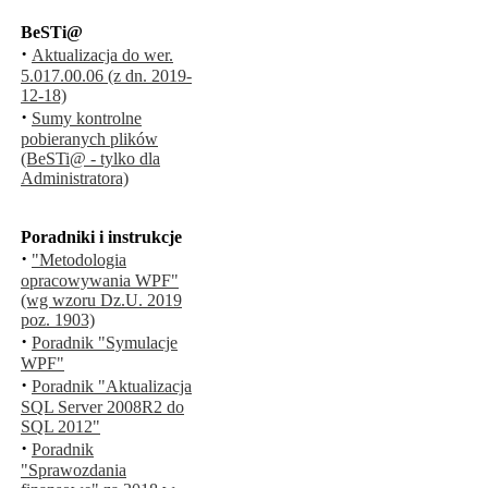
BeSTi@
·
Aktualizacja do wer.
5.017.00.06 (z dn. 2019-
12-18)
·
Sumy kontrolne
pobieranych plików
(BeSTi@ - tylko dla
Administratora)
Poradniki i instrukcje
·
"Metodologia
opracowywania WPF"
(wg wzoru Dz.U. 2019
poz. 1903)
·
Poradnik "Symulacje
WPF"
·
Poradnik "Aktualizacja
SQL Server 2008R2 do
SQL 2012"
·
Poradnik
"Sprawozdania