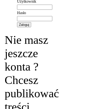
Użytkownik
Hasło
Nie masz
jeszcze
konta ?
Chcesz
publikować
treści