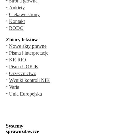
·
Strona główna
·
Ankiety
·
Ciekawe strony
·
Kontakt
·
RODO
Zbiory tekstów
·
Nowe akty prawne
·
Pisma i interpretacje
·
KR RIO
·
Pisma UOKIK
·
Orzecznictwo
·
Wyniki kontroli NIK
·
Varia
·
Unia Europejska
Systemy
sprawozdawcze