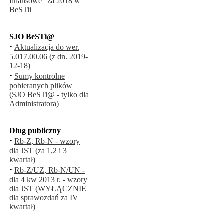
finansowe" za 2018 w
BeSTii
SJO BeSTi@
·
Aktualizacja do wer.
5.017.00.06 (z dn. 2019-
12-18)
·
Sumy kontrolne
pobieranych plików
(SJO BeSTi@ - tylko dla
Administratora)
Dług publiczny
·
Rb-Z, Rb-N - wzory
dla JST (za 1,2 i 3
kwartał)
·
Rb-Z/UZ, Rb-N/UN -
dla 4 kw 2013 r. - wzory
dla JST (WYŁĄCZNIE
dla sprawozdań za IV
kwartał)