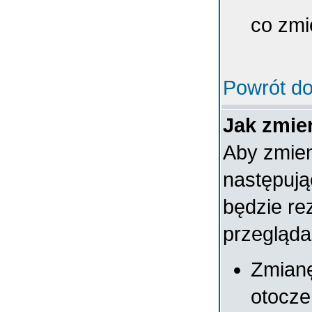
co zmi
Powrót do
Jak zmien
Aby zmien
następują
będzie re
przegląda
Zmianę
otocze