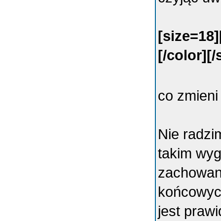
[size=18]
[/color][/
co zmieni
Nie radzi
takim wyg
zachowani
końcowych
jest praw