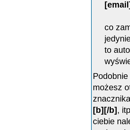
[email
co zam
jedyni
to aut
wyświe
Podobnie 
możesz ot
znacznika
[b][/b]
, i
ciebie na