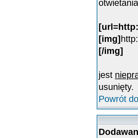
otwietani
[url=htt
[img]
http
[/img]
jest
niepr
usunięty.
Powrót do
Dodawani