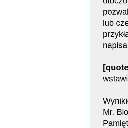
otoczo
pozwal
lub cz
przykł
napisa
[quote
wstawi
Wyniki
Mr. Bl
Pamięt