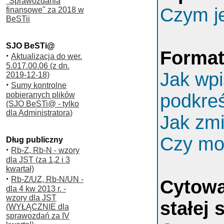
"Sprawozdania
Czym j
finansowe" za 2018 w
BeSTii
SJO BeSTi@
Format
·
Aktualizacja do wer.
5.017.00.06 (z dn.
Jak wpi
2019-12-18)
·
Sumy kontrolne
pobieranych plików
podkreś
(SJO BeSTi@ - tylko
dla Administratora)
Jak zmi
Czy mog
Dług publiczny
·
Rb-Z, Rb-N - wzory
dla JST (za 1,2 i 3
kwartał)
·
Rb-Z/UZ, Rb-N/UN -
Cytowa
dla 4 kw 2013 r. -
wzory dla JST
stałej 
(WYŁĄCZNIE dla
sprawozdań za IV