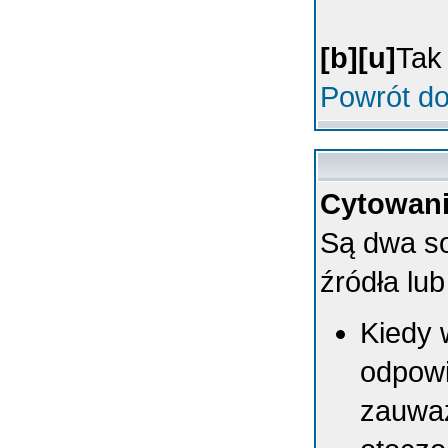
[b][u]
Tak 
Powrót do
Cytowani
Są dwa so
źródła lub
Kiedy 
odpowi
zauważ