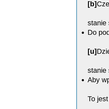
[b]
Cze
stanie
Do pod
[u]
Dzi
stanie
Aby wp
To jes