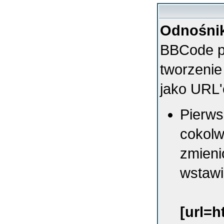
Odnośnik
BBCode p
tworzenie
jako URL'
Pierws
cokolw
zmieni
wstawi
[url=