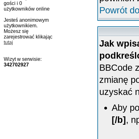
gości i 0
Powrót do
użytkowników online
Jesteś anonimowym
użytkownikiem.
Możesz się
zarejestrować klikając
Jak wpis
tutaj
podkreśl
Wizyt w serwisie:
342702927
BBCode za
zmianę p
uzyskać n
Aby po
[/b]
, n