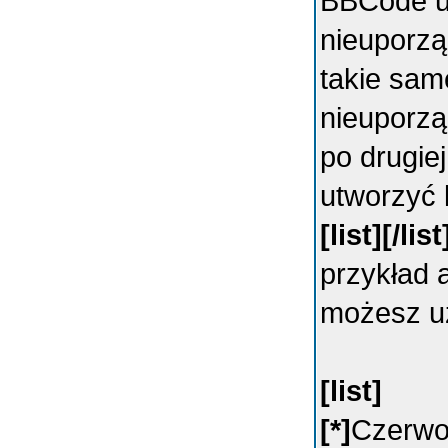
BBCode um
nieuporz
takie sam
nieuporzą
po drugie
utworzyć 
[list][/list
przykład 
możesz u
[list]
[*]
Czerw