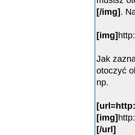
musisz ot
[/img]
. N
[img]
http
Jak zazn
otoczyć 
np.
[url=htt
[img]
http
[/url]