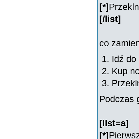
[*]
Przekln
[/list]
co zamien
Idź do
Kup n
Przekl
Podczas gd
[list=a]
[*]
Pierws