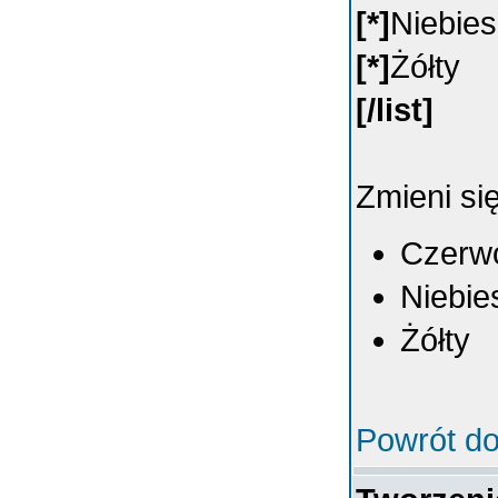
[*]
Niebies
[*]
Żółty
[/list]
Zmieni się
Czerw
Niebie
Żółty
Powrót do