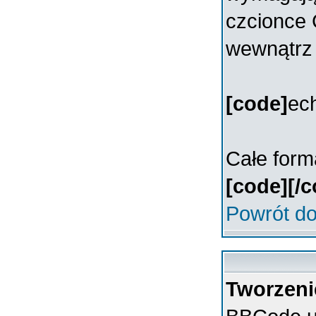
czcionce 
wewnątrz
[code]
ec
Całe form
[code][/c
Powrót do
Tworzeni