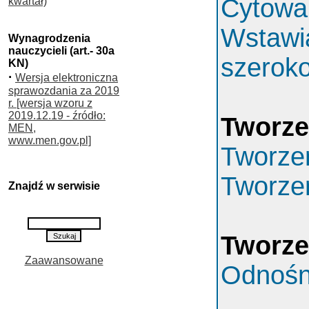
Cytowa
kwartał)
Wstawia
Wynagrodzenia
nauczycieli (art.- 30a
szeroko
KN)
·
Wersja elektroniczna
sprawozdania za 2019
r. [wersja wzoru z
2019.12.19 - źródło:
Tworzen
MEN,
www.men.gov.pl]
Tworzen
Tworzen
Znajdź w serwisie
Tworze
Zaawansowane
Odnośni