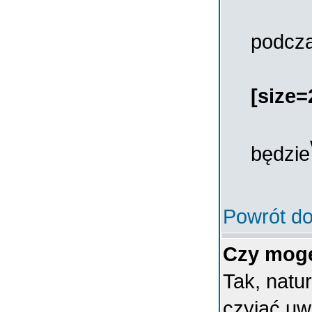
podcza
[size=
będzie
Powrót do
Czy mogę
Tak, natu
czyjąć u