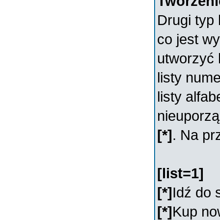
Tworzeni
Drugi typ
co jest w
utworzyć 
listy num
listy alfa
nieuporz
[*]
. Na pr
[list=1]
[*]
Idź do 
[*]
Kup no