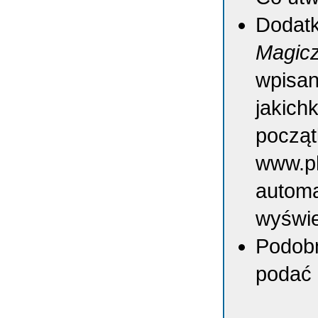
Dodatk
Magic
wpisan
jakich
począt
www.ph
autom
wyświe
Podobn
podać 