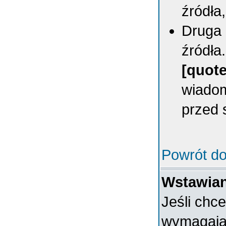
źródła,
Druga 
źródła
[quote
wiadom
przed 
Powrót do
Wstawian
Jeśli chc
wymagając