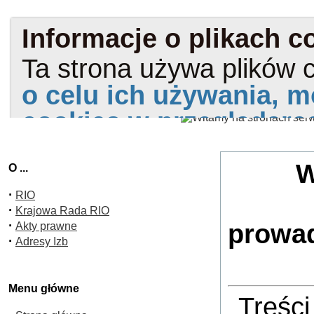
W
O ...
·
RIO
·
Krajowa Rada RIO
·
prowad
Akty prawne
·
Adresy Izb
Menu główne
Treści