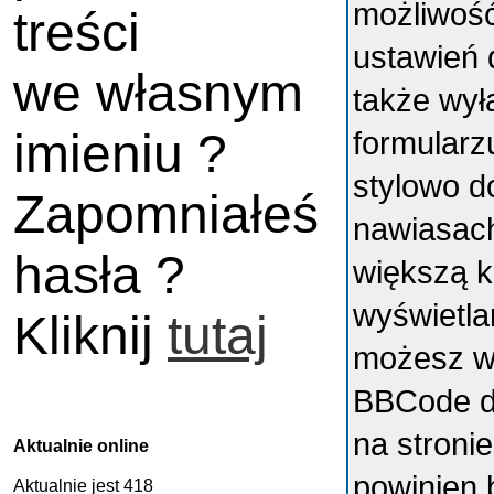
możliwość
treści
ustawień 
we własnym
także wył
imieniu ?
formularz
stylowo d
Zapomniałeś
nawiasach 
hasła ?
większą k
wyświetla
Kliknij
tutaj
możesz w
BBCode do
na stroni
Aktualnie online
powinien 
Aktualnie jest 418