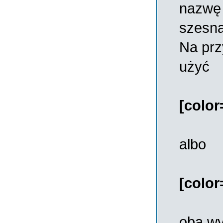
nazwę k
szesna
Na prz
użyć
[color
albo
[colo
oba wy