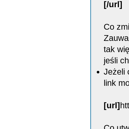
[/url]
Co zmi
Zauważ
tak wi
jeśli c
Jeżeli
link m
[url]
ht
Co utw