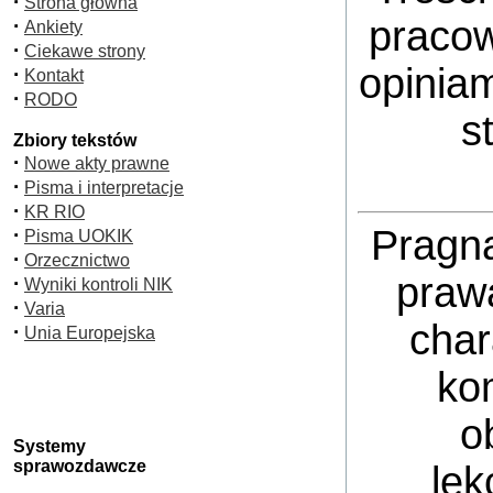
·
Strona główna
pracow
·
Ankiety
·
Ciekawe strony
opiniam
·
Kontakt
·
RODO
s
Zbiory tekstów
·
Nowe akty prawne
·
Pisma i interpretacje
·
KR RIO
Pragn
·
Pisma UOKIK
·
Orzecznictwo
praw
·
Wyniki kontroli NIK
·
Varia
char
·
Unia Europejska
ko
o
Systemy
sprawozdawcze
lek