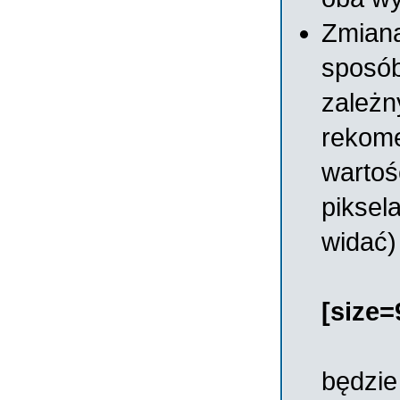
Zmiana
sposó
zależn
rekom
wartoś
piksel
widać)
[size=
będzie