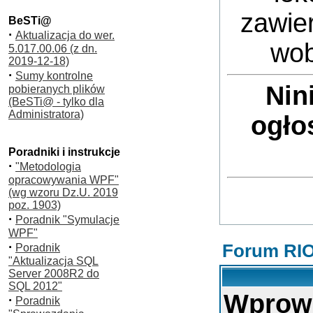
zawie
BeSTi@
·
Aktualizacja do wer.
wob
5.017.00.06 (z dn.
2019-12-18)
·
Sumy kontrolne
Nin
pobieranych plików
(BeSTi@ - tylko dla
Administratora)
ogło
Poradniki i instrukcje
·
"Metodologia
opracowywania WPF"
(wg wzoru Dz.U. 2019
poz. 1903)
·
Poradnik "Symulacje
WPF"
·
Forum RIO
Poradnik
"Aktualizacja SQL
Server 2008R2 do
SQL 2012"
Wprow
·
Poradnik