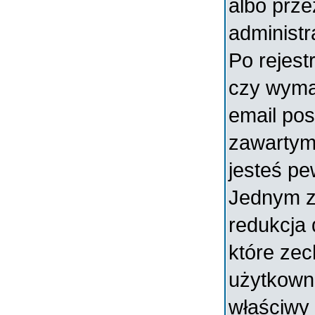
albo prz
administr
Po rejest
czy wymag
email pos
zawartymi
jesteś pe
Jednym z
redukcja
które ze
użytkowni
właściwy 