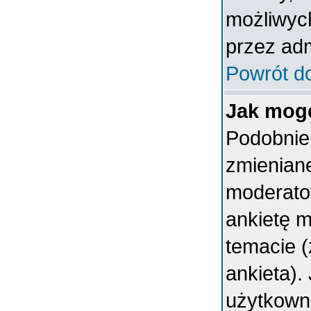
możliwych
przez adm
Powrót d
Jak mogę
Podobnie 
zmieniane
moderator
ankietę 
temacie (
ankieta).
użytkown