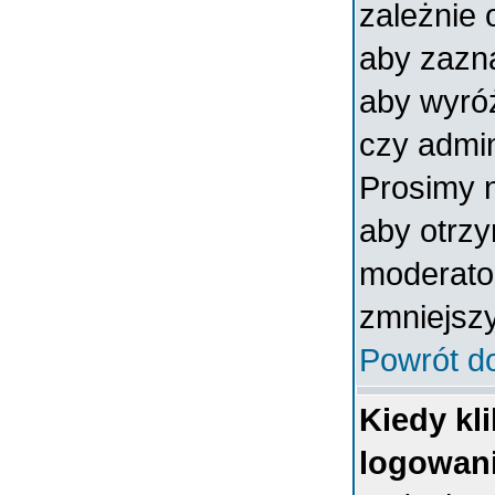
zależnie 
aby zazna
aby wyróż
czy admin
Prosimy n
aby otrz
moderator
zmniejszy
Powrót d
Kiedy kl
logowan