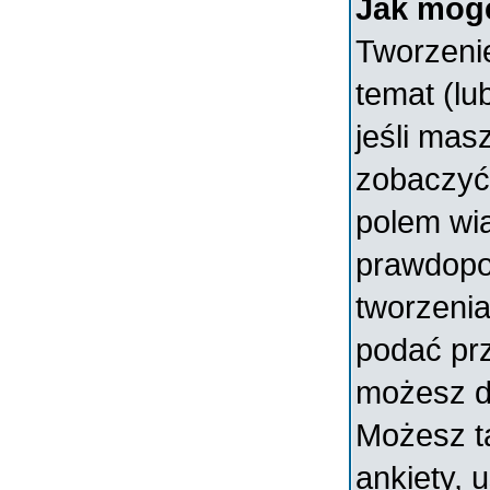
Jak mogę
Tworzenie
temat (lu
jeśli mas
zobaczyć
polem wia
prawdopo
tworzenia
podać prz
możesz d
Możesz t
ankiety, 