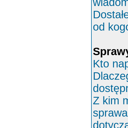
wiadom
Dostał
od kog
Spraw
Kto nap
Dlaczeg
dostęp
Z kim 
sprawa
dotycz