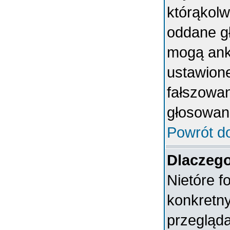
którąkolwi
oddane gł
mogą anki
ustawion
fałszowan
głosowan
Powrót d
Dlaczeg
Nietóre 
konkretn
przegląda