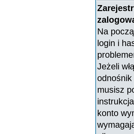
Zarejest
zalogow
Na począ
login i ha
probleme
Jeżeli wł
odnośni
musisz p
instrukcja
konto wym
wymagają