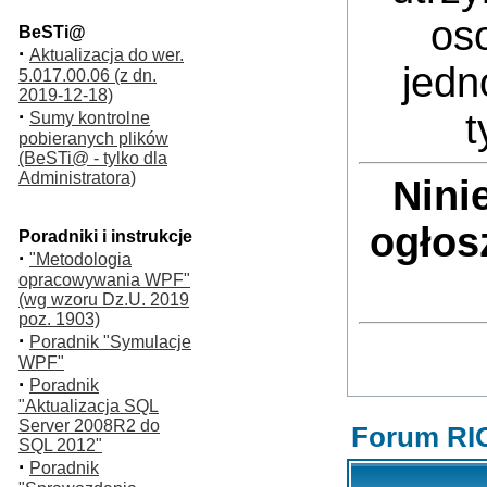
oso
BeSTi@
·
Aktualizacja do wer.
jedn
5.017.00.06 (z dn.
2019-12-18)
·
t
Sumy kontrolne
pobieranych plików
(BeSTi@ - tylko dla
Administratora)
Nini
ogłos
Poradniki i instrukcje
·
"Metodologia
opracowywania WPF"
(wg wzoru Dz.U. 2019
poz. 1903)
·
Poradnik "Symulacje
WPF"
·
Poradnik
"Aktualizacja SQL
Server 2008R2 do
Forum RI
SQL 2012"
·
Poradnik