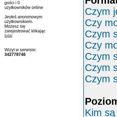
Format
gości i 0
użytkowników online
Czym j
Jesteś anonimowym
Czy m
użytkownikiem.
Możesz się
Czym s
zarejestrować klikając
tutaj
Czy mo
Wizyt w serwisie:
Czym s
342778746
Czym s
Czym s
Poziom
Kim są