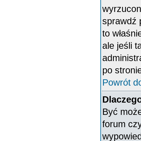
wyrzucony
sprawdź p
to właśni
ale jeśli 
administ
po stronie
Powrót d
Dlaczego
Być może 
forum czy
wypowiedz