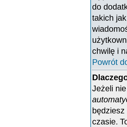
do dodatk
takich ja
wiadomośc
użytkowni
chwilę i 
Powrót d
Dlaczeg
Jeżeli ni
automaty
będziesz
czasie. T