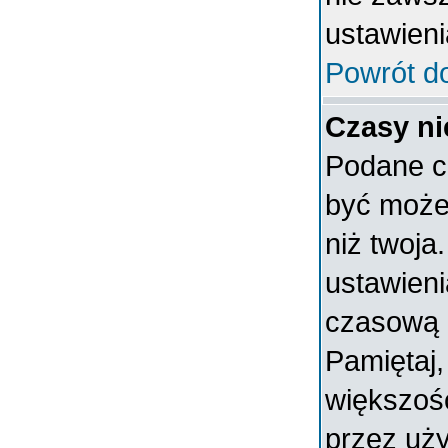
ustawieni
Powrót d
Czasy ni
Podane c
być może 
niż twoja.
ustawieni
czasową 
Pamiętaj,
większoś
przez uży