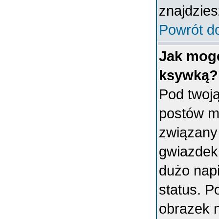
znajdzies
Powrót d
Jak mogę
ksywką?
Pod twoj
postów m
związany
gwiazdek
dużo napi
status. 
obrazek 