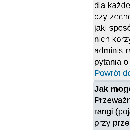
dla każde
czy zech
jaki spos
nich korz
administr
pytania o
Powrót d
Jak mogę
Przeważn
rangi (po
przy prze