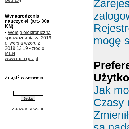
Zarejes
kwartał)
zalogo
Wynagrodzenia
nauczycieli (art.- 30a
Rejestr
KN)
·
Wersja elektroniczna
mogę s
sprawozdania za 2019
r. [wersja wzoru z
2019.12.19 - źródło:
MEN,
www.men.gov.pl]
Prefer
Użytk
Znajdź w serwisie
Jak mo
Czasy 
Zaawansowane
Zmieni
są nada