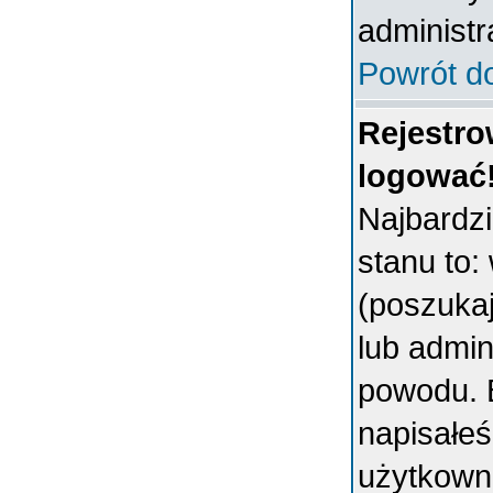
administr
Powrót d
Rejestro
logować
Najbardz
stanu to:
(poszukaj 
lub admin
powodu. B
napisałeś
użytkowni