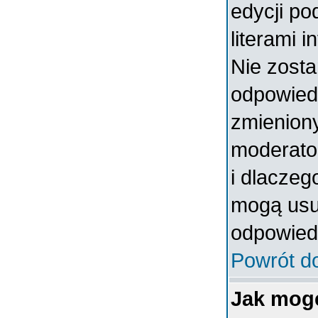
edycji po
literami 
Nie zosta
odpowiedzi
zmieniony
moderator
i dlaczeg
mogą usun
odpowiedz
Powrót d
Jak mog