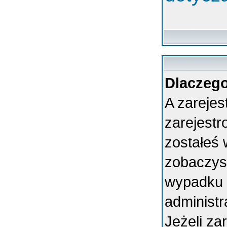
Dlaczego
A zarejes
zarejest
zostałeś 
zobaczys
wypadku 
administ
Jeżeli za