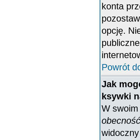
konta prz
pozostaw
opcję. Ni
publiczne
interneto
Powrót d
Jak mogę
ksywki n
W swoim p
obecność
widoczny 