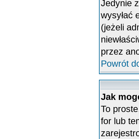
Jedynie 
wysyłać 
(jeżeli a
niewłaśc
przez an
Powrót d
Jak mogę
To proste
for lub t
zarejestr