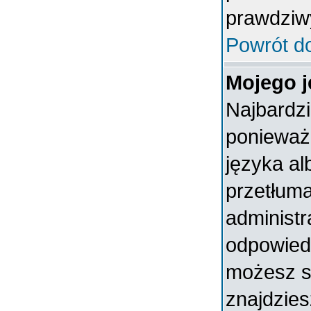
prawdziw
Powrót d
Mojego j
Najbardz
ponieważ 
języka al
przetłuma
administr
odpowiedni
możesz sa
znajdzies