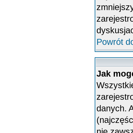
zmniejsz
zarejestr
dyskusja
Powrót d
Jak mogę
Wszystkie
zarejest
danych. A
(najczęśc
nie zawsz