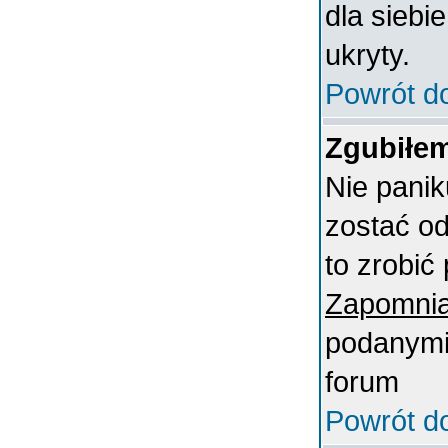
dla siebi
ukryty.
Powrót d
Zgubiłem
Nie panik
zostać o
to zrobić 
Zapomnia
podanymi 
forum
Powrót d