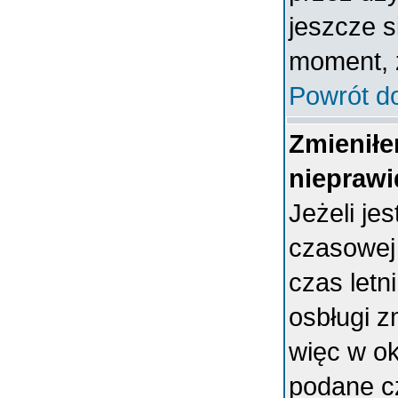
jeszcze s
moment, ż
Powrót d
Zmieniłe
nieprawi
Jeżeli je
czasowej
czas letn
osbługi 
więc w ok
podane c