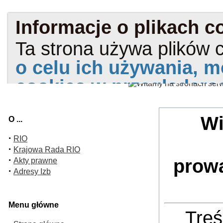
Wi
O ...
·
RIO
·
Krajowa Rada RIO
·
prow
Akty prawne
·
Adresy Izb
Menu główne
Treś