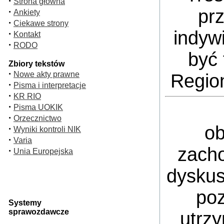
·
Strona główna
pr
·
Ankiety
·
Ciekawe strony
indyw
·
Kontakt
·
RODO
być 
Zbiory tekstów
·
Nowe akty prawne
Regio
·
Pisma i interpretacje
·
KR RIO
·
Pisma UOKIK
·
Orzecznictwo
ob
·
Wyniki kontroli NIK
·
Varia
zacho
·
Unia Europejska
dyskus
poz
Systemy
sprawozdawcze
utrz