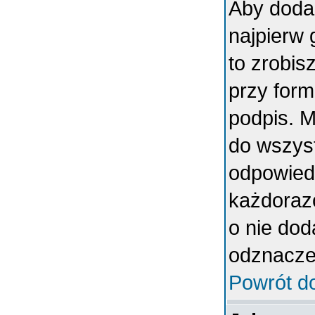
Aby doda
najpierw 
to zrobi
przy form
podpis. 
do wszys
odpowiedn
każdoraz
o nie dod
odznaczen
Powrót d