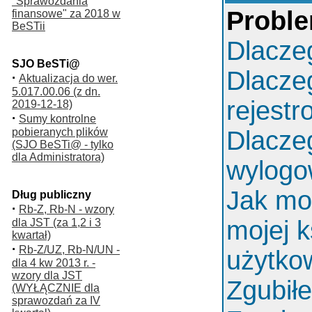
"Sprawozdania
Proble
finansowe" za 2018 w
BeSTii
Dlacze
SJO BeSTi@
Dlacze
·
Aktualizacja do wer.
5.017.00.06 (z dn.
rejest
2019-12-18)
·
Sumy kontrolne
pobieranych plików
Dlacze
(SJO BeSTi@ - tylko
dla Administratora)
wylog
Jak mo
Dług publiczny
·
Rb-Z, Rb-N - wzory
mojej k
dla JST (za 1,2 i 3
kwartał)
·
Rb-Z/UZ, Rb-N/UN -
użytko
dla 4 kw 2013 r. -
wzory dla JST
Zgubił
(WYŁĄCZNIE dla
sprawozdań za IV