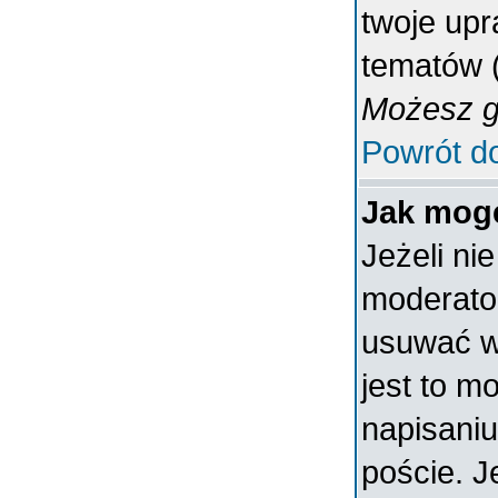
twoje upr
tematów (
Możesz gł
Powrót d
Jak mogę
Jeżeli ni
moderato
usuwać w
jest to m
napisaniu
poście. J