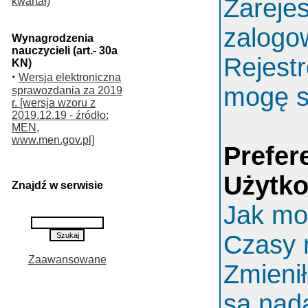
Zarejes
kwartał)
zalogo
Wynagrodzenia
nauczycieli (art.- 30a
Rejestr
KN)
·
Wersja elektroniczna
mogę s
sprawozdania za 2019
r. [wersja wzoru z
2019.12.19 - źródło:
MEN,
www.men.gov.pl]
Prefer
Użytk
Znajdź w serwisie
Jak mo
Czasy 
Zaawansowane
Zmieni
są nada