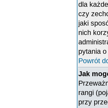
dla każde
czy zech
jaki spos
nich korz
administr
pytania o
Powrót d
Jak mogę
Przeważn
rangi (po
przy prze