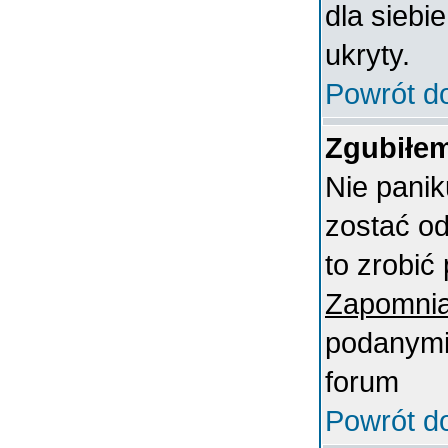
dla siebi
ukryty.
Powrót d
Zgubiłem
Nie panik
zostać o
to zrobić 
Zapomnia
podanymi 
forum
Powrót d