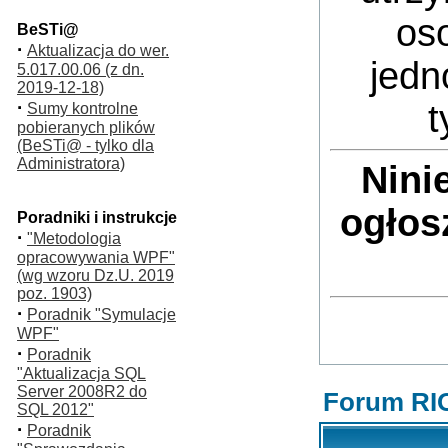
oso
BeSTi@
·
Aktualizacja do wer.
jedn
5.017.00.06 (z dn.
2019-12-18)
·
t
Sumy kontrolne
pobieranych plików
(BeSTi@ - tylko dla
Administratora)
Nini
ogłos
Poradniki i instrukcje
·
"Metodologia
opracowywania WPF"
(wg wzoru Dz.U. 2019
poz. 1903)
·
Poradnik "Symulacje
WPF"
·
Poradnik
"Aktualizacja SQL
Server 2008R2 do
Forum RI
SQL 2012"
·
Poradnik