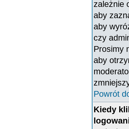
zależnie 
aby zazna
aby wyróż
czy admin
Prosimy n
aby otrz
moderator
zmniejszy
Powrót d
Kiedy kl
logowan