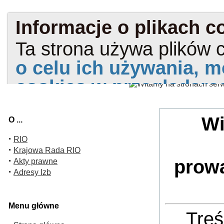
Wi
O ...
·
RIO
·
Krajowa Rada RIO
·
prow
Akty prawne
·
Adresy Izb
Menu główne
Treś