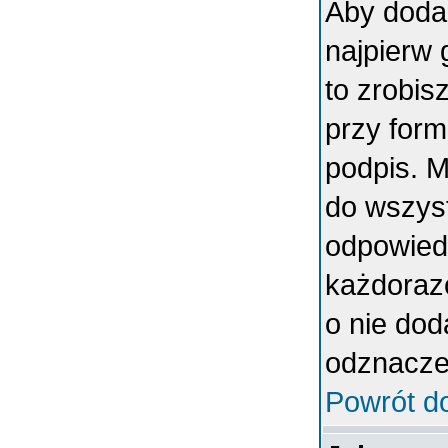
Aby doda
najpierw 
to zrobi
przy form
podpis. 
do wszys
odpowiedn
każdoraz
o nie dod
odznaczen
Powrót d