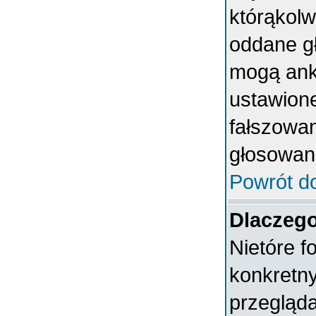
którąkolwi
oddane gł
mogą anki
ustawion
fałszowan
głosowan
Powrót d
Dlaczeg
Nietóre 
konkretn
przegląda