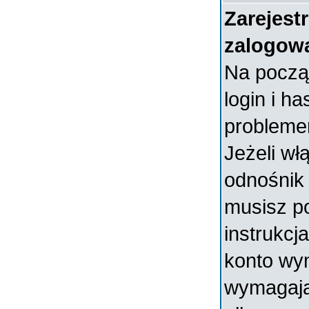
Zarejest
zalogow
Na począ
login i ha
probleme
Jeżeli wł
odnośni
musisz p
instrukcja
konto wym
wymagają