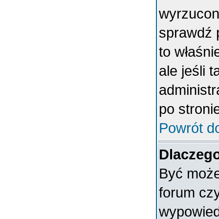
wyrzucony
sprawdź p
to właśni
ale jeśli 
administ
po stronie
Powrót d
Dlaczego
Być może 
forum czy
wypowiedz