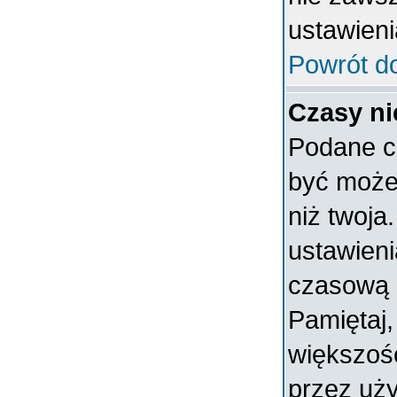
ustawieni
Powrót d
Czasy ni
Podane c
być może 
niż twoja.
ustawieni
czasową 
Pamiętaj,
większoś
przez uży