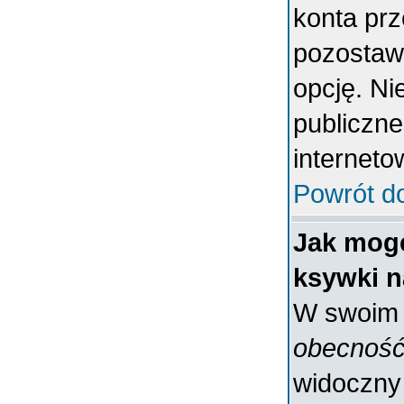
konta prz
pozostaw
opcję. Ni
publiczne
interneto
Powrót d
Jak mogę
ksywki n
W swoim p
obecność
widoczny 