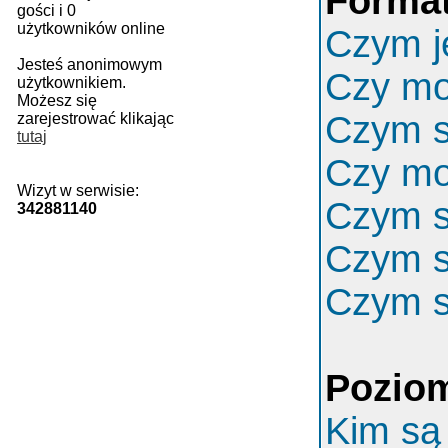
Format
gości i 0
użytkowników online
Czym j
Jesteś anonimowym
Czy m
użytkownikiem.
Możesz się
Czym s
zarejestrować klikając
tutaj
Czy mo
Wizyt w serwisie:
Czym s
342881140
Czym s
Czym s
Poziom
Kim są