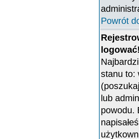
administr
Powrót d
Rejestro
logować
Najbardz
stanu to:
(poszukaj 
lub admin
powodu. B
napisałeś
użytkowni