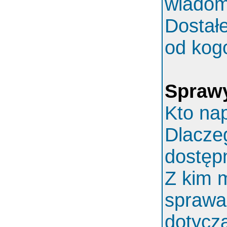
wiadom
Dostał
od kog
Spraw
Kto nap
Dlaczeg
dostęp
Z kim 
sprawa
dotycz