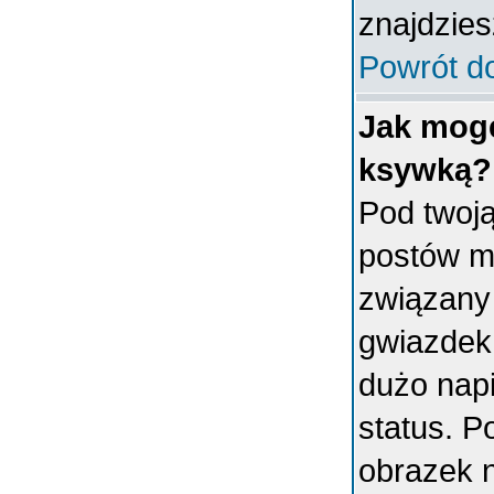
znajdzies
Powrót d
Jak mogę
ksywką?
Pod twoj
postów m
związany
gwiazdek
dużo napi
status. 
obrazek 