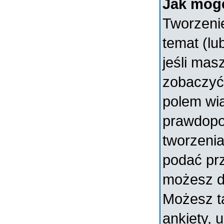
Jak mogę
Tworzenie
temat (lu
jeśli mas
zobaczyć
polem wia
prawdopo
tworzenia
podać prz
możesz d
Możesz t
ankiety, 