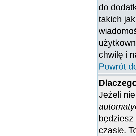
do dodatk
takich ja
wiadomośc
użytkowni
chwilę i 
Powrót d
Dlaczeg
Jeżeli ni
automaty
będziesz
czasie. T