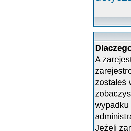
Dlaczego
A zarejes
zarejest
zostałeś 
zobaczys
wypadku 
administ
Jeżeli za