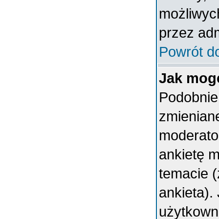
możliwych
przez adm
Powrót d
Jak mogę
Podobnie 
zmieniane
moderator
ankietę 
temacie (
ankieta).
użytkown