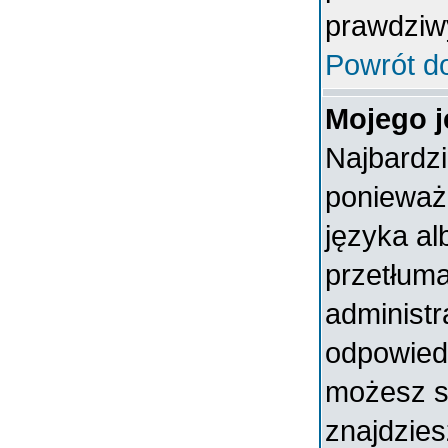
prawdziw
Powrót d
Mojego j
Najbardz
ponieważ 
języka al
przetłuma
administr
odpowiedni
możesz sa
znajdzies