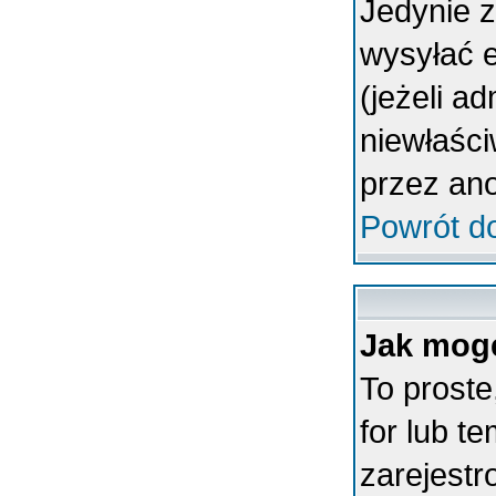
Jedynie 
wysyłać 
(jeżeli a
niewłaśc
przez an
Powrót d
Jak mogę
To proste
for lub t
zarejestr