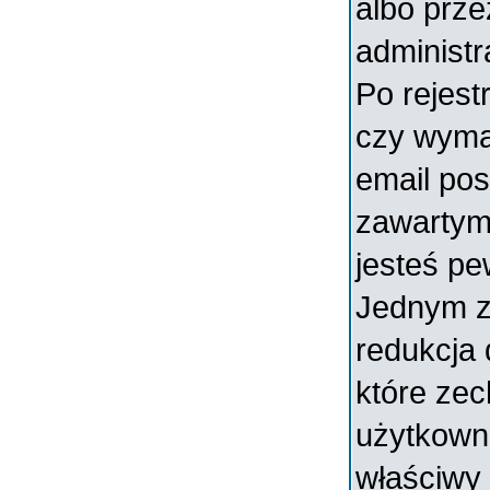
albo prz
administr
Po rejest
czy wymag
email pos
zawartymi
jesteś pe
Jednym z
redukcja
które ze
użytkowni
właściwy 