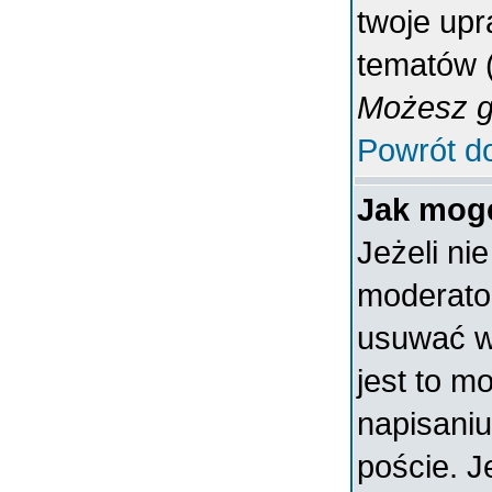
twoje upr
tematów (
Możesz gł
Powrót d
Jak mogę
Jeżeli ni
moderato
usuwać w
jest to m
napisaniu
poście. J