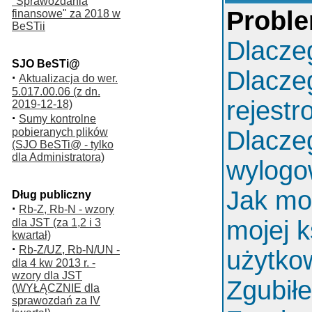
"Sprawozdania
Proble
finansowe" za 2018 w
BeSTii
Dlacze
SJO BeSTi@
Dlacze
·
Aktualizacja do wer.
5.017.00.06 (z dn.
rejest
2019-12-18)
·
Sumy kontrolne
pobieranych plików
Dlacze
(SJO BeSTi@ - tylko
dla Administratora)
wylog
Jak mo
Dług publiczny
·
Rb-Z, Rb-N - wzory
mojej k
dla JST (za 1,2 i 3
kwartał)
·
Rb-Z/UZ, Rb-N/UN -
użytko
dla 4 kw 2013 r. -
wzory dla JST
Zgubił
(WYŁĄCZNIE dla
sprawozdań za IV