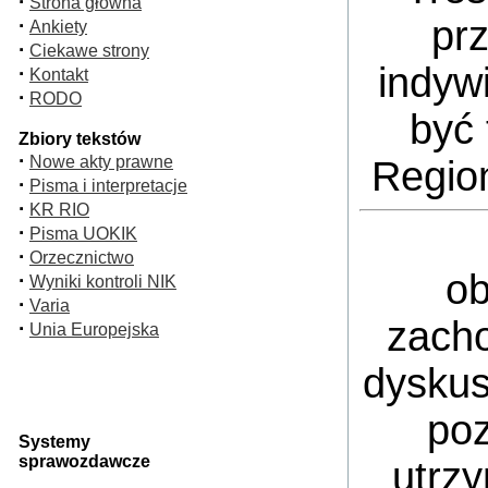
·
Strona główna
pr
·
Ankiety
·
Ciekawe strony
indyw
·
Kontakt
·
RODO
być 
Zbiory tekstów
·
Nowe akty prawne
Regio
·
Pisma i interpretacje
·
KR RIO
·
Pisma UOKIK
·
Orzecznictwo
ob
·
Wyniki kontroli NIK
·
Varia
zacho
·
Unia Europejska
dyskus
poz
Systemy
sprawozdawcze
utrz