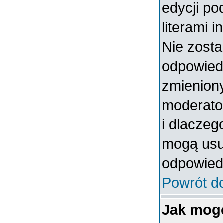
edycji po
literami 
Nie zosta
odpowiedzi
zmieniony
moderator
i dlaczeg
mogą usun
odpowiedz
Powrót d
Jak mog