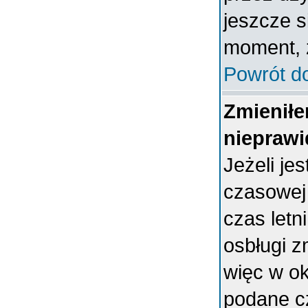
jeszcze s
moment, ż
Powrót d
Zmieniłe
nieprawi
Jeżeli je
czasowej
czas letn
osbługi 
więc w ok
podane c