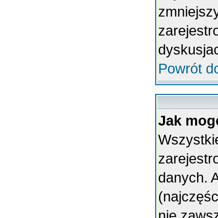
zmniejsz
zarejestr
dyskusja
Powrót d
Jak mogę
Wszystkie
zarejest
danych. A
(najczęśc
nie zawsz