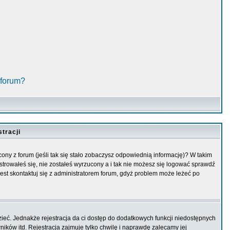
 forum?
tracji
ny z forum (jeśli tak się stało zobaczysz odpowiednią informację)? W takim
trowałeś się, nie zostałeś wyrzucony a i tak nie możesz się logować sprawdź
 jest skontaktuj się z administratorem forum, gdyż problem może leżeć po
zieć. Jednakże rejestracja da ci dostęp do dodatkowych funkcji niedostępnych
ików itd. Rejestracja zajmuje tylko chwilę i naprawdę zalecamy jej