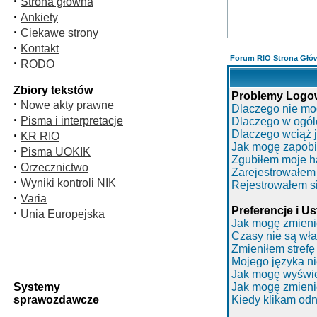
·
Strona główna
·
Ankiety
·
Ciekawe strony
·
Kontakt
Forum RIO Strona Głó
·
RODO
Zbiory tekstów
Problemy Logowa
·
Nowe akty prawne
Dlaczego nie mo
·
Pisma i interpretacje
Dlaczego w ogól
·
Dlaczego wciąż
KR RIO
Jak mogę zapobi
·
Pisma UOKIK
Zgubiłem moje h
·
Orzecznictwo
Zarejestrowałem 
·
Wyniki kontroli NIK
Rejestrowałem si
·
Varia
Preferencje i U
·
Unia Europejska
Jak mogę zmieni
Czasy nie są wła
Zmieniłem strefę
Mojego języka ni
Jak mogę wyświe
Systemy
Jak mogę zmieni
sprawozdawcze
Kiedy klikam od