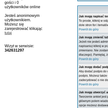
gości i 0
użytkowników online
Jesteś anonimowym
Jak mogę napisać te
użytkownikiem.
To proste, kliknij w 
Możesz się
dole stron for i temató
zarejestrować klikając
Powrót do góry
tutaj
Jak mogę zmienić lu
Jeżeli nie jesteś adm
Wizyt w serwisie:
napisaniu) kliknij w p
342631297
zmieniano. Nie zostani
dlaczego). Pamiętaj, 
Powrót do góry
Jak mogę dodać podp
Aby dodać podpis do w
podpis. Możesz także
zadecydować o nie do
Powrót do góry
Jak mogę utworzyć a
Tworzenie ankiet jest
głównym polem wiadomo
opcje możesz dodawa