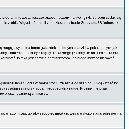
program nie został jeszcze przetłumaczony na twój język. Spróbuj spytać się
am je zrobić. Więcej informacji znajdziesz na stronie Grupy phpBB (odnośnik
ją rangą, zwykle ma formę gwiazdek lub innych znaczków pokazujących jak
ny Emblematem, który z reguły dla każdego jest inny. To od administratora
korzystać, to taka jest decyzja administratora i do niego możesz kierować
ądaniu tematu, oraz w twoim profilu, zależnie od szablonu). Większość for
rzy czy administratorzy mogą mieć specjalną rangę. Prosimy nie pisać
po prostu ręcznie ją zmniejszy.
 go włączył). Jest tak aby zapobiec niewłaściwemu wykorzystaniu adresów na