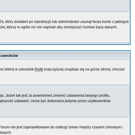
 który dostałeś po rejestracji) lub administrator usunął twoje konto z jakiegoś
w, którzy w ogóle nic nie napisali aby zmniejszyć rozmiar bazy danych.
tkowników
ić kliknij w odnośnik
Profil
(najczęściej znajduje się na górze strony, chociaż
 Jeżeli tak jest, to powinieneś zmienić ustawienia twojego profilu,
 większość ustawień, może być dokonana jedynie przez użytkowników
. Forum nie jest zaprojektowane do osbługi zmian między czasem zimowym i
ziwych.