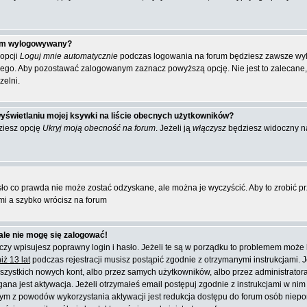
tem wylogowywany?
 opcji
Loguj mnie automatycznie
podczas logowania na forum będziesz zawsze wy
ego. Aby pozostawać zalogowanym zaznacz powyższą opcję. Nie jest to zalecane, g
zelni.
yświetlaniu mojej ksywki na liście obecnych użytkowników?
ziesz opcję
Ukryj moją obecność na forum
. Jeżeli ją
włączysz
będziesz widoczny na 
sło co prawda nie może zostać odzyskane, ale można je wyczyścić. Aby to zrobić prz
mi a szybko wrócisz na forum
ale nie mogę się zalogować!
zy wpisujesz poprawny login i hasło. Jeżeli te są w porządku to problemem może b
ż 13 lat
podczas rejestracji musisz postąpić zgodnie z otrzymanymi instrukcjami. J
zystkich nowych kont, albo przez samych użytkowników, albo przez administratora
 jest aktywacja. Jeżeli otrzymałeś email postępuj zgodnie z instrukcjami w nim za
m z powodów wykorzystania aktywacji jest redukcja dostępu do forum osób niepor