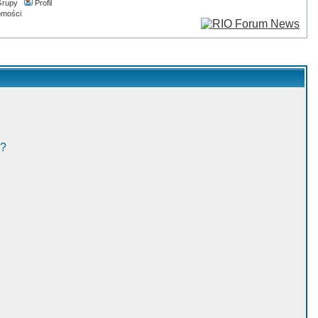
rupy
Profil
omości
w?