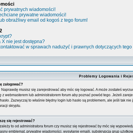
omości
ć prywatnych wiadomości!
iechciane prywatne wiadomości!
b obraźliwy email od kogoś z tego forum!
2
krypt?
 X nie jest dostępna?
kontaktować w sprawach nadużyć i prawnych dotyczących tego
Problemy Logowania i Rejes
ię zalogować?
? Naprawdę musisz się zarejestrować aby móc się logować. A może zostałeś wyrzuco
ę z webmasterem lub administratorem forum aby poznać powód tego. Jeżeli zarejes
hasło. Zazwyczaj to właśnie błędny login lub hasło są problemem, ale jeśli tak nie
racji skryptu.
szę się rejestrować?
zależy to od administratora forum czy musisz się rejestrować by móc się wypowied
 własny emblemat, prywatne wiadomości, wysyłanie emaili, subskrypcja grup użytkown