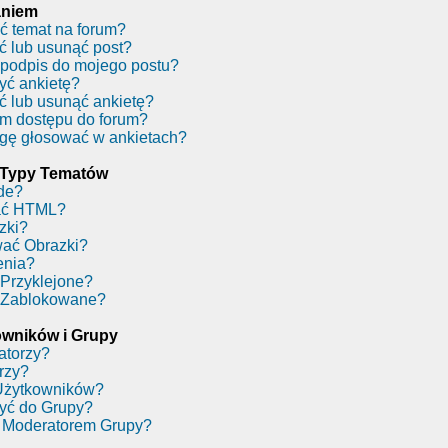
aniem
ć temat na forum?
ć lub usunąć post?
podpis do mojego postu?
yć ankietę?
ć lub usunąć ankietę?
m dostępu do forum?
gę głosować w ankietach?
 Typy Tematów
de?
ać HTML?
zki?
ać Obrazki?
enia?
Przyklejone?
 Zablokowane?
wników i Grupy
atorzy?
rzy?
Użytkowników?
yć do Grupy?
 Moderatorem Grupy?