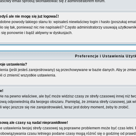
aściwy email spróbuj skontaktować się z administratorem forum.
edyś ale nie mogę się już logować!
bne powody takiego stanu to: wpisałeś niewłaściwy login i hasło (poszukaj email'a,
o się tak, ponieważ nic nie napisałeś? Często administratorzy usuwają użytkownikó
 się ponownie i bądź aktywny w dyskusjach.
Preferencje i Ustawienia Uży
oje ustawienia?
ienia (jeśli jesteś zarejestrowany) są przechowywane w bazie danych. Aby je zmien
i ci zmienić wszystkie ustawienia.
e!
 na pewno właściwe, ale być może widzisz czasy ze strefy czasowej innej niż twoja.
sową odpowiednią dla twojego obszaru. Pamiętaj, że zmiana strefy czasowej, jak
i więc jeszcze się nie zarejestrowałeś, teraz jest dobry moment, żeby to zrobić.
sową ale czasy są nadal nieprawidłowe!
 że ustawienia twojej strefy czasowej są poprawne problemem może być czas letni
e obowiązywania czasu letniego podane czasy mogą różnić się o godzinę od prawd