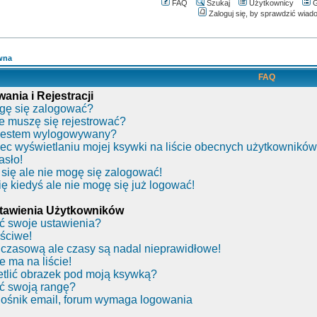
FAQ
Szukaj
Użytkownicy
G
Zaloguj się, by sprawdzić wiad
wna
FAQ
nia i Rejestracji
gę się zalogować?
e muszę się rejestrować?
 jestem wylogowywany?
ec wyświetlaniu mojej ksywki na liście obecnych użytkownikó
asło!
się ale nie mogę się zalogować!
ę kiedyś ale nie mogę się już logować!
stawienia Użytkowników
ć swoje ustawienia?
ściwe!
 czasową ale czasy są nadal nieprawidłowe!
e ma na liście!
tlić obrazek pod moją ksywką?
ć swoją rangę?
nośnik email, forum wymaga logowania