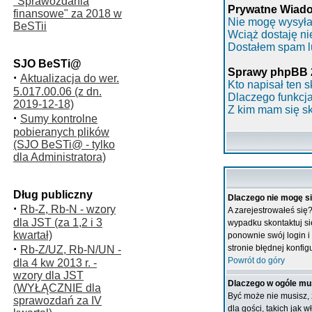
"Sprawozdania
Prywatne Wiad
finansowe" za 2018 w
Nie mogę wysyła
BeSTii
Wciąż dostaję n
Dostałem spam lu
SJO BeSTi@
Sprawy phpBB 
·
Aktualizacja do wer.
Kto napisał ten s
5.017.00.06 (z dn.
Dlaczego funkcja
2019-12-18)
Z kim mam się s
·
Sumy kontrolne
pobieranych plików
(SJO BeSTi@ - tylko
dla Administratora)
Dług publiczny
Dlaczego nie mogę s
·
Rb-Z, Rb-N - wzory
A zarejestrowałeś się
dla JST (za 1,2 i 3
wypadku skontaktuj si
kwartał)
ponownie swój login i 
·
stronie błędnej konfigu
Rb-Z/UZ, Rb-N/UN -
Powrót do góry
dla 4 kw 2013 r. -
wzory dla JST
Dlaczego w ogóle mu
(WYŁĄCZNIE dla
Być może nie musisz, 
sprawozdań za IV
dla gości, takich jak