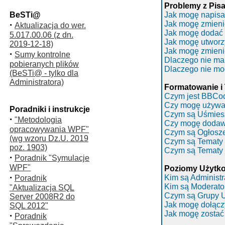
Problemy z Pis
BeSTi@
Jak mogę napisa
·
Jak mogę zmieni
Aktualizacja do wer.
Jak mogę dodać 
5.017.00.06 (z dn.
Jak mogę utworz
2019-12-18)
Jak mogę zmieni
·
Sumy kontrolne
Dlaczego nie ma
pobieranych plików
Dlaczego nie mo
(BeSTi@ - tylko dla
Administratora)
Formatowanie i
Czym jest BBCo
Czy mogę używ
Poradniki i instrukcje
Czym są Uśmies
·
"Metodologia
Czy mogę dodaw
opracowywania WPF"
Czym są Ogłosz
(wg wzoru Dz.U. 2019
Czym są Tematy 
poz. 1903)
Czym są Tematy
·
Poradnik "Symulacje
WPF"
Poziomy Użytko
·
Kim są Administr
Poradnik
Kim są Moderato
"Aktualizacja SQL
Czym są Grupy 
Server 2008R2 do
Jak mogę dołącz
SQL 2012"
Jak mogę zostać
·
Poradnik