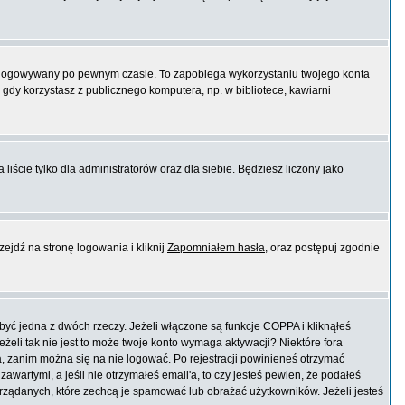
logowywany po pewnym czasie. To zapobiega wykorzystaniu twojego konta
dy korzystasz z publicznego komputera, np. w bibliotece, kawiarni
liście tylko dla administratorów oraz dla siebie. Będziesz liczony jako
ejdź na stronę logowania i kliknij
Zapomniałem hasła
, oraz postępuj zgodnie
yć jedna z dwóch rzeczy. Jeżeli włączone są funkcje COPPA i kliknąłeś
eżeli tak nie jest to może twoje konto wymaga aktywacji? Niektóre fora
, zanim można się na nie logować. Po rejestracji powinieneś otrzymać
wartymi, a jeśli nie otrzymałeś email'a, to czy jesteś pewien, że podałeś
ządanych, które zechcą je spamować lub obrażać użytkowników. Jeżeli jesteś