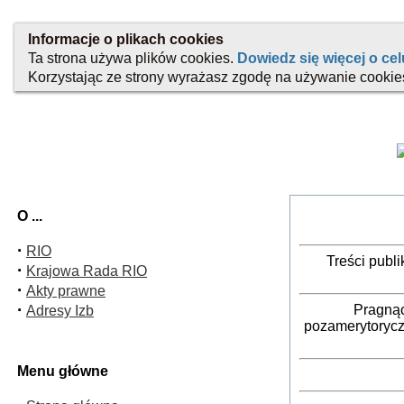
O ...
·
RIO
Treści publ
·
Krajowa Rada RIO
·
Akty prawne
·
Pragnąc
Adresy Izb
pozamerytorycz
Menu główne