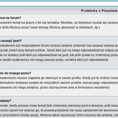
Problemy z Pisaniem
mat na forum?
odpowiedni temat na jedym z for lub tematów. Możliwe, że będziesz musiał się zare
w (lista
Możesz pisać nowe tematy, Możesz głosować w ankietach, itp.
)
b usunąć post?
inistratorem lub moderatorem forum możesz jedynie zmieniać lub usuwać własne post
rzycisk
zmień
przy danym poście. Jeżeli ktoś już na niego odpowiedział po edycji pod
e on dodany jeśli ktoś już odpowiedział na post, lub jeśli został on zmieniony pr
że zwykli użytkownicy nie mogą usunąć postu, na który ktoś już odpowiedział.
is do mojego postu?
iadomości musisz najpierw go stworzyć w swoim profilu. Kiedy już to zrobisz mo
 domyślnie dodawać podpis do wszystkich swoich postów zaznaczając odpowiednią
dawaniu do niego podpisu, przez odznaczenie pola w formularzu wysyłania)
nkietę?
 proste, kiedy piszesz nowy temat (lub zmieniasz pierwszy post w temacie, jeśli m
ści (jeżeli nie widzisz go, to prawdopodobnie nie masz uprawnień do tworzenia an
ć przyciskiem
Dodaj opcję
). Możesz także wyznaczyć limit czasowy dla ankiety, us