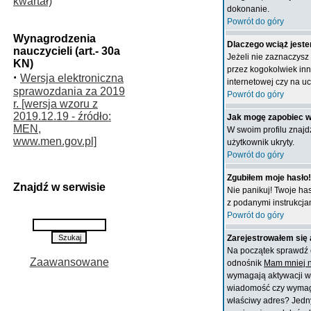
kwartał)
dokonanie.
Powrót do góry
Wynagrodzenia
Dlaczego wciąż jes
nauczycieli (art.- 30a
Jeżeli nie zaznaczysz
KN)
przez kogokolwiek inn
·
Wersja elektroniczna
internetowej czy na uc
sprawozdania za 2019
Powrót do góry
r. [wersja wzoru z
2019.12.19 - źródło:
Jak mogę zapobiec w
MEN,
W swoim profilu znajd
www.men.gov.pl]
użytkownik ukryty.
Powrót do góry
Zgubiłem moje hasło!
Znajdź w serwisie
Nie panikuj! Twoje ha
z podanymi instrukcja
Powrót do góry
Zarejestrowałem się 
Na początek sprawdź c
Zaawansowane
odnośnik
Mam mniej ni
wymagają aktywacji ws
wiadomość czy wymagana
właściwy adres? Jedny