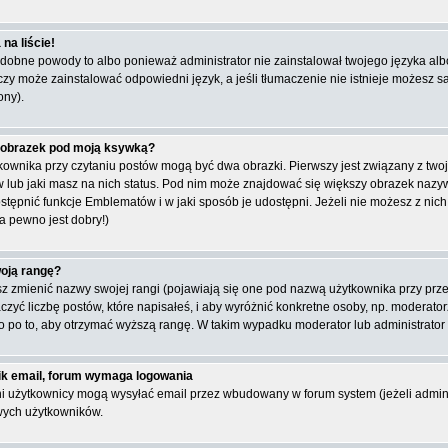
na liście!
obne powody to albo ponieważ administrator nie zainstalował twojego języka albo 
 czy może zainstalować odpowiedni język, a jeśli tłumaczenie nie istnieje możesz s
ony).
 obrazek pod moją ksywką?
ownika przy czytaniu postów mogą być dwa obrazki. Pierwszy jest związany z two
 lub jaki masz na nich status. Pod nim może znajdować się większy obrazek nazywa
tępnić funkcje Emblematów i w jaki sposób je udostępni. Jeżeli nie możesz z nich 
a pewno jest dobry!)
oją rangę?
 zmienić nazwy swojej rangi (pojawiają się one pod nazwą użytkownika przy przegl
zyć liczbę postów, które napisałeś, i aby wyróżnić konkretne osoby, np. moderato
ko po to, aby otrzymać wyższą rangę. W takim wypadku moderator lub administrator 
ik email, forum wymaga logowania
i użytkownicy mogą wysyłać email przez wbudowany w forum system (jeżeli admin
wych użytkowników.