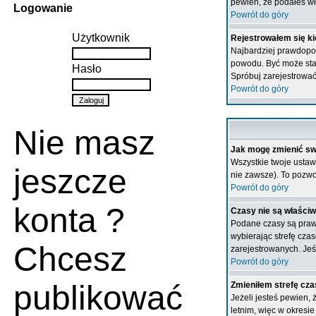
pewien, że podałeś wł
Logowanie
Powrót do góry
Użytkownik
Rejestrowałem się ki
Najbardziej prawdopodo
powodu. Być może stał
Hasło
Spróbuj zarejestrować
Powrót do góry
Nie masz
Jak mogę zmienić sw
Wszystkie twoje ustaw
jeszcze
nie zawsze). To pozwol
Powrót do góry
konta ?
Czasy nie są właściw
Podane czasy są prawie
wybierając strefę cza
Chcesz
zarejestrowanych. Jeśl
Powrót do góry
publikować
Zmieniłem strefę cza
Jeżeli jesteś pewien,
letnim, więc w okresi