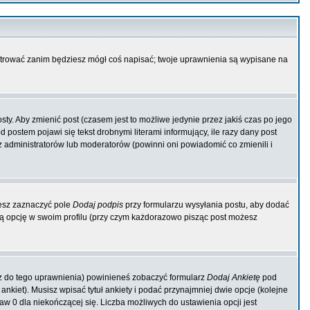
jestrować zanim będziesz mógł coś napisać; twoje uprawnienia są wypisane na
y. Aby zmienić post (czasem jest to możliwe jedynie przez jakiś czas po jego
 postem pojawi się tekst drobnymi literami informujący, ile razy dany post
zez administratorów lub moderatorów (powinni oni powiadomić co zmienili i
żesz zaznaczyć pole
Dodaj podpis
przy formularzu wysyłania postu, aby dodać
 opcję w swoim profilu (przy czym każdorazowo pisząc post możesz
asz do tego uprawnienia) powinieneś zobaczyć formularz
Dodaj Ankietę
pod
kiet). Musisz wpisać tytuł ankiety i podać przynajmniej dwie opcje (kolejne
taw 0 dla niekończącej się. Liczba możliwych do ustawienia opcji jest