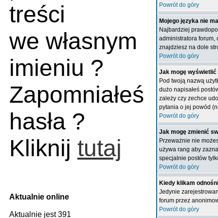
treści
Powrót do góry
Mojego języka nie ma 
Najbardziej prawdopod
we własnym
administratora forum,
znajdziesz na dole str
Powrót do góry
imieniu ?
Jak mogę wyświetlić
Pod twoją nazwą użytk
Zapomniałeś
dużo napisałeś postów
zależy czy zechce udos
pytania o jej powód (n
hasła ?
Powrót do góry
Jak mogę zmienić sw
Kliknij
tutaj
Przeważnie nie możesz
używa rang aby zaznac
specjalnie postów tyl
Powrót do góry
Kiedy klikam odnośn
Jedynie zarejestrowan
Aktualnie online
forum przez anonimo
Powrót do góry
Aktualnie jest 391