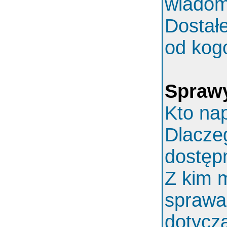
wiadom
Dostał
od kog
Spraw
Kto nap
Dlaczeg
dostęp
Z kim 
sprawa
dotycz