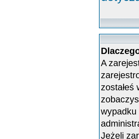
Dlaczego
A zarejes
zarejest
zostałeś 
zobaczys
wypadku 
administ
Jeżeli za