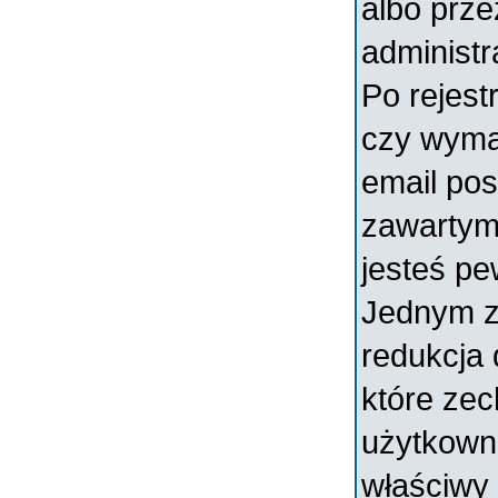
albo prz
administr
Po rejest
czy wymag
email pos
zawartymi
jesteś pe
Jednym z
redukcja
które ze
użytkowni
właściwy 