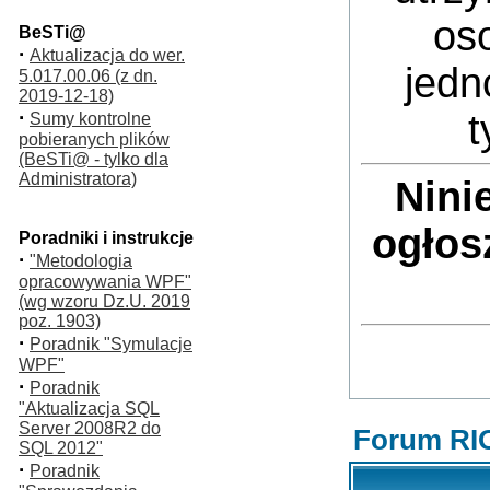
oso
BeSTi@
·
Aktualizacja do wer.
jedn
5.017.00.06 (z dn.
2019-12-18)
·
t
Sumy kontrolne
pobieranych plików
(BeSTi@ - tylko dla
Administratora)
Nini
ogłos
Poradniki i instrukcje
·
"Metodologia
opracowywania WPF"
(wg wzoru Dz.U. 2019
poz. 1903)
·
Poradnik "Symulacje
WPF"
·
Poradnik
"Aktualizacja SQL
Server 2008R2 do
Forum RI
SQL 2012"
·
Poradnik