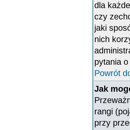
dla każde
czy zech
jaki spos
nich korz
administr
pytania o
Powrót d
Jak mogę
Przeważn
rangi (po
przy prze