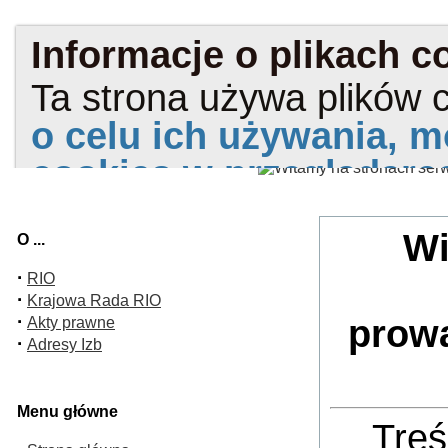
Wi
O ...
·
RIO
·
Krajowa Rada RIO
·
prow
Akty prawne
·
Adresy Izb
Menu główne
Treś