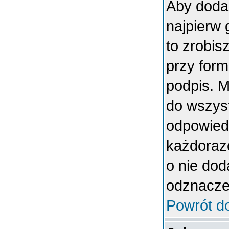
Aby doda
najpierw 
to zrobi
przy form
podpis. 
do wszys
odpowiedn
każdoraz
o nie dod
odznaczen
Powrót d