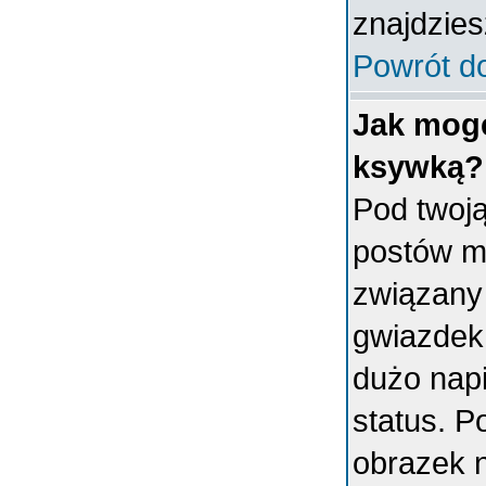
znajdzies
Powrót d
Jak mogę
ksywką?
Pod twoj
postów m
związany
gwiazdek
dużo napi
status. 
obrazek 