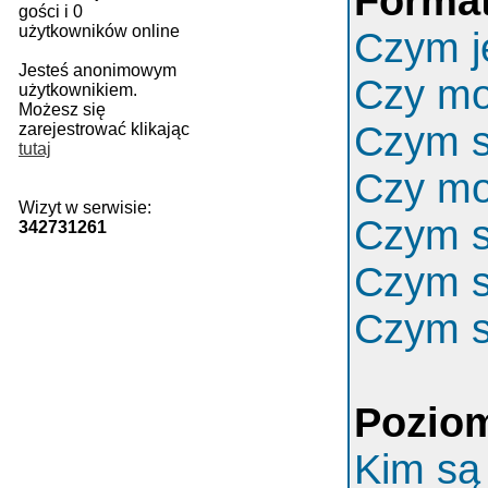
Format
gości i 0
użytkowników online
Czym j
Jesteś anonimowym
Czy m
użytkownikiem.
Możesz się
Czym s
zarejestrować klikając
tutaj
Czy mo
Wizyt w serwisie:
Czym s
342731261
Czym s
Czym s
Poziom
Kim są