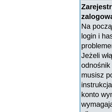
Zarejest
zalogow
Na począ
login i ha
probleme
Jeżeli wł
odnośni
musisz p
instrukcja
konto wym
wymagają