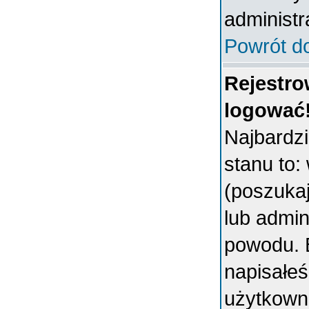
administr
Powrót d
Rejestro
logować
Najbardz
stanu to:
(poszukaj 
lub admin
powodu. B
napisałeś
użytkowni