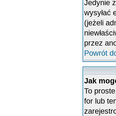
Jedynie 
wysyłać 
(jeżeli a
niewłaśc
przez an
Powrót d
Jak mogę
To proste
for lub t
zarejestr