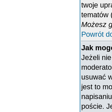
twoje upr
tematów (
Możesz gł
Powrót d
Jak mogę
Jeżeli ni
moderato
usuwać w
jest to m
napisaniu
poście. J