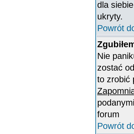
dla siebi
ukryty.
Powrót d
Zgubiłem
Nie panik
zostać o
to zrobić 
Zapomnia
podanymi 
forum
Powrót d