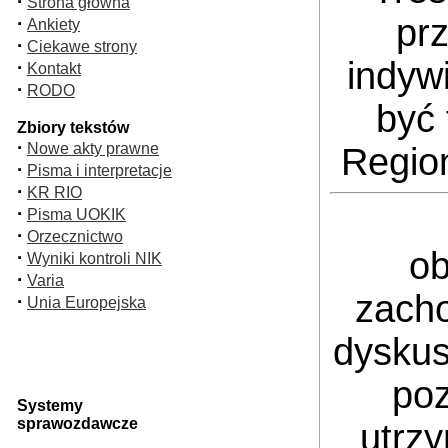
·
Strona główna
pr
·
Ankiety
·
Ciekawe strony
indyw
·
Kontakt
·
RODO
być 
Zbiory tekstów
·
Nowe akty prawne
Regio
·
Pisma i interpretacje
·
KR RIO
·
Pisma UOKIK
·
Orzecznictwo
ob
·
Wyniki kontroli NIK
·
Varia
zacho
·
Unia Europejska
dyskus
poz
Systemy
sprawozdawcze
utrz