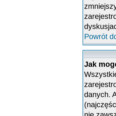
zmniejsz
zarejestr
dyskusja
Powrót d
Jak mogę
Wszystkie
zarejest
danych. A
(najczęśc
nie zawsz