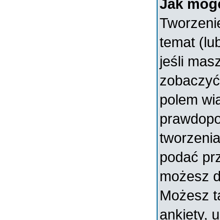
Jak mogę
Tworzenie
temat (lu
jeśli mas
zobaczyć
polem wia
prawdopo
tworzenia
podać prz
możesz d
Możesz t
ankiety, 