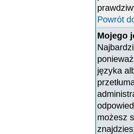
prawdziw
Powrót d
Mojego j
Najbardz
ponieważ 
języka al
przetłuma
administr
odpowiedni
możesz sa
znajdzies