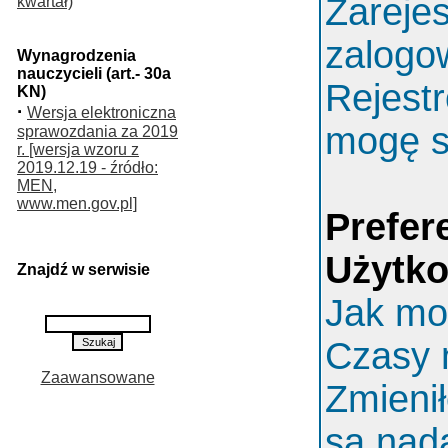
Zarejes
kwartał)
zalogo
Wynagrodzenia
nauczycieli (art.- 30a
Rejestr
KN)
·
Wersja elektroniczna
mogę s
sprawozdania za 2019
r. [wersja wzoru z
2019.12.19 - źródło:
MEN,
www.men.gov.pl]
Prefer
Użytk
Znajdź w serwisie
Jak mo
Czasy 
Zaawansowane
Zmieni
są nada