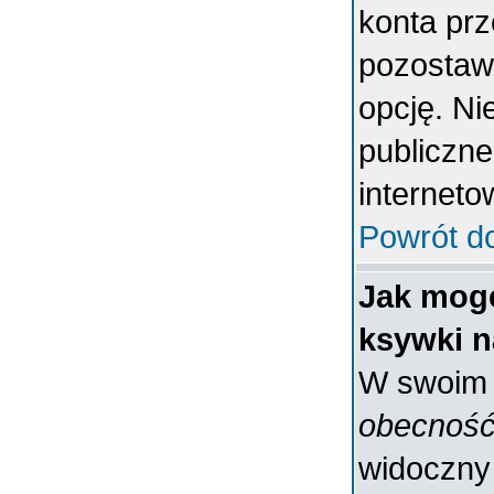
konta prz
pozostaw
opcję. Ni
publiczne
interneto
Powrót d
Jak mogę
ksywki n
W swoim p
obecność
widoczny 