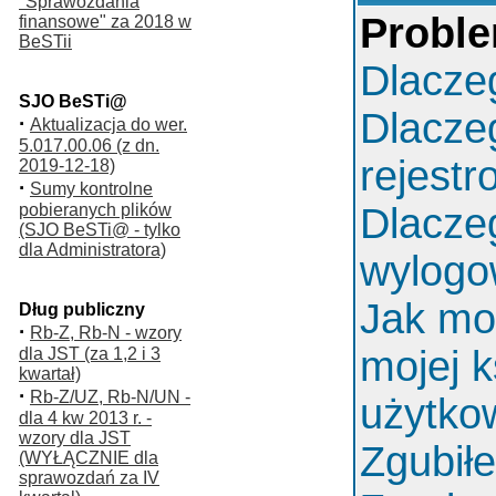
"Sprawozdania
Proble
finansowe" za 2018 w
BeSTii
Dlacze
SJO BeSTi@
Dlacze
·
Aktualizacja do wer.
5.017.00.06 (z dn.
rejest
2019-12-18)
·
Sumy kontrolne
pobieranych plików
Dlacze
(SJO BeSTi@ - tylko
dla Administratora)
wylog
Jak mo
Dług publiczny
·
Rb-Z, Rb-N - wzory
mojej k
dla JST (za 1,2 i 3
kwartał)
·
Rb-Z/UZ, Rb-N/UN -
użytko
dla 4 kw 2013 r. -
wzory dla JST
Zgubił
(WYŁĄCZNIE dla
sprawozdań za IV