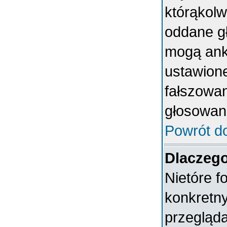
którąkolwi
oddane gł
mogą anki
ustawion
fałszowan
głosowan
Powrót d
Dlaczeg
Nietóre 
konkretn
przegląda