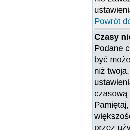
ustawieni
Powrót d
Czasy ni
Podane c
być może 
niż twoja.
ustawieni
czasową 
Pamiętaj,
większoś
przez uży