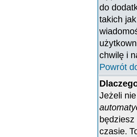
do dodatk
takich ja
wiadomośc
użytkowni
chwilę i 
Powrót d
Dlaczeg
Jeżeli ni
automaty
będziesz
czasie. T