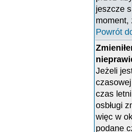
jeszcze s
moment, ż
Powrót d
Zmieniłe
nieprawi
Jeżeli je
czasowej
czas letn
osbługi 
więc w ok
podane c