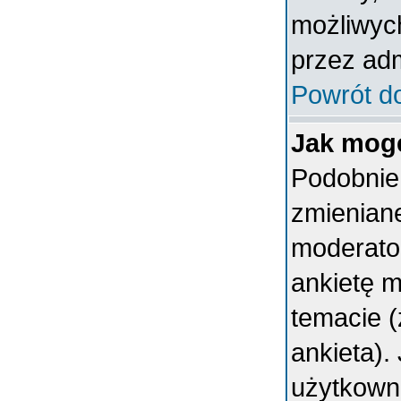
możliwych
przez adm
Powrót d
Jak mogę
Podobnie 
zmieniane
moderator
ankietę 
temacie (
ankieta).
użytkown