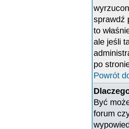
wyrzucony
sprawdź p
to właśni
ale jeśli 
administ
po stronie
Powrót d
Dlaczego
Być może 
forum czy
wypowiedz