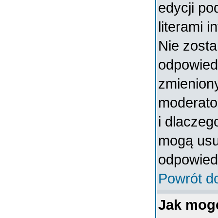
edycji po
literami 
Nie zosta
odpowiedzi
zmieniony
moderator
i dlaczeg
mogą usun
odpowiedz
Powrót d
Jak mog