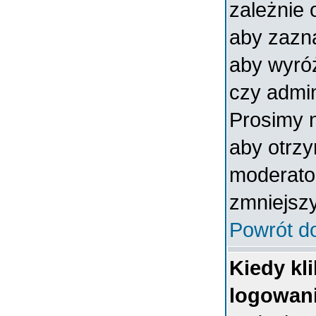
zależnie 
aby zazna
aby wyróż
czy admin
Prosimy n
aby otrz
moderator
zmniejszy
Powrót d
Kiedy kl
logowan