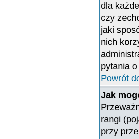
dla każde
czy zech
jaki spos
nich korz
administr
pytania o
Powrót d
Jak mogę
Przeważn
rangi (po
przy prze