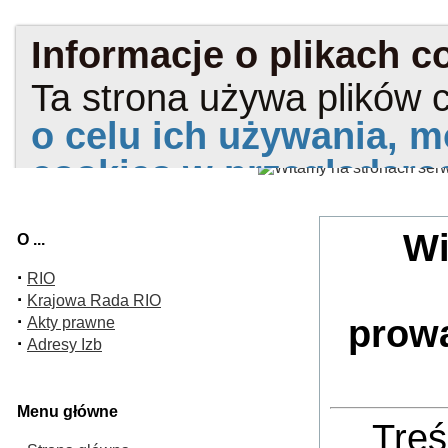
Wi
O ...
·
RIO
·
Krajowa Rada RIO
·
prow
Akty prawne
·
Adresy Izb
Menu główne
Treś