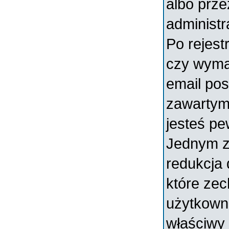
albo prz
administr
Po rejest
czy wymag
email pos
zawartymi
jesteś pe
Jednym z
redukcja
które ze
użytkowni
właściwy 