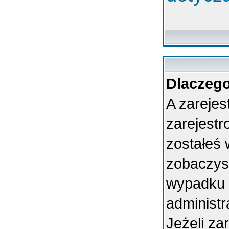
Dlaczego
A zarejes
zarejest
zostałeś 
zobaczys
wypadku 
administ
Jeżeli za