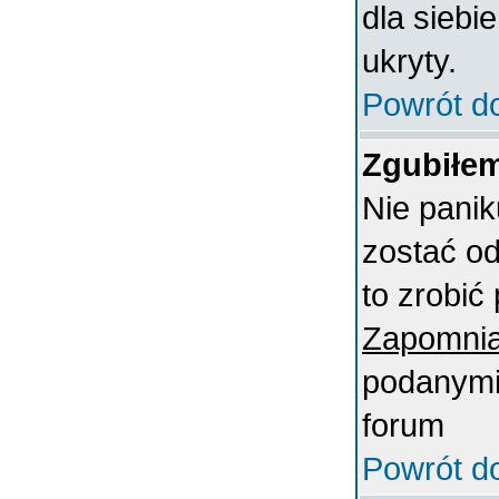
dla siebi
ukryty.
Powrót d
Zgubiłem
Nie panik
zostać o
to zrobić 
Zapomnia
podanymi 
forum
Powrót d