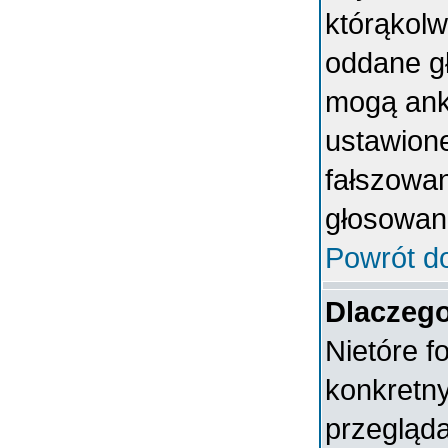
którąkolwi
oddane gł
mogą anki
ustawion
fałszowan
głosowan
Powrót d
Dlaczeg
Nietóre 
konkretn
przegląda