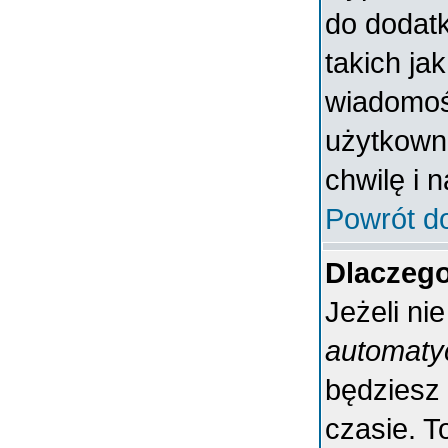
do dodatk
takich ja
wiadomośc
użytkowni
chwilę i 
Powrót d
Dlaczeg
Jeżeli ni
automaty
będziesz
czasie. T