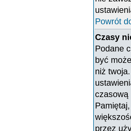
ustawieni
Powrót d
Czasy ni
Podane c
być może 
niż twoja.
ustawieni
czasową 
Pamiętaj,
większoś
przez uży