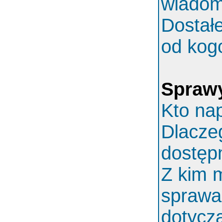
wiadom
Dostał
od kog
Spraw
Kto nap
Dlaczeg
dostęp
Z kim 
sprawa
dotycz