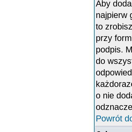
Aby doda
najpierw 
to zrobi
przy form
podpis. 
do wszys
odpowiedn
każdoraz
o nie dod
odznaczen
Powrót d