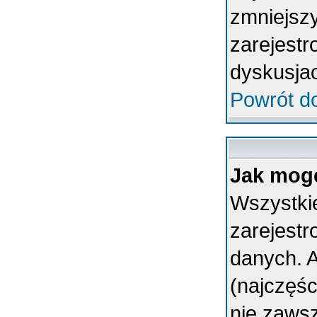
zmniejsz
zarejestr
dyskusja
Powrót d
Jak mogę
Wszystkie
zarejest
danych. A
(najczęśc
nie zawsz