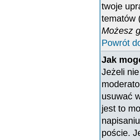
twoje upr
tematów (
Możesz gł
Powrót d
Jak mogę
Jeżeli ni
moderato
usuwać w
jest to m
napisaniu
poście. J