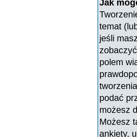
Jak mogę
Tworzenie
temat (lu
jeśli mas
zobaczyć
polem wia
prawdopo
tworzenia
podać prz
możesz d
Możesz t
ankiety, 