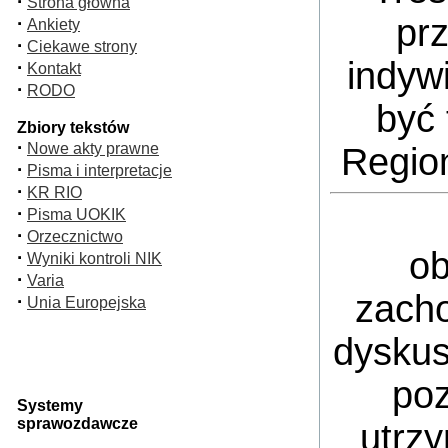
·
Strona główna
pr
·
Ankiety
·
Ciekawe strony
indyw
·
Kontakt
·
RODO
być 
Zbiory tekstów
·
Nowe akty prawne
Regio
·
Pisma i interpretacje
·
KR RIO
·
Pisma UOKIK
·
Orzecznictwo
ob
·
Wyniki kontroli NIK
·
Varia
zacho
·
Unia Europejska
dyskus
poz
Systemy
sprawozdawcze
utrz