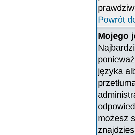
prawdziw
Powrót d
Mojego j
Najbardz
ponieważ 
języka al
przetłuma
administr
odpowiedni
możesz sa
znajdzies