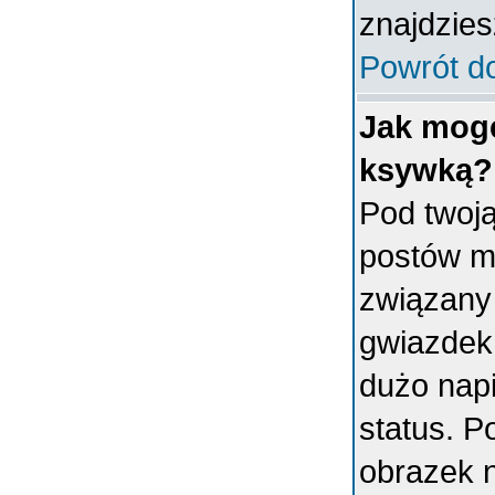
znajdzies
Powrót d
Jak mogę
ksywką?
Pod twoj
postów m
związany
gwiazdek
dużo napi
status. 
obrazek 