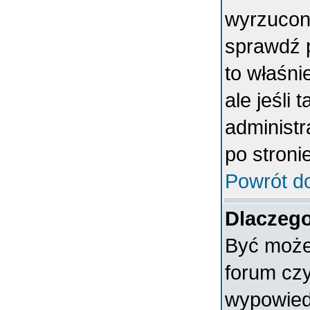
wyrzucony
sprawdź p
to właśni
ale jeśli 
administ
po stronie
Powrót d
Dlaczego
Być może 
forum czy
wypowiedz