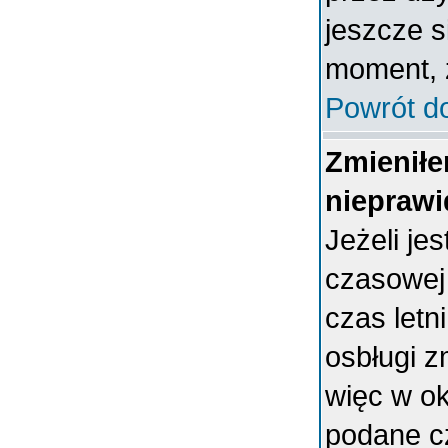
jeszcze s
moment, ż
Powrót d
Zmieniłe
nieprawi
Jeżeli je
czasowej
czas letn
osbługi 
więc w ok
podane c