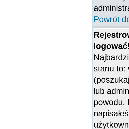
administr
Powrót d
Rejestro
logować
Najbardz
stanu to:
(poszukaj 
lub admin
powodu. B
napisałeś
użytkowni