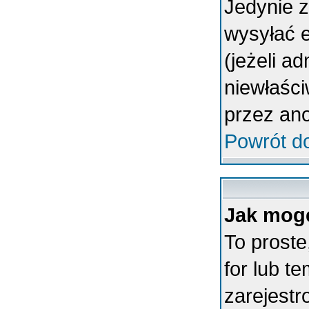
Jedynie 
wysyłać 
(jeżeli a
niewłaśc
przez an
Powrót d
Jak mogę
To proste
for lub t
zarejestr