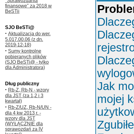
"Sprawozdania
Proble
finansowe" za 2018 w
BeSTii
Dlacze
SJO BeSTi@
Dlacze
·
Aktualizacja do wer.
5.017.00.06 (z dn.
rejest
2019-12-18)
·
Sumy kontrolne
pobieranych plików
Dlacze
(SJO BeSTi@ - tylko
dla Administratora)
wylog
Jak mo
Dług publiczny
·
Rb-Z, Rb-N - wzory
mojej k
dla JST (za 1,2 i 3
kwartał)
·
Rb-Z/UZ, Rb-N/UN -
użytko
dla 4 kw 2013 r. -
wzory dla JST
Zgubił
(WYŁĄCZNIE dla
sprawozdań za IV