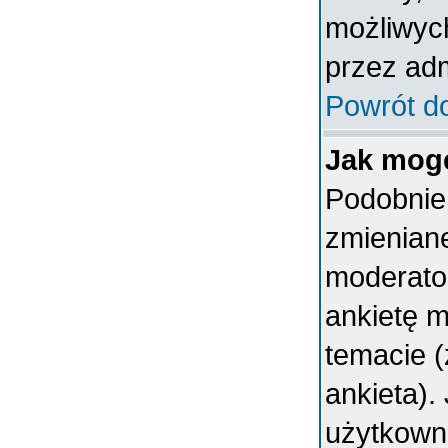
możliwych
przez adm
Powrót d
Jak mogę
Podobnie 
zmieniane
moderator
ankietę 
temacie (
ankieta).
użytkown