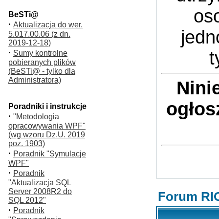
oso
BeSTi@
·
Aktualizacja do wer.
jedn
5.017.00.06 (z dn.
2019-12-18)
·
t
Sumy kontrolne
pobieranych plików
(BeSTi@ - tylko dla
Administratora)
Nini
ogłos
Poradniki i instrukcje
·
"Metodologia
opracowywania WPF"
(wg wzoru Dz.U. 2019
poz. 1903)
·
Poradnik "Symulacje
WPF"
·
Poradnik
"Aktualizacja SQL
Server 2008R2 do
Forum RI
SQL 2012"
·
Poradnik