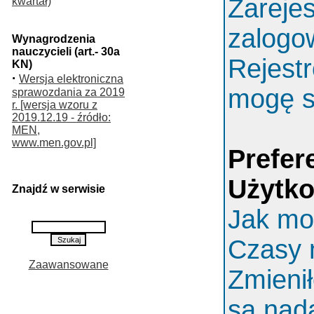
Zarejes
kwartał)
zalogo
Wynagrodzenia
nauczycieli (art.- 30a
Rejestr
KN)
·
Wersja elektroniczna
mogę s
sprawozdania za 2019
r. [wersja wzoru z
2019.12.19 - źródło:
MEN,
www.men.gov.pl]
Prefer
Użytk
Znajdź w serwisie
Jak mo
Czasy 
Zaawansowane
Zmieni
są nada