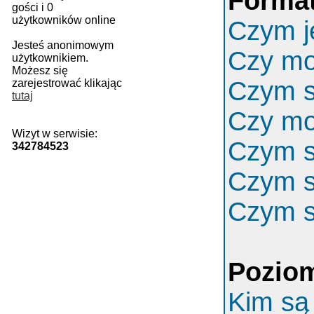
Format
gości i 0
użytkowników online
Czym j
Jesteś anonimowym
Czy m
użytkownikiem.
Możesz się
Czym s
zarejestrować klikając
tutaj
Czy mo
Wizyt w serwisie:
Czym s
342784523
Czym s
Czym s
Poziom
Kim są