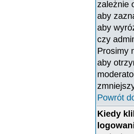
zależnie 
aby zazna
aby wyróż
czy admin
Prosimy n
aby otrz
moderator
zmniejszy
Powrót d
Kiedy kl
logowan