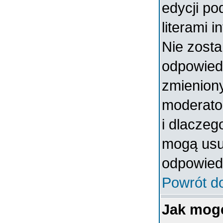
edycji po
literami 
Nie zosta
odpowiedzi
zmieniony
moderator
i dlaczeg
mogą usun
odpowiedz
Powrót d
Jak mog