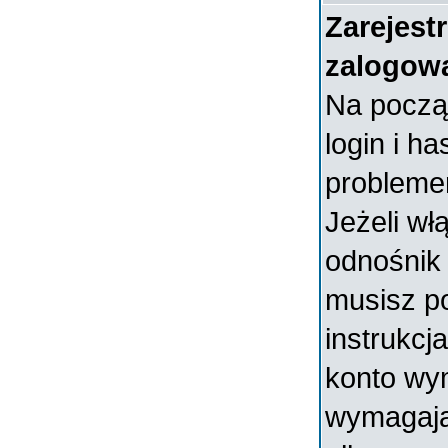
Zarejest
zalogow
Na począ
login i ha
probleme
Jeżeli wł
odnośni
musisz p
instrukcja
konto wym
wymagają