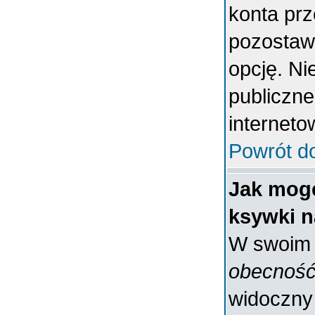
konta prz
pozostaw
opcję. Ni
publiczne
interneto
Powrót d
Jak mogę
ksywki n
W swoim p
obecność
widoczny 