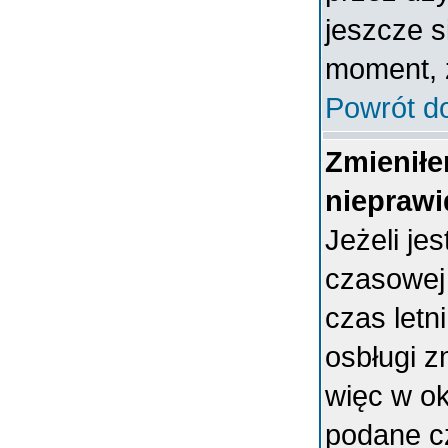
jeszcze s
moment, ż
Powrót d
Zmieniłe
nieprawi
Jeżeli je
czasowej
czas letn
osbługi 
więc w ok
podane c