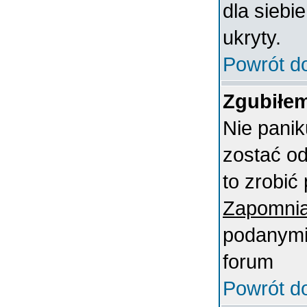
dla siebi
ukryty.
Powrót d
Zgubiłem
Nie panik
zostać o
to zrobić 
Zapomnia
podanymi 
forum
Powrót d