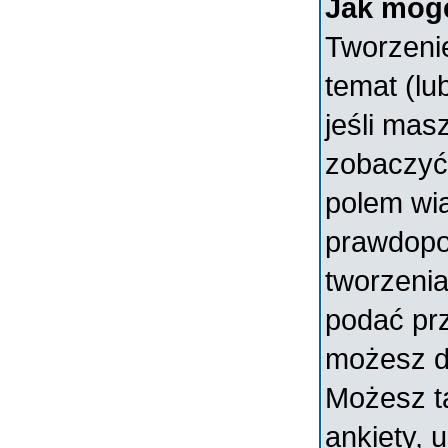
Jak mogę
Tworzenie
temat (lu
jeśli mas
zobaczyć
polem wia
prawdopo
tworzenia
podać prz
możesz d
Możesz t
ankiety, 