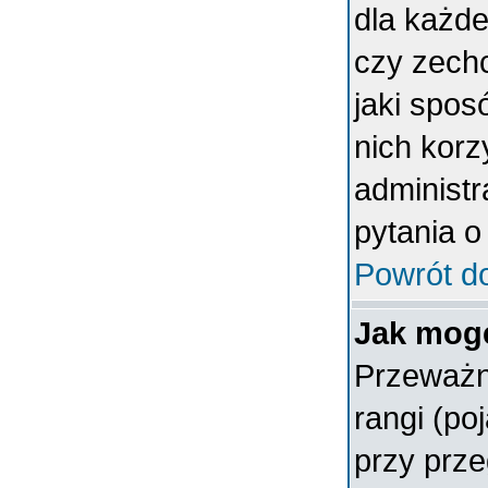
dla każde
czy zech
jaki spos
nich korz
administr
pytania o
Powrót d
Jak mogę
Przeważn
rangi (po
przy prze