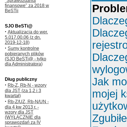
"Sprawozdania
Proble
finansowe" za 2018 w
BeSTii
Dlacze
SJO BeSTi@
Dlacze
·
Aktualizacja do wer.
5.017.00.06 (z dn.
rejest
2019-12-18)
·
Sumy kontrolne
pobieranych plików
Dlacze
(SJO BeSTi@ - tylko
dla Administratora)
wylog
Jak mo
Dług publiczny
·
Rb-Z, Rb-N - wzory
mojej k
dla JST (za 1,2 i 3
kwartał)
·
Rb-Z/UZ, Rb-N/UN -
użytko
dla 4 kw 2013 r. -
wzory dla JST
Zgubił
(WYŁĄCZNIE dla
sprawozdań za IV