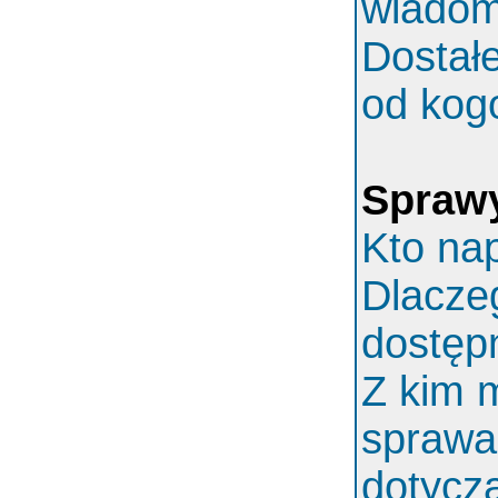
wiadom
Dostał
od kog
Spraw
Kto nap
Dlaczeg
dostęp
Z kim 
sprawa
dotycz