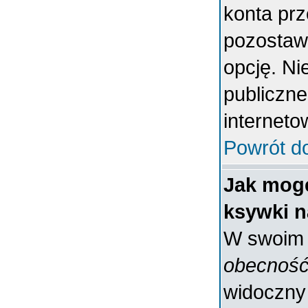
konta prz
pozostaw
opcję. Ni
publiczne
interneto
Powrót d
Jak mogę
ksywki n
W swoim p
obecność
widoczny 