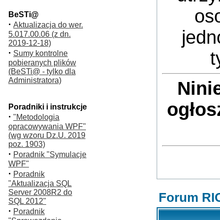
oso
BeSTi@
·
Aktualizacja do wer.
jedn
5.017.00.06 (z dn.
2019-12-18)
·
t
Sumy kontrolne
pobieranych plików
(BeSTi@ - tylko dla
Administratora)
Nini
ogłos
Poradniki i instrukcje
·
"Metodologia
opracowywania WPF"
(wg wzoru Dz.U. 2019
poz. 1903)
·
Poradnik "Symulacje
WPF"
·
Poradnik
"Aktualizacja SQL
Server 2008R2 do
Forum RI
SQL 2012"
·
Poradnik