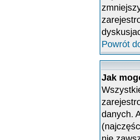
zmniejsz
zarejestr
dyskusja
Powrót d
Jak mogę
Wszystkie
zarejest
danych. A
(najczęśc
nie zawsz