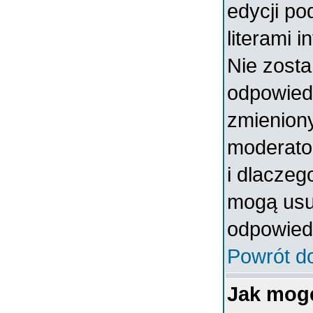
edycji po
literami 
Nie zosta
odpowiedzi
zmieniony
moderator
i dlaczeg
mogą usun
odpowiedz
Powrót d
Jak mog