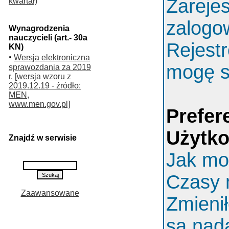
Zarejes
kwartał)
zalogo
Wynagrodzenia
nauczycieli (art.- 30a
Rejestr
KN)
·
Wersja elektroniczna
mogę s
sprawozdania za 2019
r. [wersja wzoru z
2019.12.19 - źródło:
MEN,
www.men.gov.pl]
Prefer
Użytk
Znajdź w serwisie
Jak mo
Czasy 
Zaawansowane
Zmieni
są nada