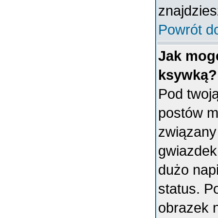
znajdzies
Powrót d
Jak mogę
ksywką?
Pod twoj
postów m
związany
gwiazdek
dużo napi
status. 
obrazek 