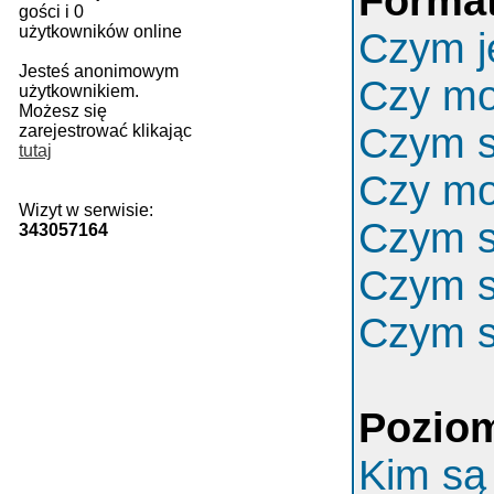
Format
gości i 0
użytkowników online
Czym j
Jesteś anonimowym
Czy m
użytkownikiem.
Możesz się
Czym s
zarejestrować klikając
tutaj
Czy mo
Wizyt w serwisie:
Czym s
343057164
Czym s
Czym s
Poziom
Kim są