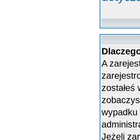
Dlaczego
A zarejes
zarejest
zostałeś 
zobaczys
wypadku 
administ
Jeżeli za