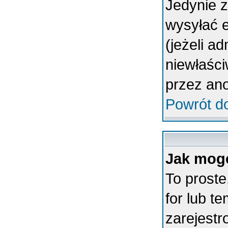
Jedynie 
wysyłać 
(jeżeli a
niewłaśc
przez an
Powrót d
Jak mogę
To proste
for lub t
zarejestr