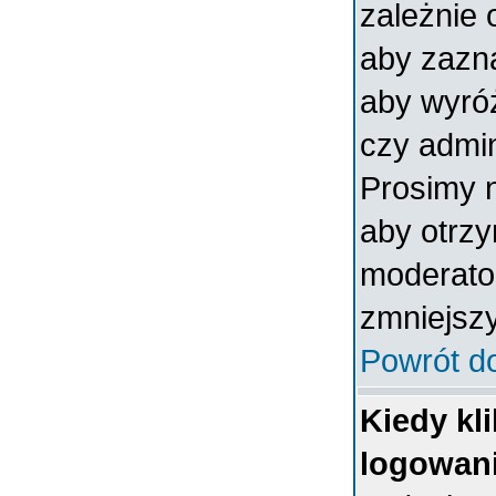
zależnie 
aby zazna
aby wyróż
czy admin
Prosimy n
aby otrz
moderator
zmniejszy
Powrót d
Kiedy kl
logowan