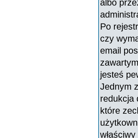
albo prz
administr
Po rejest
czy wymag
email pos
zawartymi
jesteś pe
Jednym z
redukcja
które ze
użytkowni
właściwy 