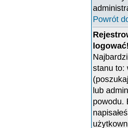
administr
Powrót d
Rejestro
logować
Najbardz
stanu to:
(poszukaj 
lub admin
powodu. B
napisałeś
użytkowni