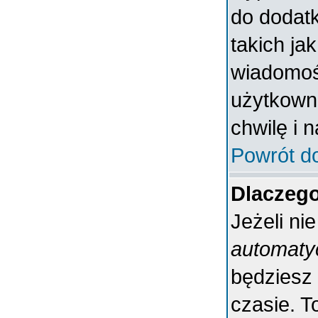
do dodatk
takich ja
wiadomośc
użytkowni
chwilę i 
Powrót d
Dlaczeg
Jeżeli ni
automaty
będziesz
czasie. T