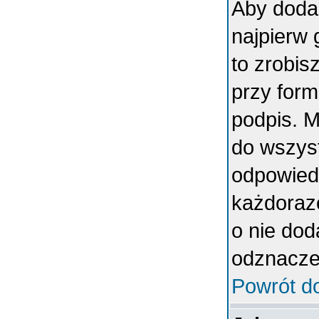
Aby doda
najpierw 
to zrobi
przy form
podpis. 
do wszys
odpowiedn
każdoraz
o nie dod
odznaczen
Powrót d