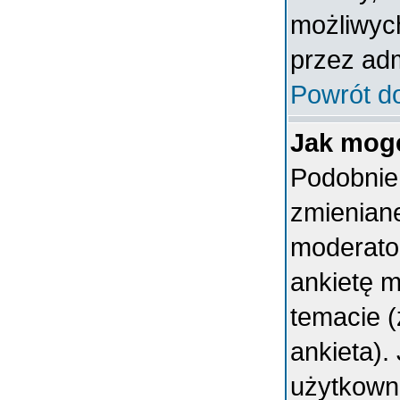
możliwych
przez adm
Powrót d
Jak mogę
Podobnie 
zmieniane
moderator
ankietę 
temacie (
ankieta).
użytkown