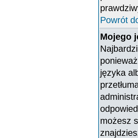
prawdziw
Powrót d
Mojego j
Najbardz
ponieważ 
języka al
przetłuma
administr
odpowiedni
możesz sa
znajdzies