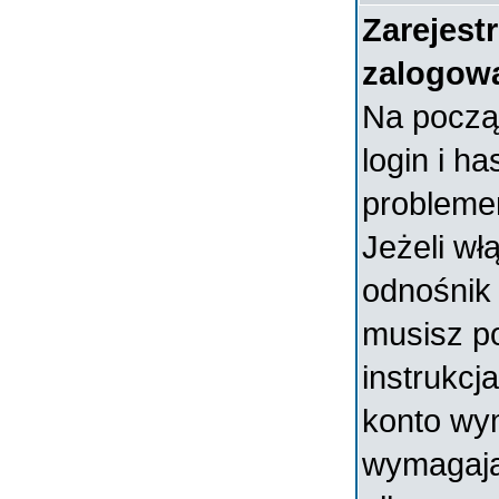
Zarejest
zalogow
Na począ
login i ha
probleme
Jeżeli wł
odnośni
musisz p
instrukcja
konto wym
wymagają