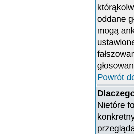
którąkolwi
oddane gł
mogą anki
ustawion
fałszowan
głosowan
Powrót d
Dlaczeg
Nietóre 
konkretn
przegląda