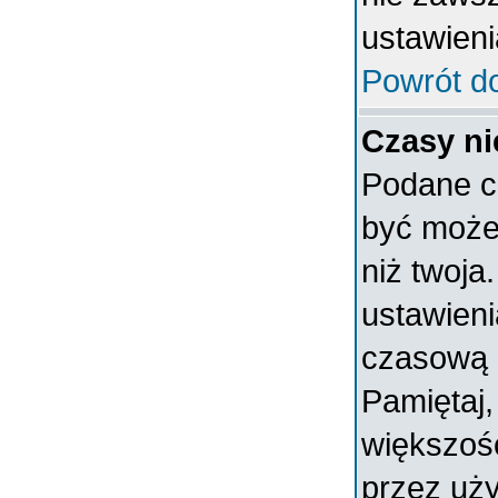
ustawieni
Powrót d
Czasy ni
Podane c
być może 
niż twoja.
ustawieni
czasową 
Pamiętaj,
większoś
przez uży