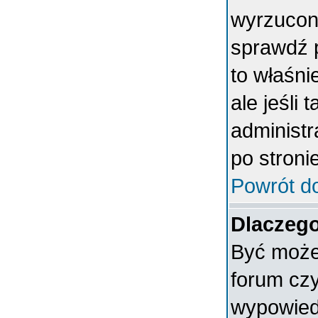
wyrzucony
sprawdź p
to właśni
ale jeśli 
administ
po stronie
Powrót d
Dlaczego
Być może 
forum czy
wypowiedz