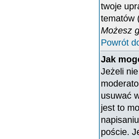
twoje upr
tematów (
Możesz gł
Powrót d
Jak mogę
Jeżeli ni
moderato
usuwać w
jest to m
napisaniu
poście. J