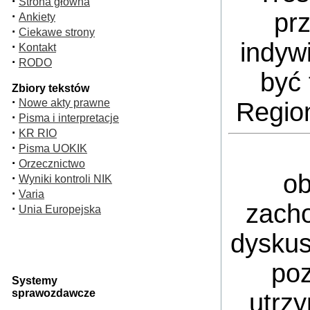
·
Strona główna
pr
·
Ankiety
·
Ciekawe strony
indyw
·
Kontakt
·
RODO
być 
Zbiory tekstów
·
Nowe akty prawne
Regio
·
Pisma i interpretacje
·
KR RIO
·
Pisma UOKIK
·
Orzecznictwo
ob
·
Wyniki kontroli NIK
·
Varia
zacho
·
Unia Europejska
dyskus
poz
Systemy
sprawozdawcze
utrz