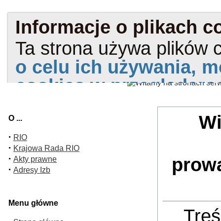
Wi
O ...
·
RIO
·
Krajowa Rada RIO
·
prow
Akty prawne
·
Adresy Izb
Menu główne
Treś