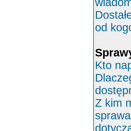
wiadom
Dostał
od kog
Spraw
Kto nap
Dlaczeg
dostęp
Z kim 
sprawa
dotycz