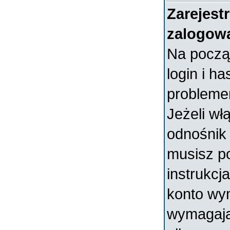
Zarejest
zalogow
Na począ
login i ha
probleme
Jeżeli wł
odnośni
musisz p
instrukcja
konto wym
wymagają