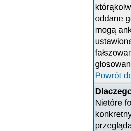
którąkolwi
oddane gł
mogą anki
ustawion
fałszowan
głosowan
Powrót d
Dlaczeg
Nietóre 
konkretn
przegląda