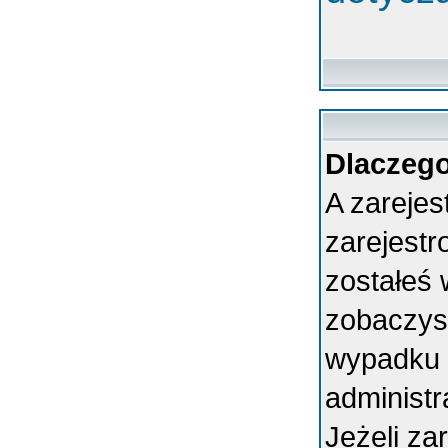
Dlaczego
A zarejes
zarejest
zostałeś 
zobaczys
wypadku 
administ
Jeżeli za