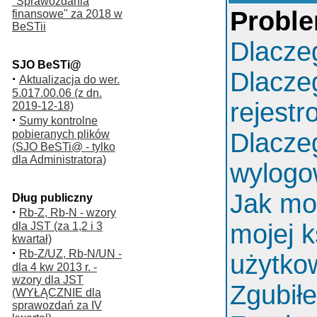
"Sprawozdania
Proble
finansowe" za 2018 w
BeSTii
Dlacze
SJO BeSTi@
Dlacze
·
Aktualizacja do wer.
5.017.00.06 (z dn.
rejest
2019-12-18)
·
Sumy kontrolne
pobieranych plików
Dlacze
(SJO BeSTi@ - tylko
dla Administratora)
wylog
Jak mo
Dług publiczny
·
Rb-Z, Rb-N - wzory
mojej k
dla JST (za 1,2 i 3
kwartał)
·
Rb-Z/UZ, Rb-N/UN -
użytko
dla 4 kw 2013 r. -
wzory dla JST
Zgubił
(WYŁĄCZNIE dla
sprawozdań za IV