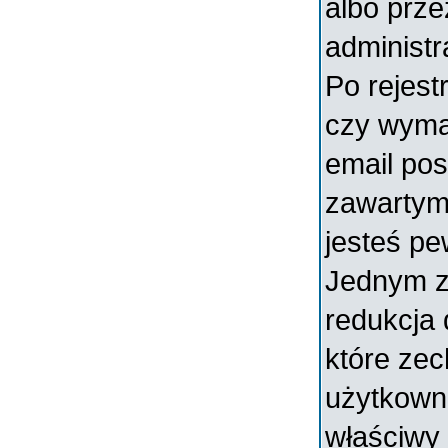
albo prz
administr
Po rejest
czy wymag
email pos
zawartymi
jesteś pe
Jednym z
redukcja
które ze
użytkowni
właściwy 