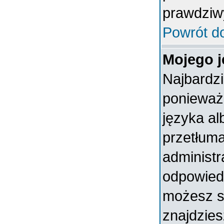
prawdziw
Powrót d
Mojego j
Najbardz
ponieważ 
języka al
przetłuma
administr
odpowiedni
możesz sa
znajdzies