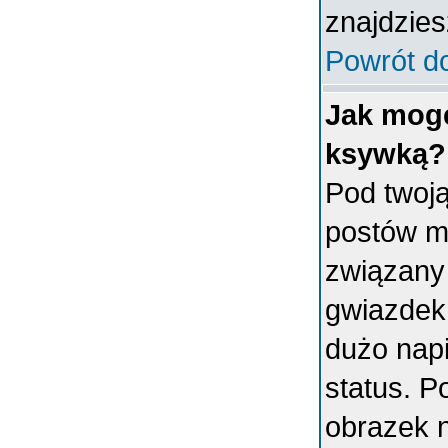
znajdzies
Powrót d
Jak mogę
ksywką?
Pod twoj
postów m
związany
gwiazdek
dużo napi
status. 
obrazek 