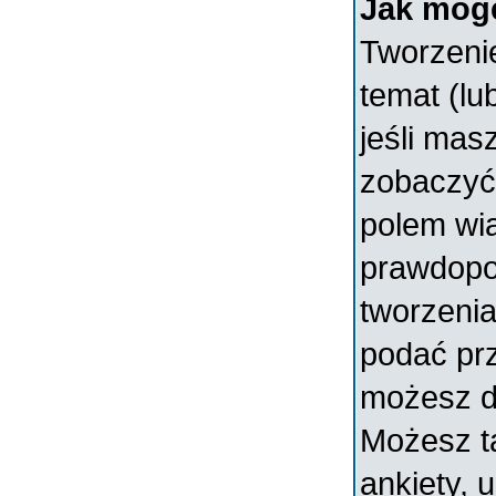
Jak mogę
Tworzenie
temat (lu
jeśli mas
zobaczyć
polem wia
prawdopo
tworzenia
podać prz
możesz d
Możesz t
ankiety, 