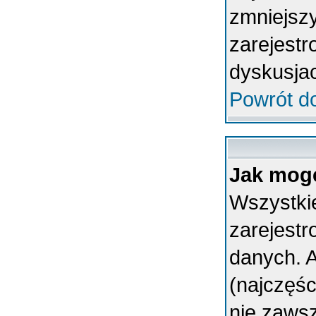
zmniejsz
zarejestr
dyskusja
Powrót d
Jak mogę
Wszystkie
zarejest
danych. A
(najczęśc
nie zawsz