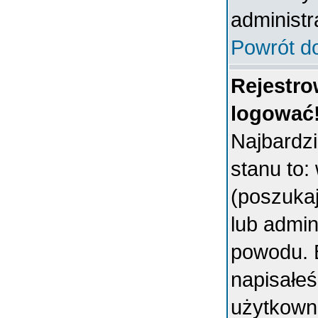
administr
Powrót d
Rejestro
logować
Najbardz
stanu to:
(poszukaj 
lub admin
powodu. B
napisałeś
użytkowni