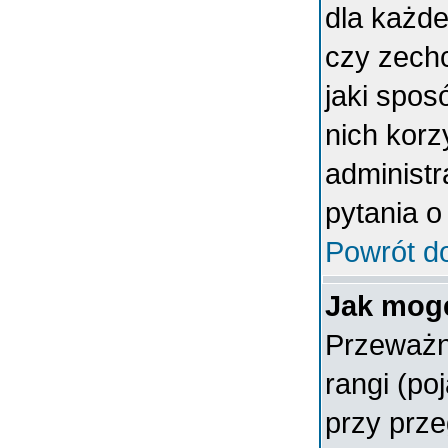
dla każde
czy zech
jaki spos
nich korz
administr
pytania o
Powrót d
Jak mogę
Przeważn
rangi (po
przy prze