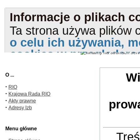
Wi
O ...
·
RIO
·
Krajowa Rada RIO
·
prow
Akty prawne
·
Adresy Izb
Menu główne
Treś