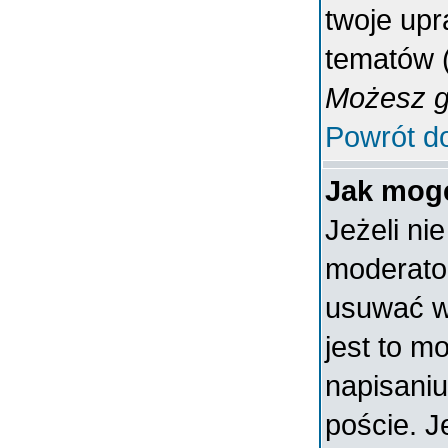
twoje upr
tematów (
Możesz gł
Powrót d
Jak mogę
Jeżeli ni
moderato
usuwać w
jest to m
napisaniu
poście. J