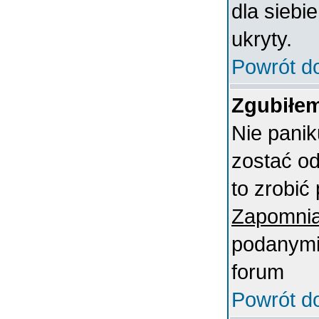
dla siebi
ukryty.
Powrót d
Zgubiłem
Nie panik
zostać o
to zrobić 
Zapomnia
podanymi 
forum
Powrót d