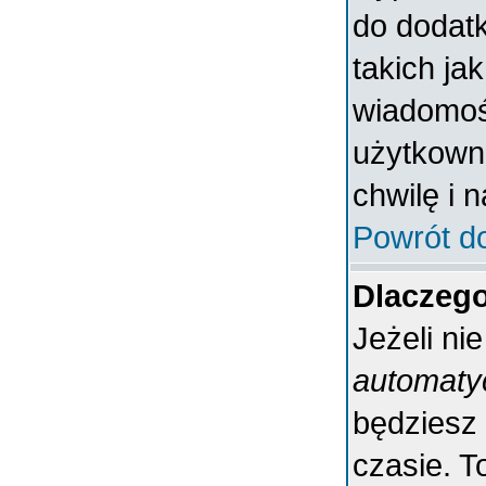
do dodatk
takich ja
wiadomośc
użytkowni
chwilę i 
Powrót d
Dlaczeg
Jeżeli ni
automaty
będziesz
czasie. T