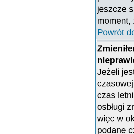
jeszcze s
moment, ż
Powrót d
Zmieniłe
nieprawi
Jeżeli je
czasowej
czas letn
osbługi 
więc w ok
podane c