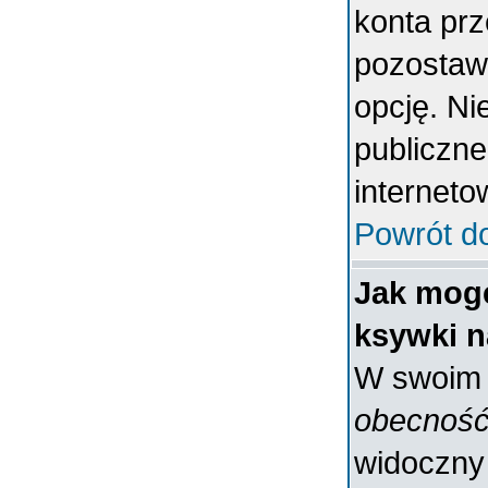
konta prz
pozostaw
opcję. Ni
publiczne
interneto
Powrót d
Jak mogę
ksywki n
W swoim p
obecność
widoczny 