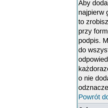
Aby doda
najpierw 
to zrobi
przy form
podpis. 
do wszys
odpowiedn
każdoraz
o nie dod
odznaczen
Powrót d