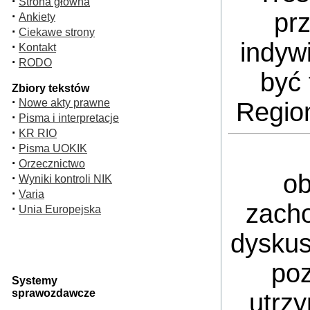
·
Strona główna
pr
·
Ankiety
·
Ciekawe strony
indyw
·
Kontakt
·
RODO
być 
Zbiory tekstów
·
Nowe akty prawne
Regio
·
Pisma i interpretacje
·
KR RIO
·
Pisma UOKIK
·
Orzecznictwo
ob
·
Wyniki kontroli NIK
·
Varia
zacho
·
Unia Europejska
dyskus
poz
Systemy
sprawozdawcze
utrz