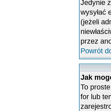
Jedynie 
wysyłać 
(jeżeli a
niewłaśc
przez an
Powrót d
Jak mogę
To proste
for lub t
zarejestr