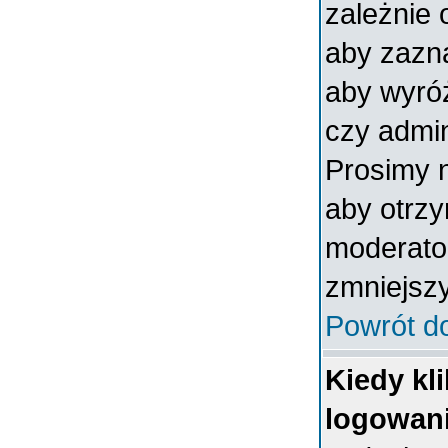
zależnie 
aby zazna
aby wyróż
czy admin
Prosimy n
aby otrz
moderator
zmniejszy
Powrót d
Kiedy kl
logowan