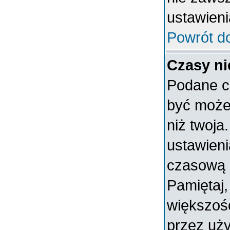
ustawieni
Powrót d
Czasy ni
Podane c
być może 
niż twoja.
ustawieni
czasową 
Pamiętaj,
większoś
przez uży