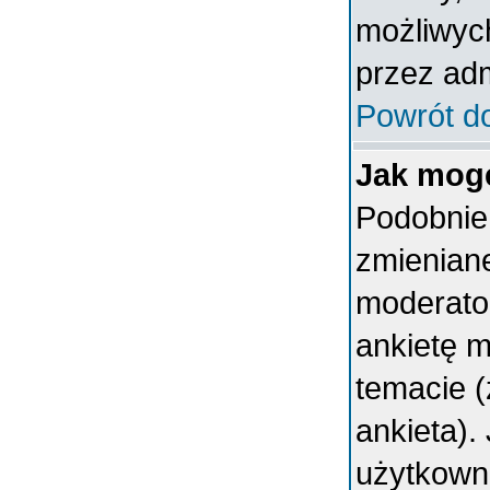
możliwych
przez adm
Powrót d
Jak mogę
Podobnie 
zmieniane
moderator
ankietę 
temacie (
ankieta).
użytkown