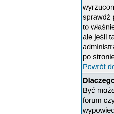
wyrzucony
sprawdź p
to właśni
ale jeśli 
administ
po stronie
Powrót d
Dlaczego
Być może 
forum czy
wypowiedz