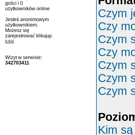
Format
gości i 0
użytkowników online
Czym j
Jesteś anonimowym
Czy m
użytkownikiem.
Możesz się
Czym s
zarejestrować klikając
tutaj
Czy mo
Wizyt w serwisie:
Czym s
342703411
Czym s
Czym s
Poziom
Kim są