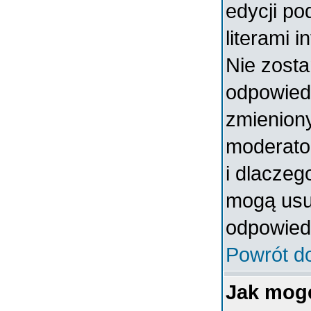
edycji po
literami 
Nie zosta
odpowiedzi
zmieniony
moderator
i dlaczeg
mogą usun
odpowiedz
Powrót d
Jak mog