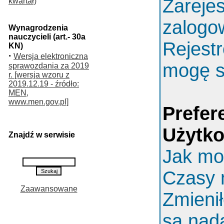
Zarejes
kwartał)
zalogo
Wynagrodzenia
nauczycieli (art.- 30a
Rejestr
KN)
·
Wersja elektroniczna
mogę s
sprawozdania za 2019
r. [wersja wzoru z
2019.12.19 - źródło:
MEN,
www.men.gov.pl]
Prefer
Użytk
Znajdź w serwisie
Jak mo
Czasy 
Zaawansowane
Zmieni
są nada