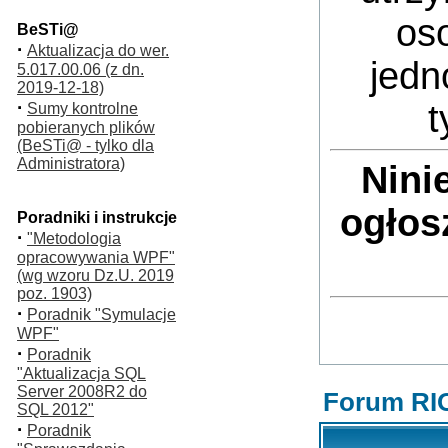
oso
BeSTi@
·
Aktualizacja do wer.
jedn
5.017.00.06 (z dn.
2019-12-18)
·
t
Sumy kontrolne
pobieranych plików
(BeSTi@ - tylko dla
Administratora)
Nini
ogłos
Poradniki i instrukcje
·
"Metodologia
opracowywania WPF"
(wg wzoru Dz.U. 2019
poz. 1903)
·
Poradnik "Symulacje
WPF"
·
Poradnik
"Aktualizacja SQL
Server 2008R2 do
Forum RI
SQL 2012"
·
Poradnik