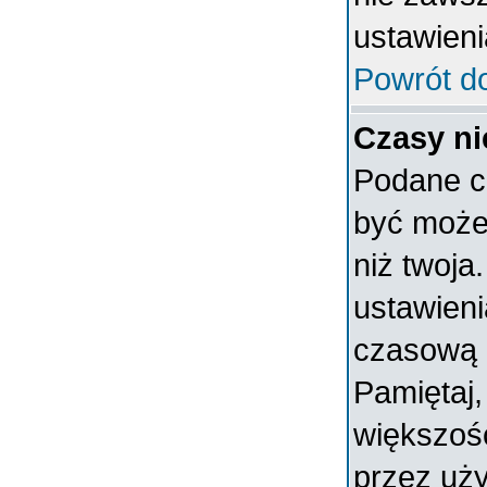
ustawieni
Powrót d
Czasy ni
Podane c
być może 
niż twoja.
ustawieni
czasową 
Pamiętaj,
większoś
przez uży