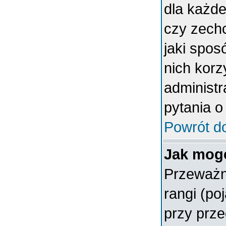
dla każde
czy zech
jaki spos
nich korz
administr
pytania o
Powrót d
Jak mogę
Przeważn
rangi (po
przy prze