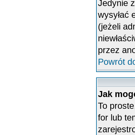
Jedynie 
wysyłać 
(jeżeli a
niewłaśc
przez an
Powrót d
Jak mogę
To proste
for lub t
zarejestr