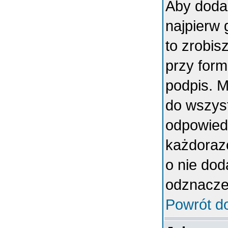
Aby doda
najpierw 
to zrobi
przy form
podpis. 
do wszys
odpowiedn
każdoraz
o nie dod
odznaczen
Powrót d