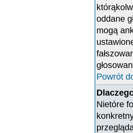
którąkolwi
oddane gł
mogą anki
ustawion
fałszowan
głosowan
Powrót d
Dlaczeg
Nietóre 
konkretn
przegląda