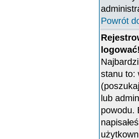
administr
Powrót d
Rejestro
logować
Najbardz
stanu to:
(poszukaj 
lub admin
powodu. B
napisałeś
użytkowni