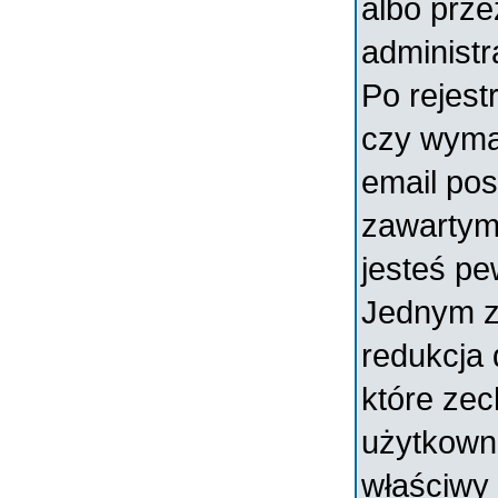
albo prz
administr
Po rejest
czy wymag
email pos
zawartymi
jesteś pe
Jednym z
redukcja
które ze
użytkowni
właściwy 