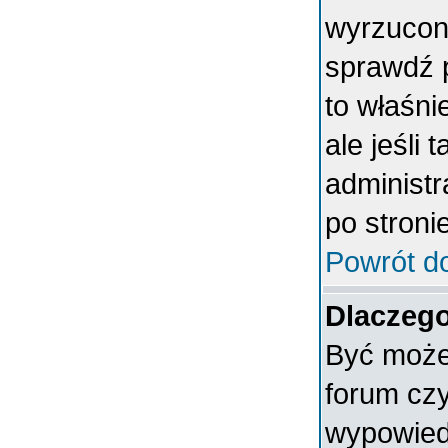
wyrzucony
sprawdź p
to właśni
ale jeśli 
administ
po stronie
Powrót d
Dlaczego
Być może 
forum czy
wypowiedz