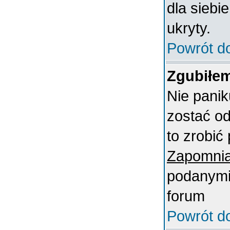
dla siebi
ukryty.
Powrót d
Zgubiłem
Nie panik
zostać o
to zrobić 
Zapomnia
podanymi 
forum
Powrót d