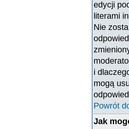
edycji po
literami 
Nie zosta
odpowiedzi
zmieniony
moderator
i dlaczeg
mogą usun
odpowiedz
Powrót d
Jak mog