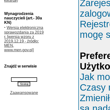
Zarejes
kwartał)
zalogo
Wynagrodzenia
nauczycieli (art.- 30a
Rejestr
KN)
·
Wersja elektroniczna
mogę s
sprawozdania za 2019
r. [wersja wzoru z
2019.12.19 - źródło:
MEN,
www.men.gov.pl]
Prefer
Użytk
Znajdź w serwisie
Jak mo
Czasy 
Zaawansowane
Zmieni
są nada