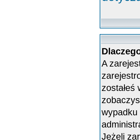
Dlaczego
A zarejes
zarejest
zostałeś 
zobaczys
wypadku 
administ
Jeżeli za