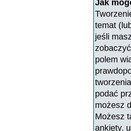
Jak mogę
Tworzenie
temat (lu
jeśli mas
zobaczyć
polem wia
prawdopo
tworzenia
podać prz
możesz d
Możesz t
ankiety, 