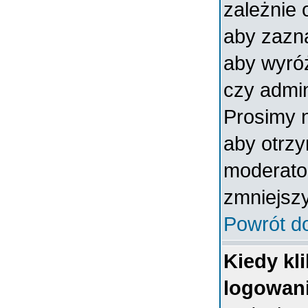
zależnie 
aby zazna
aby wyróż
czy admin
Prosimy n
aby otrz
moderator
zmniejszy
Powrót d
Kiedy kl
logowan