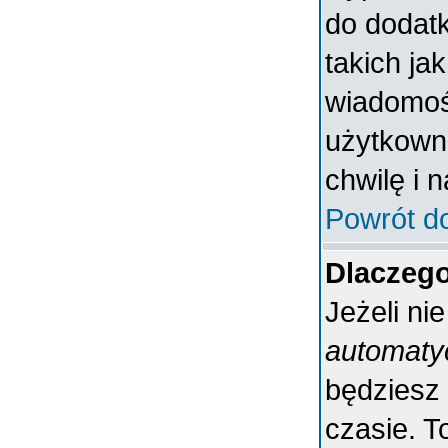
do dodatk
takich ja
wiadomośc
użytkowni
chwilę i 
Powrót d
Dlaczeg
Jeżeli ni
automaty
będziesz
czasie. T