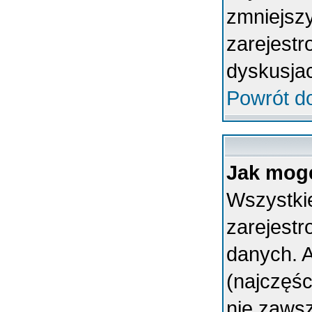
zmniejsz
zarejestr
dyskusja
Powrót d
Jak mogę
Wszystkie
zarejest
danych. A
(najczęśc
nie zawsz