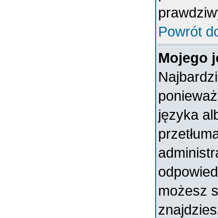
prawdziw
Powrót d
Mojego j
Najbardz
ponieważ 
języka al
przetłuma
administr
odpowiedni
możesz sa
znajdzies