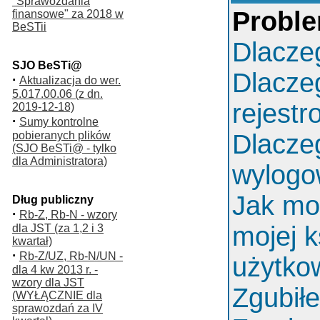
"Sprawozdania
Proble
finansowe" za 2018 w
BeSTii
Dlacze
SJO BeSTi@
Dlacze
·
Aktualizacja do wer.
5.017.00.06 (z dn.
rejest
2019-12-18)
·
Sumy kontrolne
pobieranych plików
Dlacze
(SJO BeSTi@ - tylko
dla Administratora)
wylog
Jak mo
Dług publiczny
·
Rb-Z, Rb-N - wzory
mojej k
dla JST (za 1,2 i 3
kwartał)
·
Rb-Z/UZ, Rb-N/UN -
użytko
dla 4 kw 2013 r. -
wzory dla JST
Zgubił
(WYŁĄCZNIE dla
sprawozdań za IV