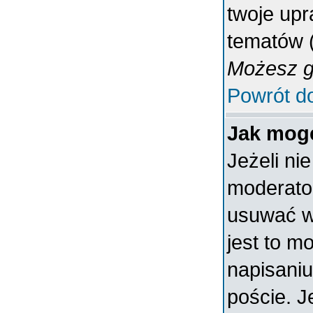
twoje upr
tematów (
Możesz gł
Powrót d
Jak mogę
Jeżeli ni
moderato
usuwać w
jest to m
napisaniu
poście. J