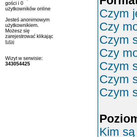
Format
gości i 0
użytkowników online
Czym j
Jesteś anonimowym
Czy m
użytkownikiem.
Możesz się
Czym s
zarejestrować klikając
tutaj
Czy mo
Wizyt w serwisie:
Czym s
343054425
Czym s
Czym s
Poziom
Kim są