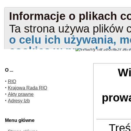
Wi
O ...
·
RIO
·
Krajowa Rada RIO
·
prow
Akty prawne
·
Adresy Izb
Menu główne
Treś