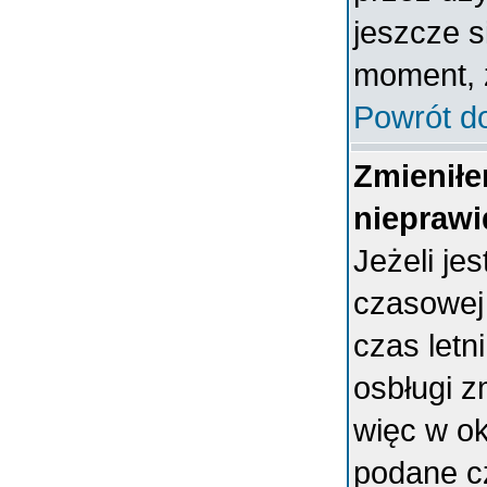
jeszcze s
moment, ż
Powrót d
Zmieniłe
nieprawi
Jeżeli je
czasowej
czas letn
osbługi 
więc w ok
podane c