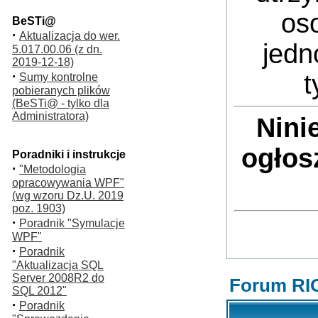
oso
BeSTi@
·
Aktualizacja do wer.
jedn
5.017.00.06 (z dn.
2019-12-18)
·
t
Sumy kontrolne
pobieranych plików
(BeSTi@ - tylko dla
Administratora)
Nini
ogłos
Poradniki i instrukcje
·
"Metodologia
opracowywania WPF"
(wg wzoru Dz.U. 2019
poz. 1903)
·
Poradnik "Symulacje
WPF"
·
Poradnik
"Aktualizacja SQL
Server 2008R2 do
Forum RI
SQL 2012"
·
Poradnik