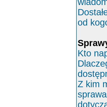
wiadom
Dostał
od kog
Spraw
Kto nap
Dlaczeg
dostęp
Z kim 
sprawa
dotycz