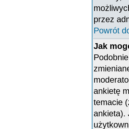
możliwych
przez adm
Powrót d
Jak mogę
Podobnie 
zmieniane
moderator
ankietę 
temacie (
ankieta).
użytkown