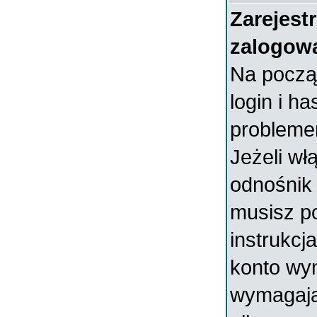
Zarejest
zalogow
Na począ
login i ha
probleme
Jeżeli wł
odnośni
musisz p
instrukcja
konto wym
wymagają