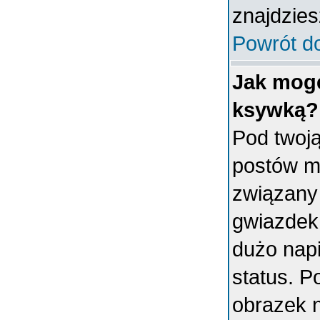
znajdzies
Powrót d
Jak mogę
ksywką?
Pod twoj
postów m
związany
gwiazdek
dużo napi
status. 
obrazek 