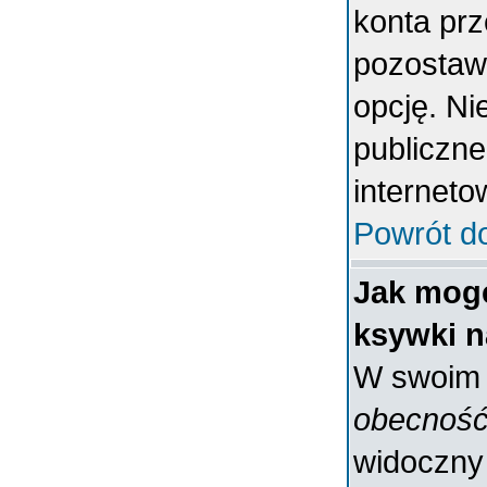
konta prz
pozostaw
opcję. Ni
publiczne
interneto
Powrót d
Jak mogę
ksywki n
W swoim p
obecność
widoczny 