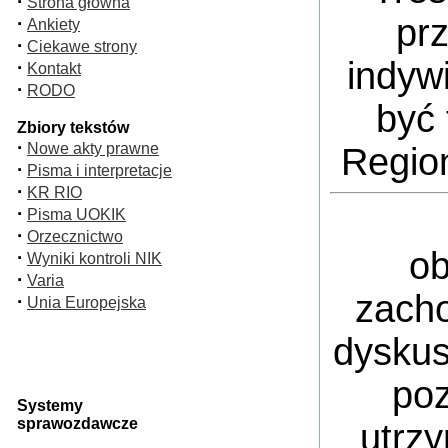
·
Strona główna
pr
·
Ankiety
·
Ciekawe strony
indyw
·
Kontakt
·
RODO
być 
Zbiory tekstów
·
Nowe akty prawne
Regio
·
Pisma i interpretacje
·
KR RIO
·
Pisma UOKIK
·
Orzecznictwo
ob
·
Wyniki kontroli NIK
·
Varia
zacho
·
Unia Europejska
dyskus
poz
Systemy
sprawozdawcze
utrz