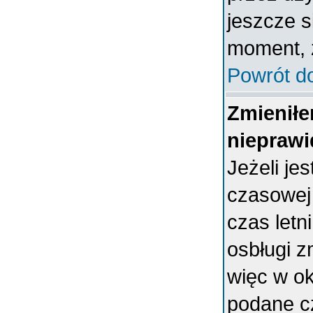
jeszcze s
moment, ż
Powrót d
Zmieniłe
nieprawi
Jeżeli je
czasowej
czas letn
osbługi 
więc w ok
podane c