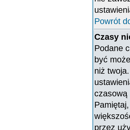
ustawieni
Powrót d
Czasy ni
Podane c
być może 
niż twoja.
ustawieni
czasową 
Pamiętaj,
większoś
przez uży