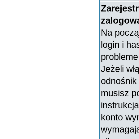
Zarejest
zalogow
Na począ
login i ha
probleme
Jeżeli wł
odnośni
musisz p
instrukcja
konto wym
wymagają