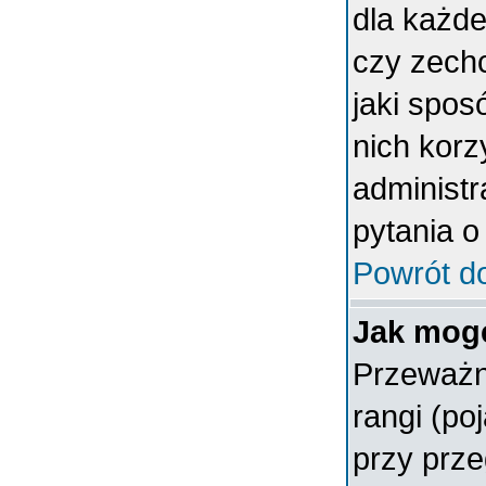
dla każde
czy zech
jaki spos
nich korz
administr
pytania o
Powrót d
Jak mogę
Przeważn
rangi (po
przy prze