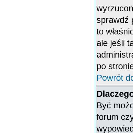
wyrzucony
sprawdź p
to właśni
ale jeśli 
administ
po stronie
Powrót d
Dlaczego
Być może 
forum czy
wypowiedz