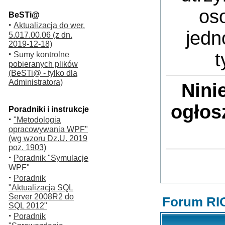
oso
BeSTi@
·
Aktualizacja do wer.
jedn
5.017.00.06 (z dn.
2019-12-18)
·
t
Sumy kontrolne
pobieranych plików
(BeSTi@ - tylko dla
Administratora)
Nini
ogłos
Poradniki i instrukcje
·
"Metodologia
opracowywania WPF"
(wg wzoru Dz.U. 2019
poz. 1903)
·
Poradnik "Symulacje
WPF"
·
Poradnik
"Aktualizacja SQL
Server 2008R2 do
Forum RI
SQL 2012"
·
Poradnik