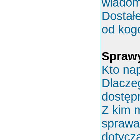
wiadom
Dostał
od kog
Spraw
Kto nap
Dlaczeg
dostęp
Z kim 
sprawa
dotycz