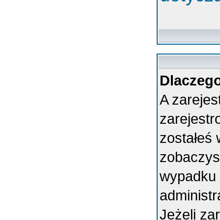
Dlaczego
A zarejes
zarejest
zostałeś 
zobaczys
wypadku 
administ
Jeżeli za