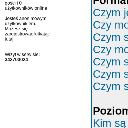
Format
gości i 0
użytkowników online
Czym j
Jesteś anonimowym
Czy m
użytkownikiem.
Możesz się
Czym s
zarejestrować klikając
tutaj
Czy mo
Wizyt w serwisie:
Czym s
342703024
Czym s
Czym s
Poziom
Kim są