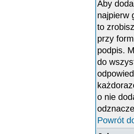
Aby doda
najpierw 
to zrobi
przy form
podpis. 
do wszys
odpowiedn
każdoraz
o nie dod
odznaczen
Powrót d