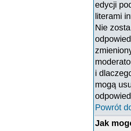
edycji po
literami 
Nie zosta
odpowiedzi
zmieniony
moderator
i dlaczeg
mogą usun
odpowiedz
Powrót d
Jak mog