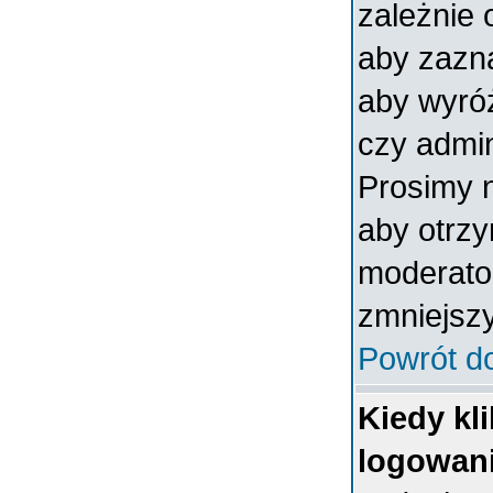
zależnie 
aby zazna
aby wyróż
czy admin
Prosimy n
aby otrz
moderator
zmniejszy
Powrót d
Kiedy kl
logowan