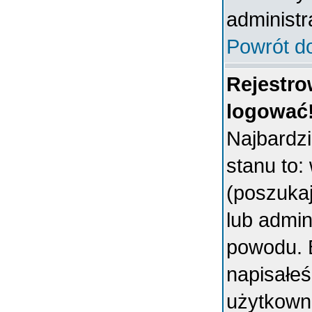
administr
Powrót d
Rejestro
logować
Najbardz
stanu to:
(poszukaj 
lub admin
powodu. B
napisałeś
użytkowni