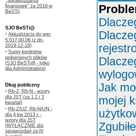
"Sprawozdania
Proble
finansowe" za 2018 w
BeSTii
Dlacze
SJO BeSTi@
Dlacze
·
Aktualizacja do wer.
5.017.00.06 (z dn.
rejest
2019-12-18)
·
Sumy kontrolne
pobieranych plików
Dlacze
(SJO BeSTi@ - tylko
dla Administratora)
wylog
Jak mo
Dług publiczny
·
Rb-Z, Rb-N - wzory
mojej k
dla JST (za 1,2 i 3
kwartał)
·
Rb-Z/UZ, Rb-N/UN -
użytko
dla 4 kw 2013 r. -
wzory dla JST
Zgubił
(WYŁĄCZNIE dla
sprawozdań za IV