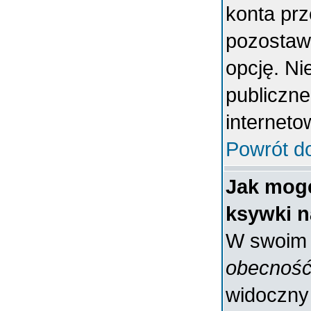
konta prz
pozostaw
opcję. Ni
publiczne
interneto
Powrót d
Jak mogę
ksywki n
W swoim p
obecność
widoczny 