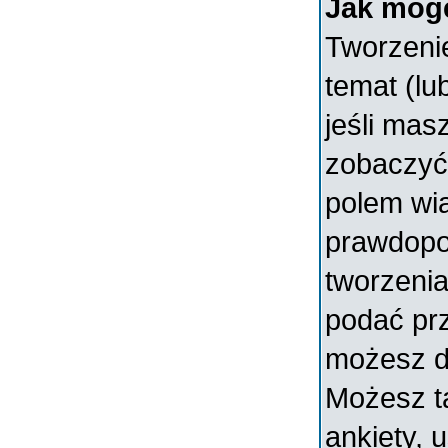
Jak mogę
Tworzenie
temat (lu
jeśli mas
zobaczyć
polem wia
prawdopo
tworzenia
podać prz
możesz d
Możesz t
ankiety, 