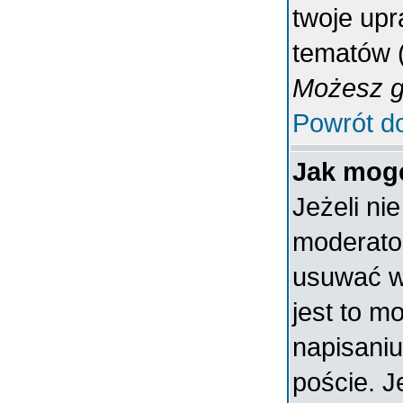
twoje upr
tematów (
Możesz gł
Powrót d
Jak mogę
Jeżeli ni
moderato
usuwać w
jest to m
napisaniu
poście. J