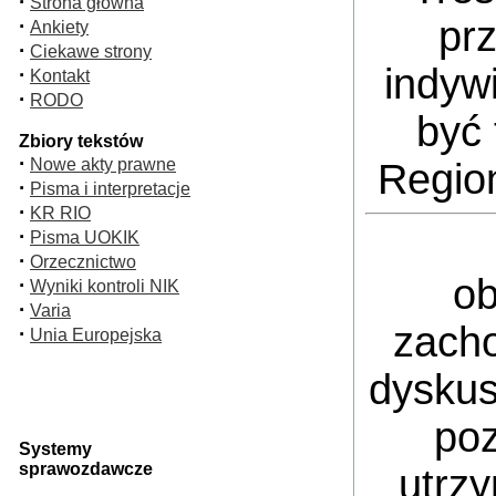
·
Strona główna
pr
·
Ankiety
·
Ciekawe strony
indyw
·
Kontakt
·
RODO
być 
Zbiory tekstów
·
Nowe akty prawne
Regio
·
Pisma i interpretacje
·
KR RIO
·
Pisma UOKIK
·
Orzecznictwo
ob
·
Wyniki kontroli NIK
·
Varia
zacho
·
Unia Europejska
dyskus
poz
Systemy
sprawozdawcze
utrz