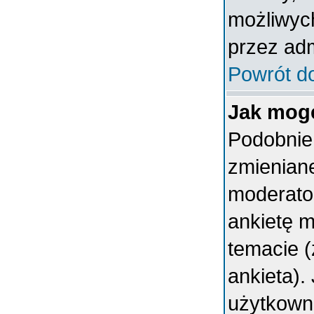
możliwych
przez adm
Powrót d
Jak mogę
Podobnie 
zmieniane
moderator
ankietę 
temacie (
ankieta).
użytkown