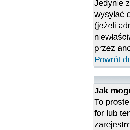
Jedynie 
wysyłać 
(jeżeli a
niewłaśc
przez an
Powrót d
Jak mogę
To proste
for lub t
zarejestr