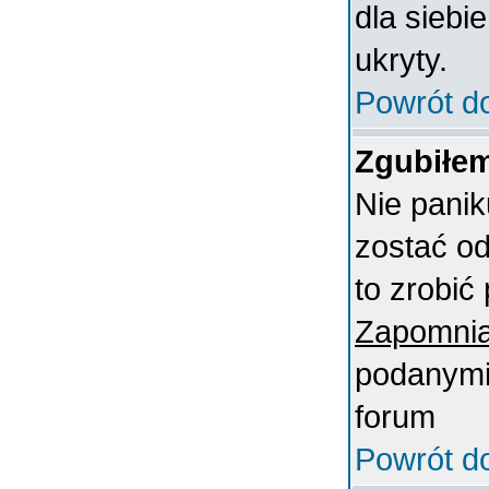
dla siebi
ukryty.
Powrót d
Zgubiłem
Nie panik
zostać o
to zrobić 
Zapomnia
podanymi 
forum
Powrót d