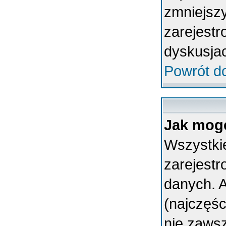
zmniejsz
zarejestr
dyskusja
Powrót d
Jak mogę
Wszystkie
zarejest
danych. A
(najczęśc
nie zawsz