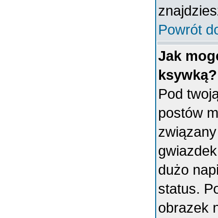
znajdzies
Powrót d
Jak mogę
ksywką?
Pod twoj
postów m
związany
gwiazdek
dużo napi
status. 
obrazek 