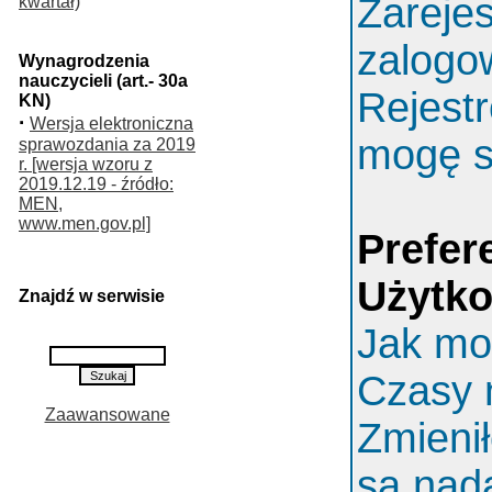
Zarejes
kwartał)
zalogo
Wynagrodzenia
nauczycieli (art.- 30a
Rejestr
KN)
·
Wersja elektroniczna
mogę s
sprawozdania za 2019
r. [wersja wzoru z
2019.12.19 - źródło:
MEN,
www.men.gov.pl]
Prefer
Użytk
Znajdź w serwisie
Jak mo
Czasy 
Zaawansowane
Zmieni
są nada