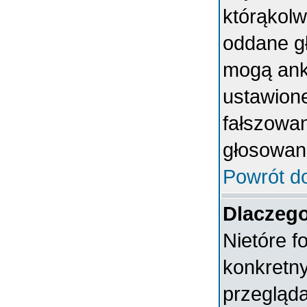
którąkolwi
oddane gł
mogą anki
ustawion
fałszowan
głosowan
Powrót d
Dlaczeg
Nietóre 
konkretn
przegląda