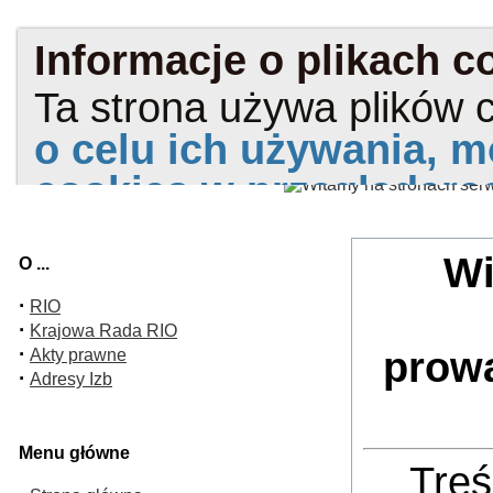
Wi
O ...
·
RIO
·
Krajowa Rada RIO
·
prow
Akty prawne
·
Adresy Izb
Menu główne
Treś