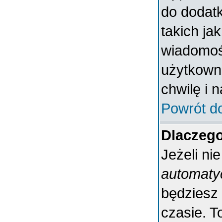
do dodatk
takich ja
wiadomośc
użytkowni
chwilę i 
Powrót d
Dlaczeg
Jeżeli ni
automaty
będziesz
czasie. T