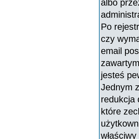
albo prz
administr
Po rejest
czy wymag
email pos
zawartymi
jesteś pe
Jednym z
redukcja
które ze
użytkowni
właściwy 