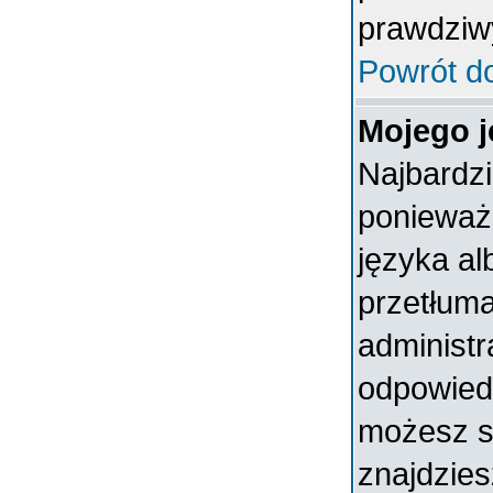
prawdziw
Powrót d
Mojego j
Najbardz
ponieważ 
języka al
przetłuma
administr
odpowiedni
możesz sa
znajdzies