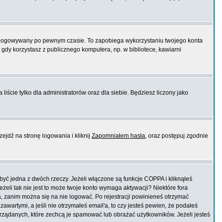
logowywany po pewnym czasie. To zapobiega wykorzystaniu twojego konta
dy korzystasz z publicznego komputera, np. w bibliotece, kawiarni
liście tylko dla administratorów oraz dla siebie. Będziesz liczony jako
ejdź na stronę logowania i kliknij
Zapomniałem hasła
, oraz postępuj zgodnie
yć jedna z dwóch rzeczy. Jeżeli włączone są funkcje COPPA i kliknąłeś
eżeli tak nie jest to może twoje konto wymaga aktywacji? Niektóre fora
, zanim można się na nie logować. Po rejestracji powinieneś otrzymać
wartymi, a jeśli nie otrzymałeś email'a, to czy jesteś pewien, że podałeś
ządanych, które zechcą je spamować lub obrażać użytkowników. Jeżeli jesteś