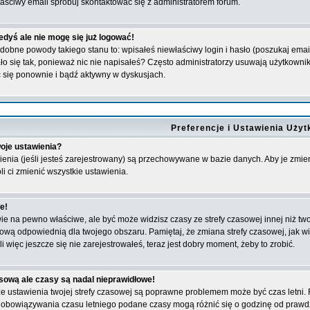
aściwy email spróbuj skontaktować się z administratorem forum.
edyś ale nie mogę się już logować!
bne powody takiego stanu to: wpisałeś niewłaściwy login i hasło (poszukaj email'a,
o się tak, ponieważ nic nie napisałeś? Często administratorzy usuwają użytkownikó
 się ponownie i bądź aktywny w dyskusjach.
Preferencje i Ustawienia Uży
oje ustawienia?
ienia (jeśli jesteś zarejestrowany) są przechowywane w bazie danych. Aby je zmien
i ci zmienić wszystkie ustawienia.
e!
 na pewno właściwe, ale być może widzisz czasy ze strefy czasowej innej niż twoja.
sową odpowiednią dla twojego obszaru. Pamiętaj, że zmiana strefy czasowej, jak
i więc jeszcze się nie zarejestrowałeś, teraz jest dobry moment, żeby to zrobić.
sową ale czasy są nadal nieprawidłowe!
 że ustawienia twojej strefy czasowej są poprawne problemem może być czas letni
e obowiązywania czasu letniego podane czasy mogą różnić się o godzinę od prawd