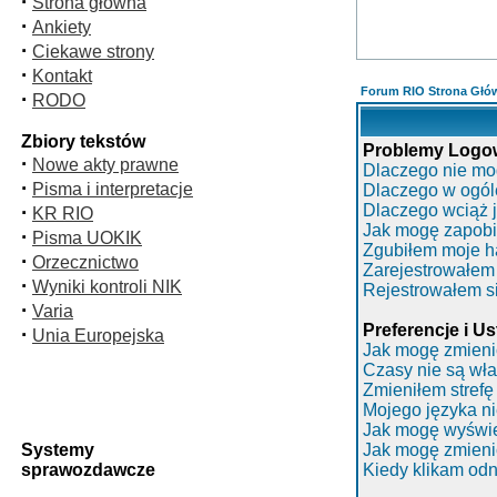
·
Strona główna
·
Ankiety
·
Ciekawe strony
·
Kontakt
Forum RIO Strona Głó
·
RODO
Zbiory tekstów
Problemy Logowa
·
Nowe akty prawne
Dlaczego nie mo
·
Pisma i interpretacje
Dlaczego w ogól
·
Dlaczego wciąż
KR RIO
Jak mogę zapobi
·
Pisma UOKIK
Zgubiłem moje h
·
Orzecznictwo
Zarejestrowałem 
·
Wyniki kontroli NIK
Rejestrowałem si
·
Varia
Preferencje i U
·
Unia Europejska
Jak mogę zmieni
Czasy nie są wła
Zmieniłem strefę
Mojego języka ni
Jak mogę wyświe
Systemy
Jak mogę zmieni
sprawozdawcze
Kiedy klikam od