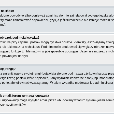
na liście!
obne powody to albo ponieważ administrator nie zainstalował twojego języka albo 
 czy może zainstalować odpowiedni język, a jeśli tłumaczenie nie istnieje możesz s
ony).
 obrazek pod moją ksywką?
ownika przy czytaniu postów mogą być dwa obrazki. Pierwszy jest związany z two
 lub jaki masz na nich status. Pod nim może znajdować się większy obrazek nazywa
tępnić funkcje Emblematów i w jaki sposób je udostępni. Jeżeli nie możesz z nich 
a pewno jest dobry!)
oją rangę?
 zmienić nazwy swojej rangi (pojawiają się one pod nazwą użytkownika przy przegl
zyć liczbę postów, które napisałeś, i aby wyróżnić konkretne osoby, np. moderato
ko po to, aby otrzymać wyższą rangę. W takim wypadku moderator lub administrator 
ik email, forum wymaga logowania
i użytkownicy mogą wysyłać email przez wbudowany w forum system (jeżeli admin
wych użytkowników.