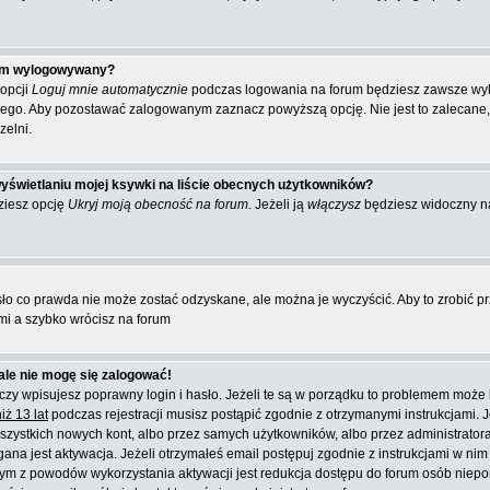
tem wylogowywany?
 opcji
Loguj mnie automatycznie
podczas logowania na forum będziesz zawsze wy
ego. Aby pozostawać zalogowanym zaznacz powyższą opcję. Nie jest to zalecane, g
zelni.
yświetlaniu mojej ksywki na liście obecnych użytkowników?
ziesz opcję
Ukryj moją obecność na forum
. Jeżeli ją
włączysz
będziesz widoczny na 
sło co prawda nie może zostać odzyskane, ale można je wyczyścić. Aby to zrobić prz
mi a szybko wrócisz na forum
ale nie mogę się zalogować!
zy wpisujesz poprawny login i hasło. Jeżeli te są w porządku to problemem może b
ż 13 lat
podczas rejestracji musisz postąpić zgodnie z otrzymanymi instrukcjami. J
zystkich nowych kont, albo przez samych użytkowników, albo przez administratora
 jest aktywacja. Jeżeli otrzymałeś email postępuj zgodnie z instrukcjami w nim za
m z powodów wykorzystania aktywacji jest redukcja dostępu do forum osób niepor