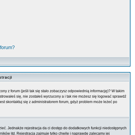
 forum?
tracji
ny z forum (jeśli tak się stało zobaczysz odpowiednią informację)? W takim
trowałeś się, nie zostałeś wyrzucony a i tak nie możesz się logować sprawdź
 jest skontaktuj się z administratorem forum, gdyż problem może leżeć po
zieć. Jednakże rejestracja da ci dostęp do dodatkowych funkcji niedostępnych
ików itd. Rejestracja zajmuje tylko chwilę i naprawdę zalecamy jej