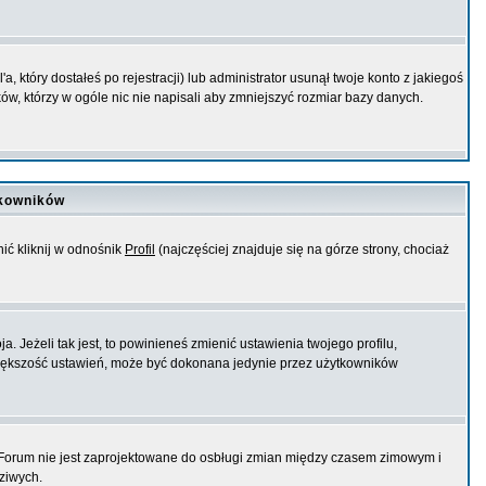
 który dostałeś po rejestracji) lub administrator usunął twoje konto z jakiegoś
w, którzy w ogóle nic nie napisali aby zmniejszyć rozmiar bazy danych.
tkowników
ić kliknij w odnośnik
Profil
(najczęściej znajduje się na górze strony, chociaż
 Jeżeli tak jest, to powinieneś zmienić ustawienia twojego profilu,
 większość ustawień, może być dokonana jedynie przez użytkowników
. Forum nie jest zaprojektowane do osbługi zmian między czasem zimowym i
ziwych.