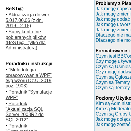
Problemy z Pis
BeSTi@
Jak mogę napisa
·
Jak mogę zmieni
Aktualizacja do wer.
Jak mogę dodać 
5.017.00.06 (z dn.
Jak mogę utworz
2019-12-18)
Jak mogę zmieni
·
Sumy kontrolne
Dlaczego nie ma
pobieranych plików
Dlaczego nie mo
(BeSTi@ - tylko dla
Administratora)
Formatowanie i
Czym jest BBCo
Czy mogę używ
Poradniki i instrukcje
Czym są Uśmies
·
"Metodologia
Czy mogę dodaw
opracowywania WPF"
Czym są Ogłosz
(wg wzoru Dz.U. 2019
Czym są Tematy 
poz. 1903)
Czym są Tematy
·
Poradnik "Symulacje
WPF"
Poziomy Użytko
·
Kim są Administr
Poradnik
Kim są Moderato
"Aktualizacja SQL
Czym są Grupy 
Server 2008R2 do
Jak mogę dołącz
SQL 2012"
Jak mogę zostać
·
Poradnik