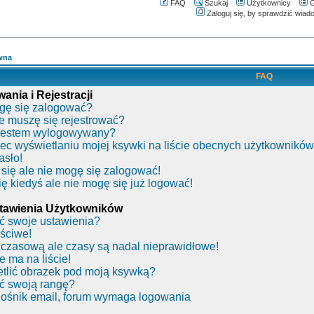
FAQ
Szukaj
Użytkownicy
G
Zaloguj się, by sprawdzić wiad
wna
FAQ
nia i Rejestracji
gę się zalogować?
e muszę się rejestrować?
 jestem wylogowywany?
ec wyświetlaniu mojej ksywki na liście obecnych użytkownikó
asło!
się ale nie mogę się zalogować!
ę kiedyś ale nie mogę się już logować!
stawienia Użytkowników
ć swoje ustawienia?
ściwe!
 czasową ale czasy są nadal nieprawidłowe!
e ma na liście!
tlić obrazek pod moją ksywką?
ć swoją rangę?
nośnik email, forum wymaga logowania