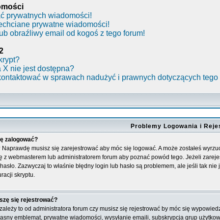
omości
ć prywatnych wiadomości!
iechciane prywatne wiadomości!
b obraźliwy email od kogoś z tego forum!
2
krypt?
 X nie jest dostępna?
kontaktować w sprawach nadużyć i prawnych dotyczących tego
Problemy Logowania i Rejes
ię zalogować?
? Naprawdę musisz się zarejestrować aby móc się logować. A może zostałeś wyrzuco
ę z webmasterem lub administratorem forum aby poznać powód tego. Jeżeli zarejes
hasło. Zazwyczaj to właśnie błędny login lub hasło są problemem, ale jeśli tak nie
racji skryptu.
szę się rejestrować?
zależy to od administratora forum czy musisz się rejestrować by móc się wypowied
 własny emblemat, prywatne wiadomości, wysyłanie emaili, subskrypcja grup użytkown