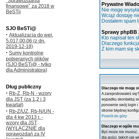
"Sprawozdania
Prywatne Wiad
finansowe" za 2018 w
Nie mogę wysyła
BeSTii
Wciąż dostaję n
Dostałem spam lu
SJO BeSTi@
Sprawy phpBB 
·
Aktualizacja do wer.
Kto napisał ten s
5.017.00.06 (z dn.
Dlaczego funkcja
2019-12-18)
Z kim mam się s
·
Sumy kontrolne
pobieranych plików
(SJO BeSTi@ - tylko
dla Administratora)
Dług publiczny
Dlaczego nie mogę s
·
Rb-Z, Rb-N - wzory
A zarejestrowałeś się
dla JST (za 1,2 i 3
wypadku skontaktuj si
kwartał)
ponownie swój login i 
·
stronie błędnej konfigu
Rb-Z/UZ, Rb-N/UN -
Powrót do góry
dla 4 kw 2013 r. -
wzory dla JST
Dlaczego w ogóle mu
(WYŁĄCZNIE dla
Być może nie musisz, 
sprawozdań za IV
dla gości, takich jak