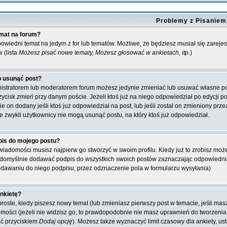
Problemy z Pisaniem
mat na forum?
odpowiedni temat na jedym z for lub tematów. Możliwe, że będziesz musiał się zare
w (lista
Możesz pisać nowe tematy, Możesz głosować w ankietach, itp.
)
b usunąć post?
inistratorem lub moderatorem forum możesz jedynie zmieniać lub usuwać własne post
rzycisk
zmień
przy danym poście. Jeżeli ktoś już na niego odpowiedział po edycji pod
e on dodany jeśli ktoś już odpowiedział na post, lub jeśli został on zmieniony pr
że zwykli użytkownicy nie mogą usunąć postu, na który ktoś już odpowiedział.
is do mojego postu?
iadomości musisz najpierw go stworzyć w swoim profilu. Kiedy już to zrobisz mo
 domyślnie dodawać podpis do wszystkich swoich postów zaznaczając odpowiednią
dawaniu do niego podpisu, przez odznaczenie pola w formularzu wysyłania)
nkietę?
 proste, kiedy piszesz nowy temat (lub zmieniasz pierwszy post w temacie, jeśli m
ści (jeżeli nie widzisz go, to prawdopodobnie nie masz uprawnień do tworzenia an
ć przyciskiem
Dodaj opcję
). Możesz także wyznaczyć limit czasowy dla ankiety, us