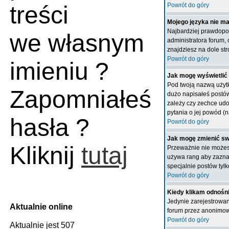
treści
Powrót do góry
Mojego języka nie ma 
Najbardziej prawdopod
we własnym
administratora forum,
znajdziesz na dole str
Powrót do góry
imieniu ?
Jak mogę wyświetlić
Pod twoją nazwą użytk
Zapomniałeś
dużo napisałeś postów
zależy czy zechce udos
pytania o jej powód (n
hasła ?
Powrót do góry
Jak mogę zmienić sw
Kliknij
tutaj
Przeważnie nie możesz
używa rang aby zaznac
specjalnie postów tyl
Powrót do góry
Kiedy klikam odnośn
Jedynie zarejestrowan
Aktualnie online
forum przez anonimo
Powrót do góry
Aktualnie jest 507