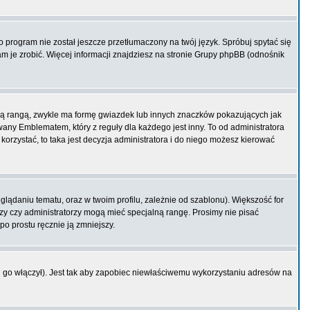
program nie został jeszcze przetłumaczony na twój język. Spróbuj spytać się
am je zrobić. Więcej informacji znajdziesz na stronie Grupy phpBB (odnośnik
ją rangą, zwykle ma formę gwiazdek lub innych znaczków pokazujących jak
ny Emblematem, który z reguły dla każdego jest inny. To od administratora
korzystać, to taka jest decyzja administratora i do niego możesz kierować
ądaniu tematu, oraz w twoim profilu, zależnie od szablonu). Większość for
rzy czy administratorzy mogą mieć specjalną rangę. Prosimy nie pisać
po prostu ręcznie ją zmniejszy.
 go włączył). Jest tak aby zapobiec niewłaściwemu wykorzystaniu adresów na