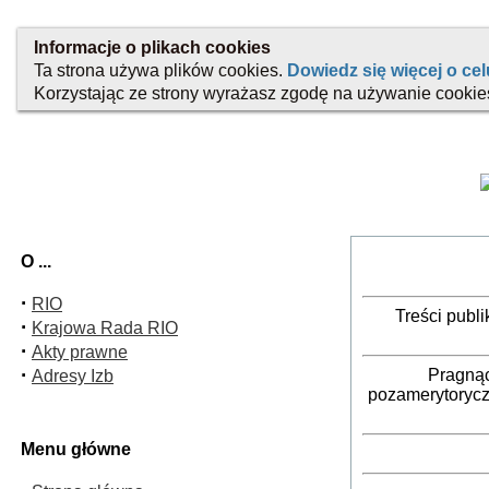
O ...
·
RIO
Treści publ
·
Krajowa Rada RIO
·
Akty prawne
·
Pragnąc
Adresy Izb
pozamerytorycz
Menu główne