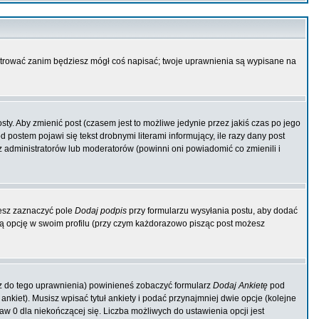
jestrować zanim będziesz mógł coś napisać; twoje uprawnienia są wypisane na
y. Aby zmienić post (czasem jest to możliwe jedynie przez jakiś czas po jego
 postem pojawi się tekst drobnymi literami informujący, ile razy dany post
zez administratorów lub moderatorów (powinni oni powiadomić co zmienili i
żesz zaznaczyć pole
Dodaj podpis
przy formularzu wysyłania postu, aby dodać
 opcję w swoim profilu (przy czym każdorazowo pisząc post możesz
asz do tego uprawnienia) powinieneś zobaczyć formularz
Dodaj Ankietę
pod
kiet). Musisz wpisać tytuł ankiety i podać przynajmniej dwie opcje (kolejne
taw 0 dla niekończącej się. Liczba możliwych do ustawienia opcji jest