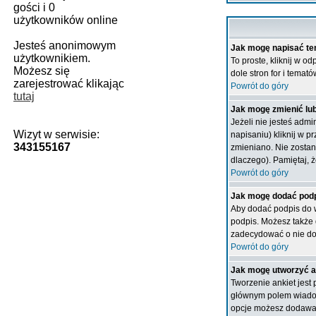
gości i 0
użytkowników online
Jesteś anonimowym
Jak mogę napisać te
użytkownikiem.
To proste, kliknij w 
Możesz się
dole stron for i temató
zarejestrować klikając
Powrót do góry
tutaj
Jak mogę zmienić lu
Jeżeli nie jesteś adm
Wizyt w serwisie:
napisaniu) kliknij w p
343155167
zmieniano. Nie zostani
dlaczego). Pamiętaj, 
Powrót do góry
Jak mogę dodać podp
Aby dodać podpis do w
podpis. Możesz także
zadecydować o nie do
Powrót do góry
Jak mogę utworzyć a
Tworzenie ankiet jest
głównym polem wiadomo
opcje możesz dodawa