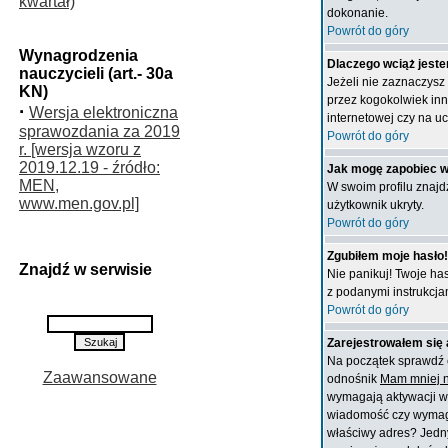
kwartał)
dokonanie.
Powrót do góry
Wynagrodzenia
Dlaczego wciąż jes
nauczycieli (art.- 30a
Jeżeli nie zaznaczysz
KN)
przez kogokolwiek inn
·
Wersja elektroniczna
internetowej czy na uc
sprawozdania za 2019
Powrót do góry
r. [wersja wzoru z
2019.12.19 - źródło:
Jak mogę zapobiec w
MEN,
W swoim profilu znajd
www.men.gov.pl]
użytkownik ukryty.
Powrót do góry
Zgubiłem moje hasło!
Znajdź w serwisie
Nie panikuj! Twoje ha
z podanymi instrukcja
Powrót do góry
Zarejestrowałem się 
Na początek sprawdź c
Zaawansowane
odnośnik
Mam mniej ni
wymagają aktywacji ws
wiadomość czy wymagana
właściwy adres? Jedny