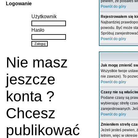
pewien, że podałeś wł
Logowanie
Powrót do góry
Użytkownik
Rejestrowałem się ki
Najbardziej prawdopodo
powodu. Być może stał
Hasło
Spróbuj zarejestrować
Powrót do góry
Nie masz
Jak mogę zmienić sw
Wszystkie twoje ustaw
jeszcze
nie zawsze). To pozwol
Powrót do góry
konta ?
Czasy nie są właściw
Podane czasy są prawie
wybierając strefę cza
Chcesz
zarejestrowanych. Jeśl
Powrót do góry
publikować
Zmieniłem strefę cza
Jeżeli jesteś pewien,
letnim, więc w okresi