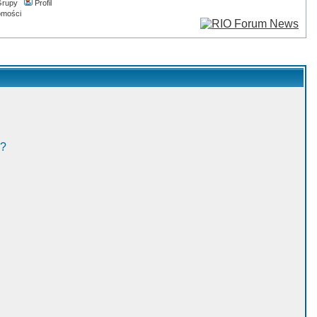
rupy
Profil
omości
w?