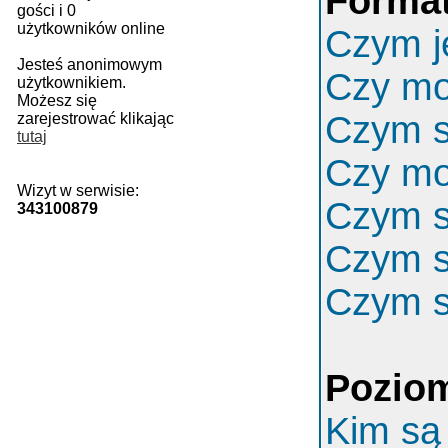
Format
gości i 0
użytkowników online
Czym j
Jesteś anonimowym
Czy m
użytkownikiem.
Możesz się
Czym s
zarejestrować klikając
tutaj
Czy mo
Wizyt w serwisie:
Czym s
343100879
Czym s
Czym s
Poziom
Kim są