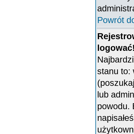
administr
Powrót d
Rejestro
logować
Najbardz
stanu to:
(poszukaj 
lub admin
powodu. B
napisałeś
użytkowni