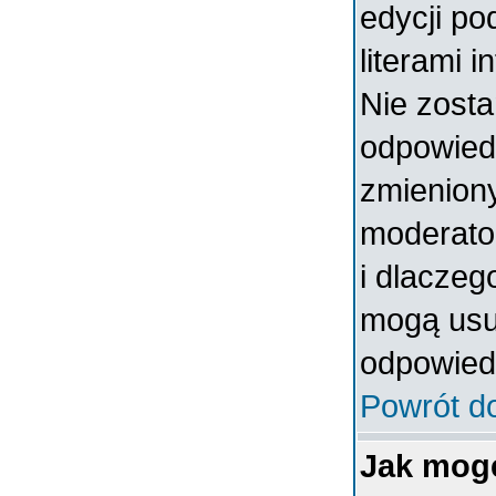
edycji po
literami 
Nie zosta
odpowiedzi
zmieniony
moderator
i dlaczeg
mogą usun
odpowiedz
Powrót d
Jak mog