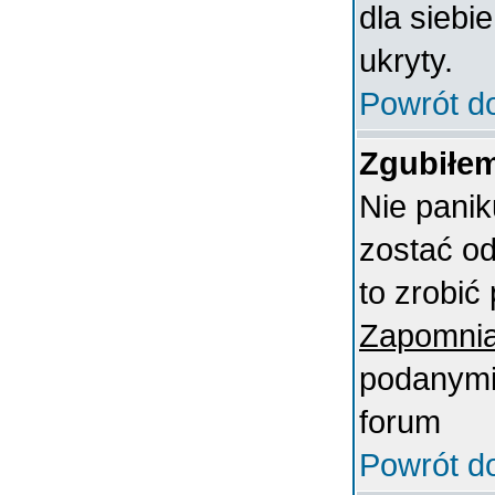
dla siebi
ukryty.
Powrót d
Zgubiłem
Nie panik
zostać o
to zrobić 
Zapomnia
podanymi 
forum
Powrót d