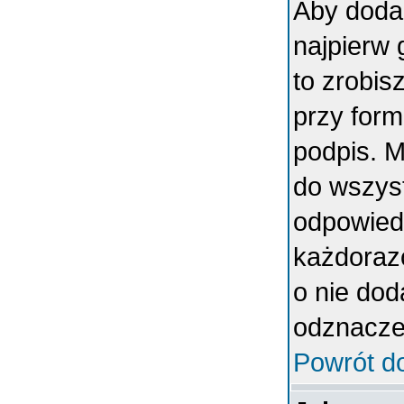
Aby doda
najpierw 
to zrobi
przy form
podpis. 
do wszys
odpowiedn
każdoraz
o nie dod
odznaczen
Powrót d