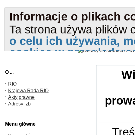
Wi
O ...
·
RIO
·
Krajowa Rada RIO
·
prow
Akty prawne
·
Adresy Izb
Menu główne
Treś