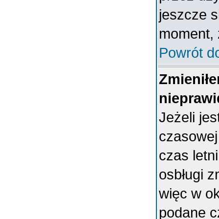
jeszcze s
moment, ż
Powrót d
Zmieniłe
nieprawi
Jeżeli je
czasowej
czas letn
osbługi 
więc w ok
podane c