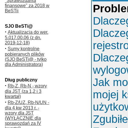
"Sprawozdania
Proble
finansowe" za 2018 w
BeSTii
Dlacze
SJO BeSTi@
Dlacze
·
Aktualizacja do wer.
5.017.00.06 (z dn.
rejest
2019-12-18)
·
Sumy kontrolne
pobieranych plików
Dlacze
(SJO BeSTi@ - tylko
dla Administratora)
wylog
Jak mo
Dług publiczny
·
Rb-Z, Rb-N - wzory
mojej k
dla JST (za 1,2 i 3
kwartał)
·
Rb-Z/UZ, Rb-N/UN -
użytko
dla 4 kw 2013 r. -
wzory dla JST
Zgubił
(WYŁĄCZNIE dla
sprawozdań za IV