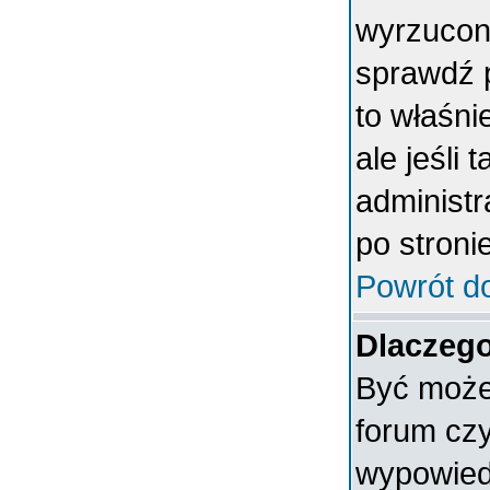
wyrzucony
sprawdź p
to właśni
ale jeśli 
administ
po stronie
Powrót d
Dlaczego
Być może 
forum czy
wypowiedz