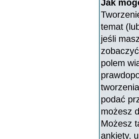
Jak mogę
Tworzenie
temat (lu
jeśli mas
zobaczyć
polem wia
prawdopo
tworzenia
podać prz
możesz d
Możesz t
ankiety, 