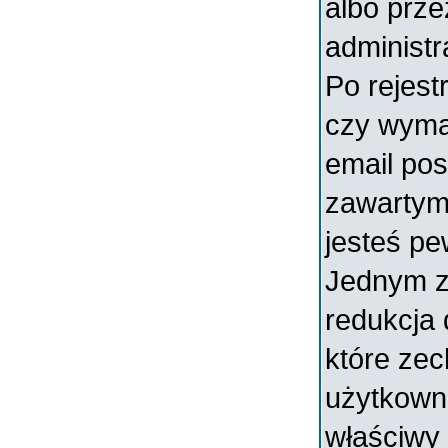
albo prz
administr
Po rejest
czy wymag
email pos
zawartymi
jesteś pe
Jednym z
redukcja
które ze
użytkowni
właściwy 