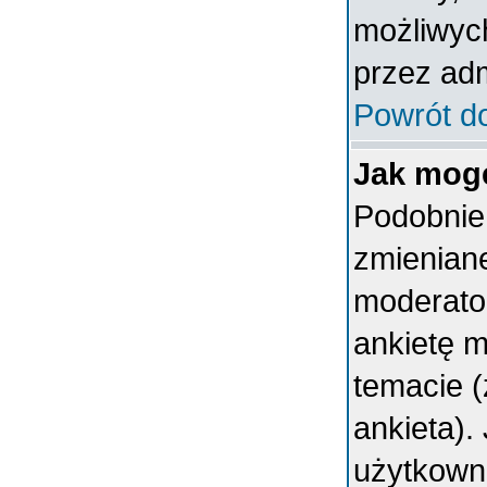
możliwych
przez adm
Powrót d
Jak mogę
Podobnie 
zmieniane
moderator
ankietę 
temacie (
ankieta).
użytkown