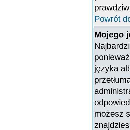
prawdziw
Powrót d
Mojego j
Najbardz
ponieważ 
języka al
przetłuma
administr
odpowiedni
możesz sa
znajdzies