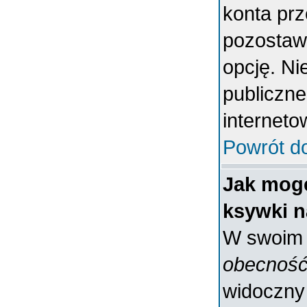
konta prz
pozostaw
opcję. Ni
publiczne
interneto
Powrót d
Jak mogę
ksywki n
W swoim p
obecność
widoczny 