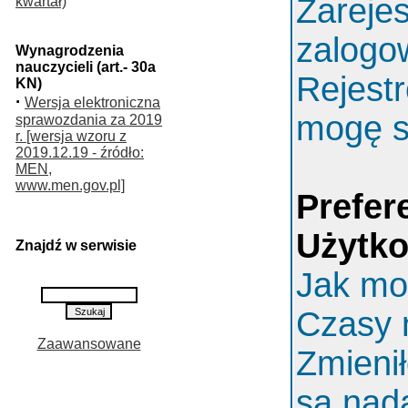
Zarejes
kwartał)
zalogo
Wynagrodzenia
nauczycieli (art.- 30a
Rejestr
KN)
·
Wersja elektroniczna
mogę s
sprawozdania za 2019
r. [wersja wzoru z
2019.12.19 - źródło:
MEN,
www.men.gov.pl]
Prefer
Użytk
Znajdź w serwisie
Jak mo
Czasy 
Zaawansowane
Zmieni
są nada