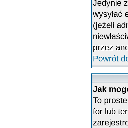
Jedynie 
wysyłać 
(jeżeli a
niewłaśc
przez an
Powrót d
Jak mogę
To proste
for lub t
zarejestr