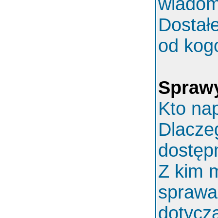
wiadom
Dostał
od kog
Spraw
Kto nap
Dlaczeg
dostęp
Z kim 
sprawa
dotycz