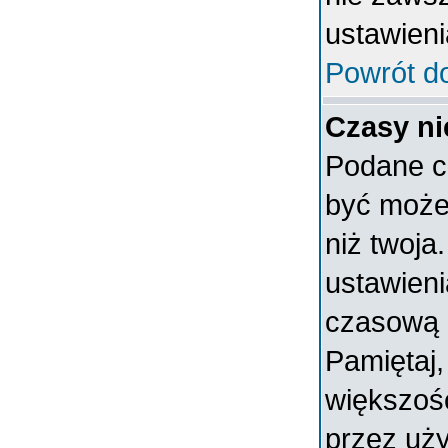
ustawieni
Powrót d
Czasy ni
Podane c
być może 
niż twoja.
ustawieni
czasową 
Pamiętaj,
większoś
przez uży