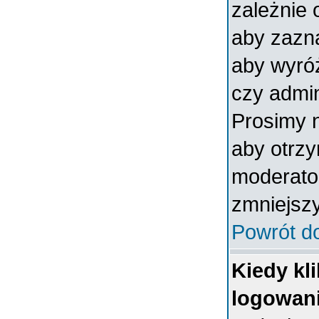
zależnie 
aby zazna
aby wyróż
czy admin
Prosimy n
aby otrz
moderator
zmniejszy
Powrót d
Kiedy kl
logowan