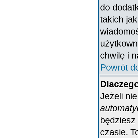
do dodatk
takich ja
wiadomośc
użytkowni
chwilę i 
Powrót d
Dlaczeg
Jeżeli ni
automaty
będziesz
czasie. T