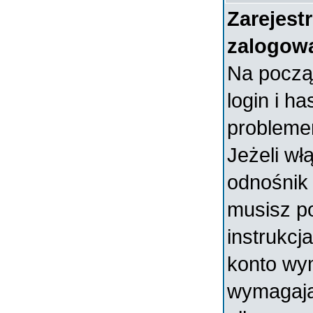
Zarejest
zalogow
Na począ
login i ha
probleme
Jeżeli wł
odnośni
musisz p
instrukcja
konto wym
wymagają