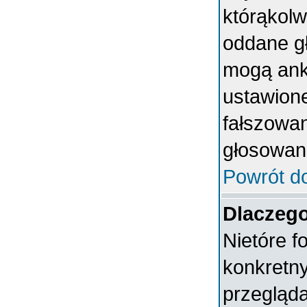
którąkolwi
oddane gł
mogą anki
ustawion
fałszowan
głosowan
Powrót d
Dlaczeg
Nietóre 
konkretn
przegląda