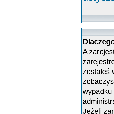
Dlaczego
A zarejes
zarejest
zostałeś 
zobaczys
wypadku 
administ
Jeżeli za