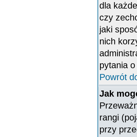
dla każde
czy zech
jaki spos
nich korz
administr
pytania o
Powrót d
Jak mogę
Przeważn
rangi (po
przy prze