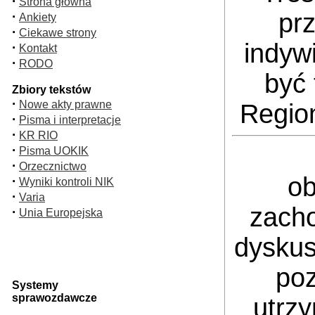
·
Strona główna
pr
·
Ankiety
·
Ciekawe strony
indyw
·
Kontakt
·
RODO
być 
Zbiory tekstów
·
Nowe akty prawne
Regio
·
Pisma i interpretacje
·
KR RIO
·
Pisma UOKIK
·
Orzecznictwo
ob
·
Wyniki kontroli NIK
·
Varia
zacho
·
Unia Europejska
dyskus
poz
Systemy
sprawozdawcze
utrz