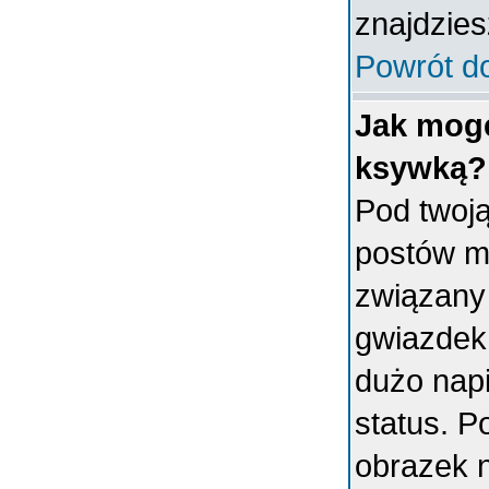
znajdzies
Powrót d
Jak mogę
ksywką?
Pod twoj
postów m
związany
gwiazdek
dużo napi
status. 
obrazek 