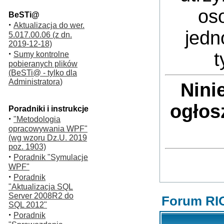
oso
BeSTi@
·
Aktualizacja do wer.
jedn
5.017.00.06 (z dn.
2019-12-18)
·
t
Sumy kontrolne
pobieranych plików
(BeSTi@ - tylko dla
Administratora)
Nini
ogłos
Poradniki i instrukcje
·
"Metodologia
opracowywania WPF"
(wg wzoru Dz.U. 2019
poz. 1903)
·
Poradnik "Symulacje
WPF"
·
Poradnik
"Aktualizacja SQL
Server 2008R2 do
Forum RI
SQL 2012"
·
Poradnik