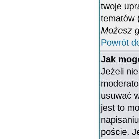
twoje upr
tematów (
Możesz gł
Powrót d
Jak mogę
Jeżeli ni
moderato
usuwać w
jest to m
napisaniu
poście. J