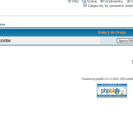
FAQ
Szukaj
Użytkownicy
G
Zaloguj się, by sprawdzić wiad
wna
Dołącz do Grupy
kostw
Powered by
phpBB
2.0.1 © 2001, 2002 php