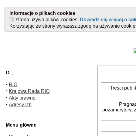
O ...
·
RIO
Treści publ
·
Krajowa Rada RIO
·
Akty prawne
·
Pragnąc
Adresy Izb
pozamerytorycz
Menu główne