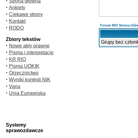
·
Strona główna
·
Ankiety
·
Ciekawe strony
·
Kontakt
Forum RIO Strona Głó
·
RODO
Zbiory tekstów
Grupy bez człon
·
Nowe akty prawne
·
Pisma i interpretacje
·
KR RIO
·
Pisma UOKIK
·
Orzecznictwo
·
Wyniki kontroli NIK
·
Varia
·
Unia Europejska
Systemy
sprawozdawcze