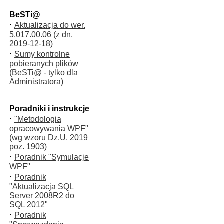
BeSTi@
·
Aktualizacja do wer.
5.017.00.06 (z dn.
2019-12-18)
·
Sumy kontrolne
pobieranych plików
(BeSTi@ - tylko dla
Administratora)
Poradniki i instrukcje
·
"Metodologia
opracowywania WPF"
(wg wzoru Dz.U. 2019
poz. 1903)
·
Poradnik "Symulacje
WPF"
·
Poradnik
"Aktualizacja SQL
Server 2008R2 do
SQL 2012"
·
Poradnik