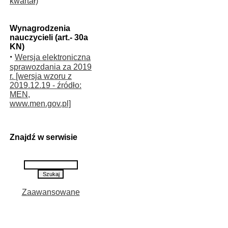
kwartał)
Wynagrodzenia
nauczycieli (art.- 30a
KN)
·
Wersja elektroniczna
sprawozdania za 2019
r. [wersja wzoru z
2019.12.19 - źródło:
MEN,
www.men.gov.pl]
Znajdź w serwisie
Zaawansowane