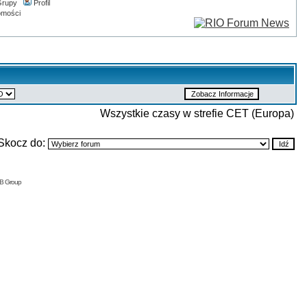
rupy
Profil
omości
Wszystkie czasy w strefie CET (Europa)
Skocz do:
BB Group