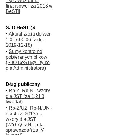
"Sprawozdania
finansowe" za 2018 w
BeSTii
SJO BeSTi@
·
Aktualizacja do wer.
5.017.00.06 (z dn.
2019-12-18)
·
Sumy kontrolne
pobieranych plików
(SJO BeSTi@ - tylko
dla Administratora)
Dług publiczny
·
Rb-Z, Rb-N - wzory
dla JST (za 1,2 i 3
kwartał)
·
Rb-Z/UZ, Rb-N/UN -
dla 4 kw 2013 r. -
wzory dla JST
(WYŁĄCZNIE dla
sprawozdań za IV