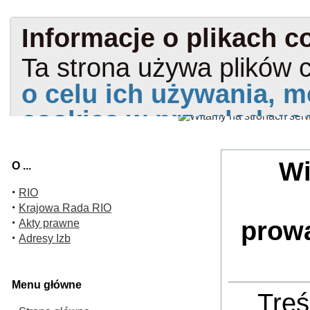
Wi
O ...
·
RIO
·
Krajowa Rada RIO
·
prow
Akty prawne
·
Adresy Izb
Menu główne
Treś