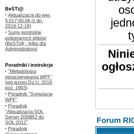
oso
BeSTi@
·
Aktualizacja do wer.
jedn
5.017.00.06 (z dn.
2019-12-18)
·
t
Sumy kontrolne
pobieranych plików
(BeSTi@ - tylko dla
Administratora)
Nini
ogłos
Poradniki i instrukcje
·
"Metodologia
opracowywania WPF"
(wg wzoru Dz.U. 2019
poz. 1903)
·
Poradnik "Symulacje
WPF"
·
Poradnik
"Aktualizacja SQL
Server 2008R2 do
Forum RI
SQL 2012"
·
Poradnik