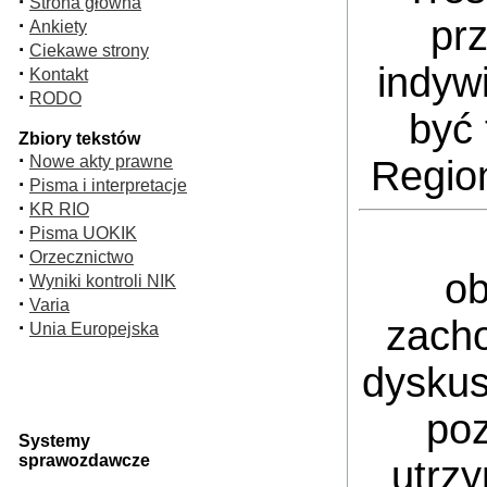
·
Strona główna
pr
·
Ankiety
·
Ciekawe strony
indyw
·
Kontakt
·
RODO
być 
Zbiory tekstów
·
Nowe akty prawne
Regio
·
Pisma i interpretacje
·
KR RIO
·
Pisma UOKIK
·
Orzecznictwo
ob
·
Wyniki kontroli NIK
·
Varia
zacho
·
Unia Europejska
dyskus
poz
Systemy
sprawozdawcze
utrz