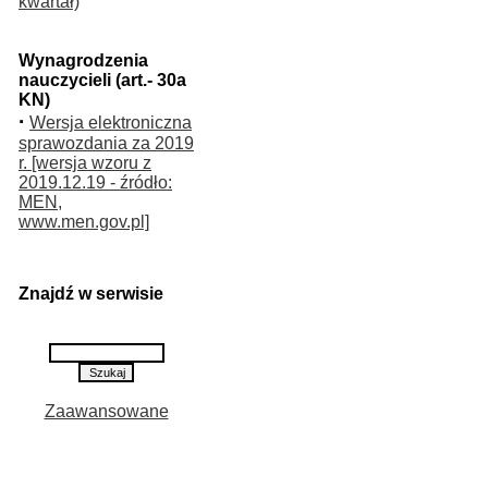
kwartał)
Wynagrodzenia
nauczycieli (art.- 30a
KN)
·
Wersja elektroniczna
sprawozdania za 2019
r. [wersja wzoru z
2019.12.19 - źródło:
MEN,
www.men.gov.pl]
Znajdź w serwisie
Zaawansowane