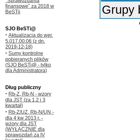
"Sprawozdania
Grupy 
finansowe" za 2018 w
BeSTii
SJO BeSTi@
·
Aktualizacja do wer.
5.017.00.06 (z dn.
2019-12-18)
·
Sumy kontrolne
pobieranych plików
(SJO BeSTi@ - tylko
dla Administratora)
Dług publiczny
·
Rb-Z, Rb-N - wzory
dla JST (za 1,2 i 3
kwartał)
·
Rb-Z/UZ, Rb-N/UN -
dla 4 kw 2013 r. -
wzory dla JST
(WYŁĄCZNIE dla
sprawozdań za IV