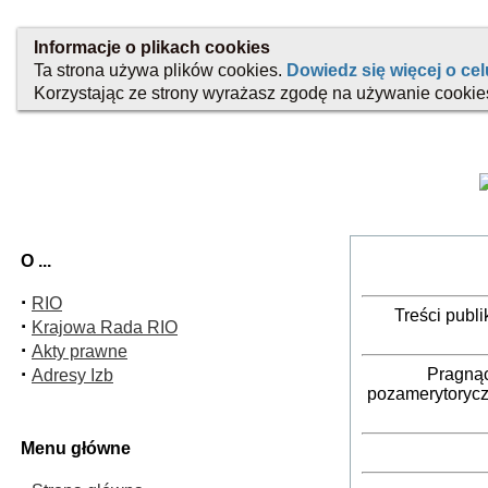
O ...
·
RIO
Treści publ
·
Krajowa Rada RIO
·
Akty prawne
·
Pragnąc
Adresy Izb
pozamerytorycz
Menu główne