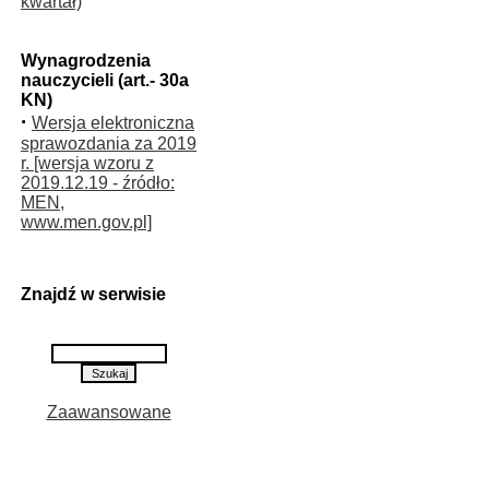
kwartał)
Wynagrodzenia
nauczycieli (art.- 30a
KN)
·
Wersja elektroniczna
sprawozdania za 2019
r. [wersja wzoru z
2019.12.19 - źródło:
MEN,
www.men.gov.pl]
Znajdź w serwisie
Zaawansowane