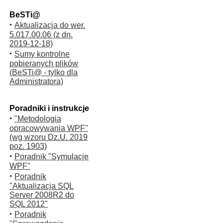
BeSTi@
·
Aktualizacja do wer.
5.017.00.06 (z dn.
2019-12-18)
·
Sumy kontrolne
pobieranych plików
(BeSTi@ - tylko dla
Administratora)
Poradniki i instrukcje
·
"Metodologia
opracowywania WPF"
(wg wzoru Dz.U. 2019
poz. 1903)
·
Poradnik "Symulacje
WPF"
·
Poradnik
"Aktualizacja SQL
Server 2008R2 do
SQL 2012"
·
Poradnik