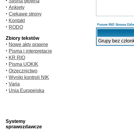
·
Strona główna
·
Ankiety
·
Ciekawe strony
·
Kontakt
Forum RIO Strona Głó
·
RODO
Zbiory tekstów
Grupy bez człon
·
Nowe akty prawne
·
Pisma i interpretacje
·
KR RIO
·
Pisma UOKIK
·
Orzecznictwo
·
Wyniki kontroli NIK
·
Varia
·
Unia Europejska
Systemy
sprawozdawcze