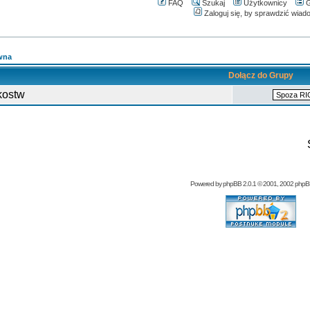
FAQ
Szukaj
Użytkownicy
G
Zaloguj się, by sprawdzić wiad
wna
Dołącz do Grupy
kostw
Powered by
phpBB
2.0.1 © 2001, 2002 php