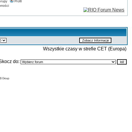
rupy
Profil
omości
Wszystkie czasy w strefie CET (Europa)
Skocz do:
BB Group