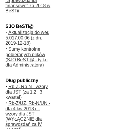
"Sprawozdania
finansowe" za 2018 w
BeSTii
SJO BeSTi@
·
Aktualizacja do wer.
5.017.00.06 (z dn.
2019-12-18)
·
Sumy kontrolne
pobieranych plików
(SJO BeSTi@ - tylko
dla Administratora)
Dług publiczny
·
Rb-Z, Rb-N - wzory
dla JST (za 1,2 i 3
kwartał)
·
Rb-Z/UZ, Rb-N/UN -
dla 4 kw 2013 r. -
wzory dla JST
(WYŁĄCZNIE dla
sprawozdań za IV