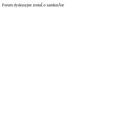
Forum dyskusyjne zostaĹo zamkniÄte