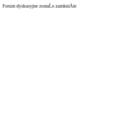
Forum dyskusyjne zostaĹo zamkniÄte