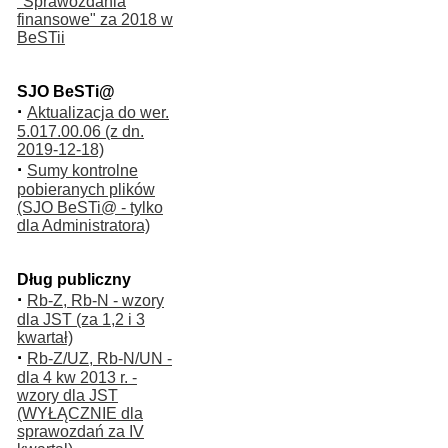
"Sprawozdania
finansowe" za 2018 w
BeSTii
SJO BeSTi@
·
Aktualizacja do wer.
5.017.00.06 (z dn.
2019-12-18)
·
Sumy kontrolne
pobieranych plików
(SJO BeSTi@ - tylko
dla Administratora)
Dług publiczny
·
Rb-Z, Rb-N - wzory
dla JST (za 1,2 i 3
kwartał)
·
Rb-Z/UZ, Rb-N/UN -
dla 4 kw 2013 r. -
wzory dla JST
(WYŁĄCZNIE dla
sprawozdań za IV