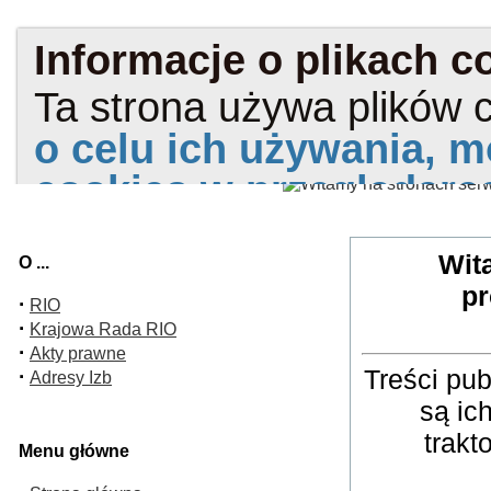
Wit
O ...
pr
·
RIO
·
Krajowa Rada RIO
·
Akty prawne
Treści pu
·
Adresy Izb
są ic
trakt
Menu główne