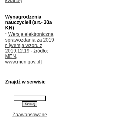
kwartał)
Wynagrodzenia
nauczycieli (art.- 30a
KN)
·
Wersja elektroniczna
sprawozdania za 2019
r. [wersja wzoru z
2019.12.19 - źródło:
MEN,
www.men.gov.pl]
Znajdź w serwisie
Zaawansowane