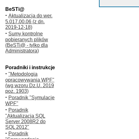
BeSTi@
·
Aktualizacja do wer.
5.017.00.06 (z dn.
2019-12-18)
·
Sumy kontrolne
pobieranych plików
(BeSTi@ - tylko dla
Administratora)
Poradniki i instrukcje
·
"Metodologia
opracowywania WPF"
(wg wzoru Dz.U. 2019
poz. 1903)
·
Poradnik "Symulacje
WPF"
·
Poradnik
"Aktualizacja SQL
Server 2008R2 do
SQL 2012"
·
Poradnik