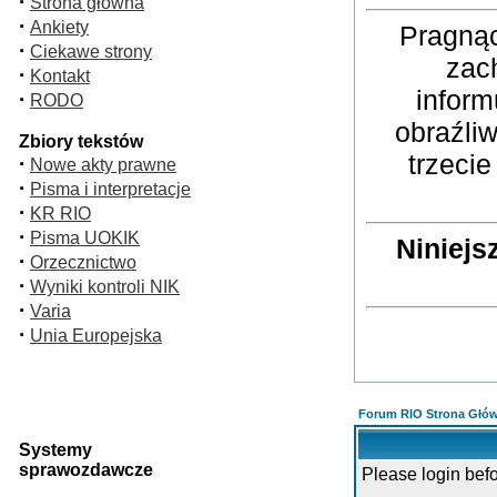
·
Strona główna
·
Ankiety
Pragnąc
·
Ciekawe strony
zac
·
Kontakt
inform
·
RODO
obraźli
Zbiory tekstów
trzeci
·
Nowe akty prawne
·
Pisma i interpretacje
·
KR RIO
·
Pisma UOKIK
Niniejs
·
Orzecznictwo
·
Wyniki kontroli NIK
·
Varia
·
Unia Europejska
Forum RIO Strona Głó
Systemy
sprawozdawcze
Please login bef