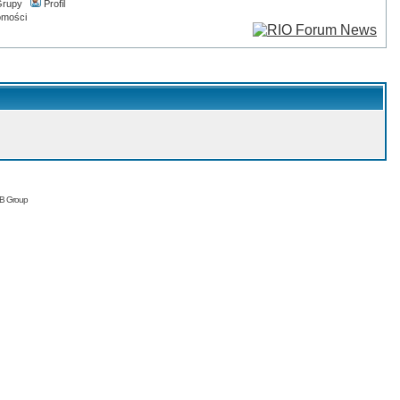
rupy
Profil
omości
BB Group