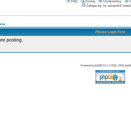
FAQ
Szukaj
Użytkownicy
G
Zaloguj się, by sprawdzić wiad
wna
Please Login First
ore posting
Powered by
phpBB
2.0.1 © 2001, 2002 php