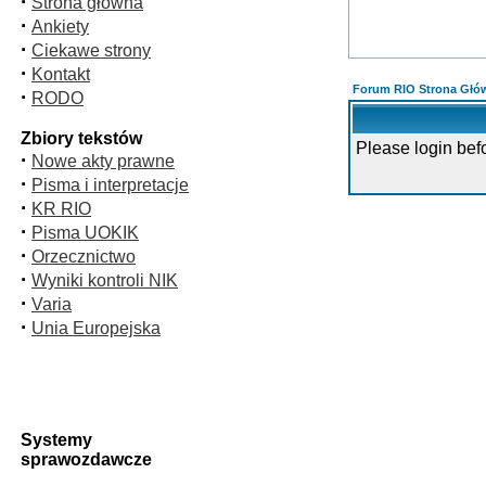
·
Strona główna
·
Ankiety
·
Ciekawe strony
·
Kontakt
Forum RIO Strona Głó
·
RODO
Zbiory tekstów
Please login bef
·
Nowe akty prawne
·
Pisma i interpretacje
·
KR RIO
·
Pisma UOKIK
·
Orzecznictwo
·
Wyniki kontroli NIK
·
Varia
·
Unia Europejska
Systemy
sprawozdawcze