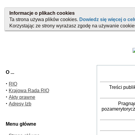
O ...
·
RIO
Treści publ
·
Krajowa Rada RIO
·
Akty prawne
·
Pragnąc
Adresy Izb
pozamerytorycz
Menu główne