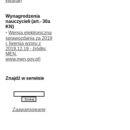
kwartał)
Wynagrodzenia
nauczycieli (art.- 30a
KN)
·
Wersja elektroniczna
sprawozdania za 2019
r. [wersja wzoru z
2019.12.19 - źródło:
MEN,
www.men.gov.pl]
Znajdź w serwisie
Zaawansowane