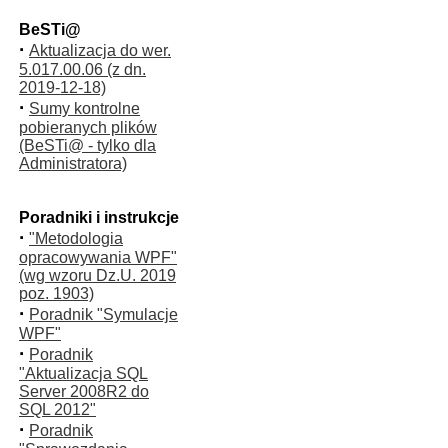
BeSTi@
·
Aktualizacja do wer.
5.017.00.06 (z dn.
2019-12-18)
·
Sumy kontrolne
pobieranych plików
(BeSTi@ - tylko dla
Administratora)
Poradniki i instrukcje
·
"Metodologia
opracowywania WPF"
(wg wzoru Dz.U. 2019
poz. 1903)
·
Poradnik "Symulacje
WPF"
·
Poradnik
"Aktualizacja SQL
Server 2008R2 do
SQL 2012"
·
Poradnik