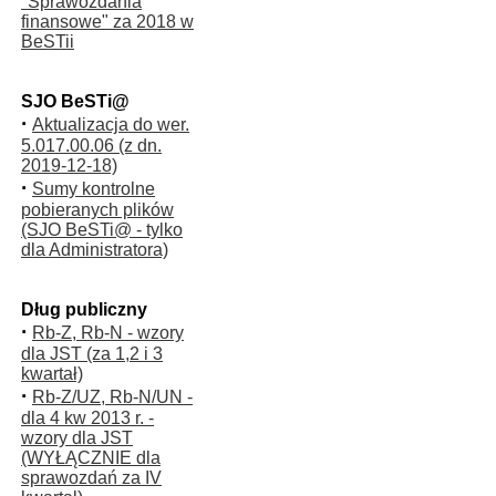
"Sprawozdania
finansowe" za 2018 w
BeSTii
SJO BeSTi@
·
Aktualizacja do wer.
5.017.00.06 (z dn.
2019-12-18)
·
Sumy kontrolne
pobieranych plików
(SJO BeSTi@ - tylko
dla Administratora)
Dług publiczny
·
Rb-Z, Rb-N - wzory
dla JST (za 1,2 i 3
kwartał)
·
Rb-Z/UZ, Rb-N/UN -
dla 4 kw 2013 r. -
wzory dla JST
(WYŁĄCZNIE dla
sprawozdań za IV